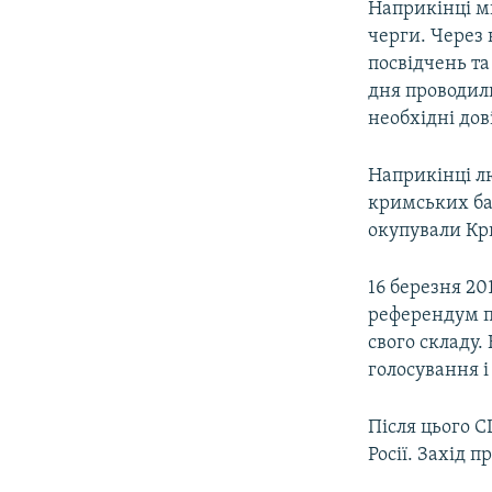
Наприкінці ми
черги. Через 
посвідчень та
дня проводили
необхідні дов
Наприкінці лю
кримських баз
окупували Кр
16 березня 20
референдум пр
свого складу.
голосування і
Після цього 
Росії. Захід 