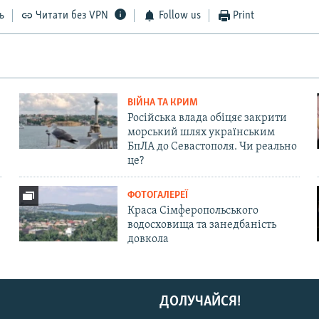
ь
Читати без VPN
Follow us
Print
ВІЙНА ТА КРИМ
Російська влада обіцяє закрити
морський шлях українським
БпЛА до Севастополя. Чи реально
це?
ФОТОГАЛЕРЕЇ
Краса Сімферопольського
водосховища та занедбаність
довкола
ДОЛУЧАЙСЯ!