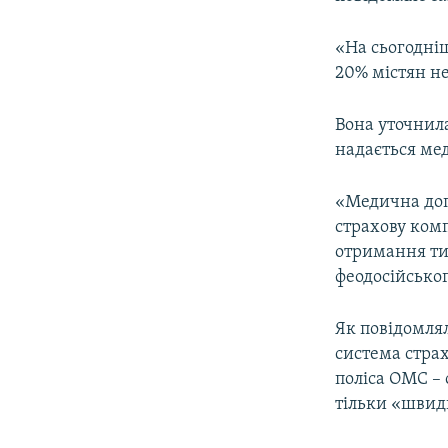
ВІДЕОУРОКИ «ELIFBE»
СВІДЧЕННЯ ОКУПАЦІЇ
«На сьогодні
20% містян не
УКРАЇНСЬКА ПРОБЛЕМА КРИМУ
ІНФОГРАФІКА
Вона уточнила
надається ме
«Медична допо
страхову комп
отримання ти
феодосійсько
Як повідомлял
система стра
поліса ОМС – 
тільки «швид