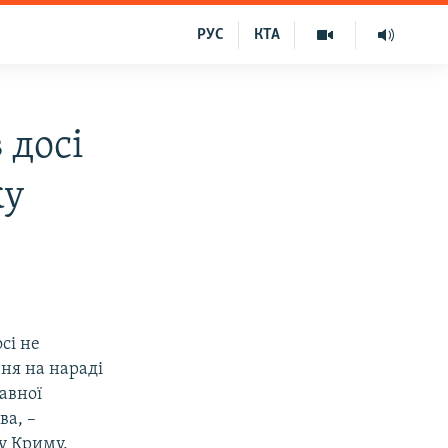
РУС
КТА
 досі
ку
сі не
чня на нараді
авної
ва, –
у Криму.