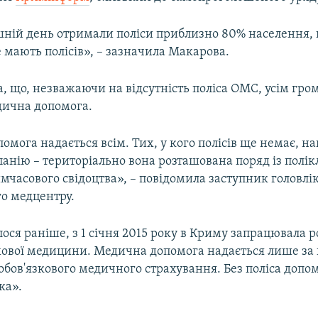
шній день отримали поліси приблизно 80% населення, 
 мають полісів», – зазначила Макарова.
, що, незважаючи на відсутність поліса ОМС, усім гр
дична допомога.
мога надається всім. Тих, у кого полісів ще немає, н
анію – територіально вона розташована поряд із полік
мчасового свідоцтва», – повідомила заступник головлі
го медцентру.
ося раніше, з 1 січня 2015 року в Криму запрацювала р
хової медицини. Медична допомога надається лише за 
обов'язкового медичного страхування. Без поліса допо
ка».