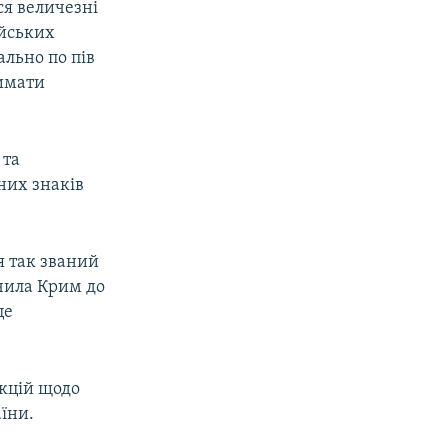
ся величезні
ійських
ально по пів
римати
 та
них знаків
я так званий
ючила Крим до
це
кцій щодо
аїни.