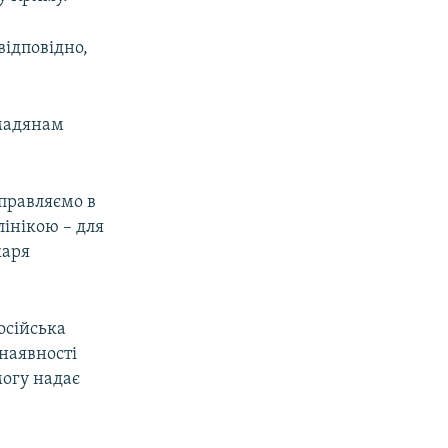
відповідно,
омадянам
аправляємо в
лінікою – для
каря
осійська
наявності
могу надає