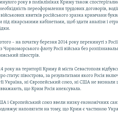
нулого року в поліклініках Криму також спостерігали
необхідність переоформлення трудових договорів, вод
 військових квитків російського зразка кримчани букв
 під лікарськими кабінетами, щоб здати аналізи і от
ідки.
того – на початку березня 2014 року перекинуті з Росії
 Чорноморського флоту Росії війська без розпізнаваль
имський півострів.
14 року на території Криму й міста Севастополя відбувс
о статус півострова, за результатами якого Росія вкл
 Ні Україна, ні Європейський союз, ні США не визнали 
 вважають, що Крим Росія анексувала.
США і Європейський союз ввели низку економічних сан
продовжує наполягати на тому, що Крим є частиною Укр