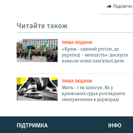
Поділитис
Читайте також
ПРАВА ЛЮДИНИ
«Крим – єдиний регіон, де
українці – меншість»: дискусія
навколо нової пам'ятної дати
ПРАВА ЛЮДИНИ
Мить – і ти шпигун. Як у
кримських судах розглядають
звинувачення в держзраді
Русский
Qırımtatar
ПІДТРИМКА
ІНФО