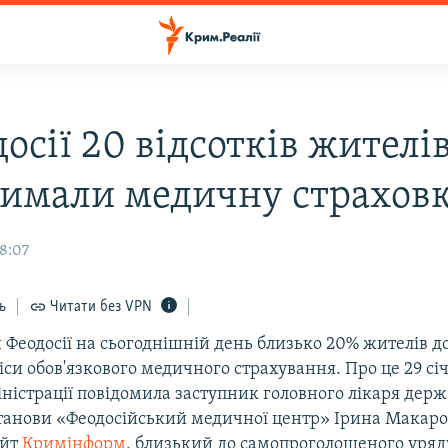
осії 20 відсотків жителів
римали медичну страхов
18:07
ь
Читати без VPN
 Феодосії на сьогоднішній день близько 20% жителів до
си обов'язкового медичного страхування. Про це 29 сі
іністрації повідомила заступник головного лікаря держ
танови «Феодосійський медичної центр» Ірина Макаро
айт
Кримінформ
, близький до самопроголошеного уряд