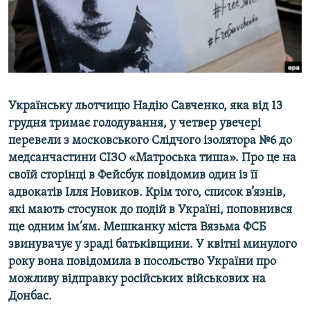
ВІДЕОУРОКИ «ELIFBE»
Русский
СВІДЧЕННЯ ОКУПАЦІЇ
Qırımtatar
УКРАЇНСЬКА ПРОБЛЕМА КРИМУ
ДОЛУЧАЙСЯ!
ІНФОГРАФІКА
Українську льотчицю Надію Савченко, яка від 13
грудня тримає голодування, у четвер увечері
перевели з московського Слідчого ізолятора №6 до
Усі сайти RFE/RL
медсанчастини СІЗО «Матроська тиша». Про це на
своїй сторінці в Фейсбук повідомив один із її
адвокатів Ілля Новиков. Крім того, список в’язнів,
які мають стосунок до подій в Україні, поповнився
ще одним ім’ям. Мешканку міста Вязьма ФСБ
звинувачує у зраді батьківщини. У квітні минулого
року вона повідомила в посольство України про
можливу відправку російських військових на
Донбас.