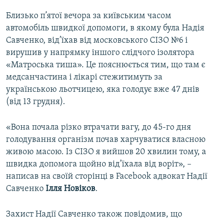
Близько п’ятої вечора за київським часом
автомобіль швидкої допомоги, в якому була Надія
Савченко, від’їхав від московського СІЗО №6 і
вирушив у напрямку іншого слідчого ізолятора
«Матроська тиша». Це пояснюється тим, що там є
медсанчастина і лікарі стежитимуть за
українською льотчицею, яка голодує вже 47 днів
(від 13 грудня).
«Вона почала різко втрачати вагу, до 45-го дня
голодування організм почав харчуватися власною
живою масою. Із СІЗО я вийшов 20 хвилин тому, а
швидка допомога щойно від’їхала від воріт», –
написав на своїй сторінці в Facebook адвокат Надії
Савченко
Ілля Новіков
.
Захист Надії Савченко також повідомив, що