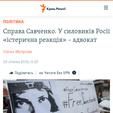
Доступність
посилання
Перейти
ПОЛІТИКА
до
НОВИНИ
Справа Савченко. У силовиків Росії
основного
ВОДА.КРИМ
матеріалу
«істерична реакція» – адвокат
ВІДЕО ТА ФОТО
Перейти
до
Олена Матусова
ПОЛІТИКА
основної
30 січень 2015, 11:27
БЛОГИ
навігації
Перейти
ПОГЛЯД
Поділитись
Читати без VPN
до
ІНТЕРВ'Ю
пошуку
ВСЕ ЗА ДЕНЬ
СПЕЦПРОЕКТИ
ЯК ОБІЙТИ БЛОКУВАННЯ
ДЕПОРТАЦІЯ