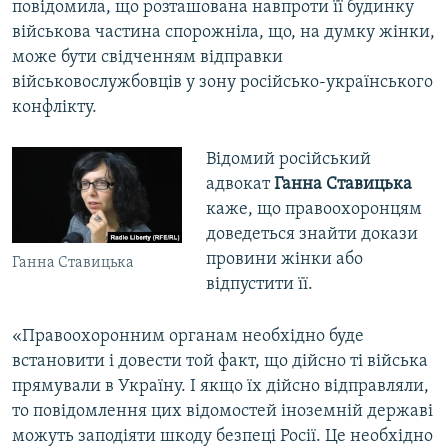
повідомила, що розташована навпроти її будинку
військова частина спорожніла, що, на думку жінки,
може бути свідченням відправки
військовослужбовців у зону російсько-українського
конфлікту.
Відомий російський
адвокат
Ганна Ставицька
каже, що правоохоронцям
доведеться знайти докази
провини жінки або
Ганна Ставицька
відпустити її.
«Правоохоронним органам необхідно буде
встановити і довести той факт, що дійсно ті війська
прямували в Україну. І якщо їх дійсно відправляли,
то повідомлення цих відомостей іноземній державі
можуть заподіяти шкоду безпеці Росії. Це необхідно