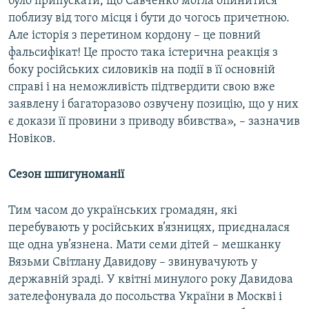
було припускати, що Савченко могла опинитися
поблизу від того місця і бути до чогось причетною.
Але історія з перетином кордону – це повний
фальсифікат! Це просто така істерична реакція з
боку російських силовиків на події в її основній
справі і на неможливість підтвердити свою вже
заявлену і багаторазово озвучену позицію, що у них
є докази її провини з приводу вбивства», – зазначив
Новіков.
Сезон шпигуноманії
Тим часом до українських громадян, які
перебувають у російських в’язницях, приєдналася
ще одна ув’язнена. Мати семи дітей – мешканку
Вязьми Світлану Давидову – звинувачують у
державній зраді. У квітні минулого року Давидова
зателефонувала до посольства України в Москві і