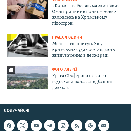
«Крим – не Росія»: маркетплейс
Ozon припинив прийом нових
замовлень на Кримському
півострові
ПРАВА ЛЮДИНИ
Мить – і ти шпигун. Як у
кримських судах розглядають
звинувачення в держзраді
ФОТОГАЛЕРЕЇ
Краса Сімферопольського
водосховища та занедбаність
довкола
ДОЛУЧАЙСЯ!