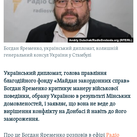
ВІДЕОУРОКИ «ELIFBE»
Русский
СВІДЧЕННЯ ОКУПАЦІЇ
Qırımtatar
УКРАЇНСЬКА ПРОБЛЕМА КРИМУ
ДОЛУЧАЙСЯ!
ІНФОГРАФІКА
Богдан Яременко, український дипломат, колишній
генеральний консул України у Стамбулі
Усі сайти RFE/RL
Український дипломат, голова правління
благодійного фонду «Майдан закордонних справ»
Богдан Яременко критикує манеру військової
поведінки, обрану Україною в результаті Мінських
домовленостей, і заявляє, що вона не веде до
вирішення конфлікту на Донбасі й навіть до його
замороження.
Про це Богдан Яременко розповів в ефірі
Радіо