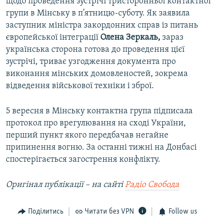
щодо проведення зустрічі тристоронньої контактної
групи в Мінську в п’ятницю-суботу. Як заявила
заступник міністра закордонних справ із питань
європейської інтеграції
Олена Зеркаль,
зараз
українська сторона готова до проведення цієї
зустрічі, триває узгодження документа про
виконання мінських домовленостей, зокрема
відведення військової техніки і зброї.
5 вересня в Мінську контактна група підписала
протокол про врегулювання на сході України,
перший пункт якого передбачав негайне
припинення вогню. За останні тижні на Донбасі
спостерігається загострення конфлікту.
Оригінал публікації – на сайті
Радіо Свобода
Поділитись
Читати без VPN
Follow us