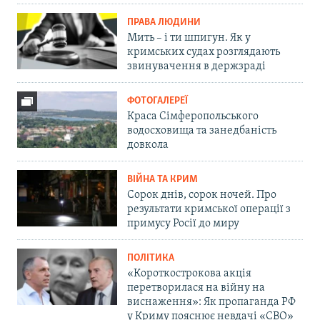
ПРАВА ЛЮДИНИ
Мить – і ти шпигун. Як у
кримських судах розглядають
звинувачення в держзраді
ФОТОГАЛЕРЕЇ
Краса Сімферопольського
водосховища та занедбаність
довкола
ВІЙНА ТА КРИМ
Сорок днів, сорок ночей. Про
результати кримської операції з
примусу Росії до миру
ПОЛІТИКА
«Короткострокова акція
перетворилася на війну на
виснаження»: Як пропаганда РФ
у Криму пояснює невдачі «СВО»