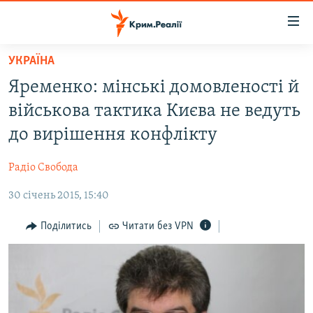
Доступність
посилання
Перейти
УКРАЇНА
до
НОВИНИ
Яременко: мінські домовленості й
основного
ВОДА.КРИМ
матеріалу
військова тактика Києва не ведуть
ВІДЕО ТА ФОТО
Перейти
до вирішення конфлікту
до
ПОЛІТИКА
основної
Радіо Свобода
БЛОГИ
навігації
Перейти
30 січень 2015, 15:40
ПОГЛЯД
до
ІНТЕРВ'Ю
Поділитись
Читати без VPN
пошуку
ВСЕ ЗА ДЕНЬ
СПЕЦПРОЕКТИ
ЯК ОБІЙТИ БЛОКУВАННЯ
ДЕПОРТАЦІЯ