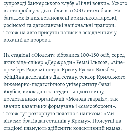
супроводі байкерського клубу «Нічні вовки». Усього
в автопробігу задіяні близько 200 автомобілів. На
багатьох із них встановлені кримськотатарські,
російські та дагестанські національні прапори.
Також на авто присутні написи з освідченням у
коханні до пророка.
На стадіоні «Фіолент» зібралися 100-150 осіб, серед
яких віце-спікер «Держради» Ремзі Ільясов, «віце-
прем'єр» Ради міністрів Криму Руслан Бальбек,
офіційна делегація з Дагестану, ректор Кримського
інженерно-педагогічного університету Февзі
Якубов, викладачі та студенти цього вишу,
представники організації «Молода гвардія», так
званих казацьких формувань і «самооборони».
Також тут розгорнуто полотно з написом: «Ми
вітаємо братів дагестанців у Криму». Присутні на
стадіоні планують здійснити колективний намаз.