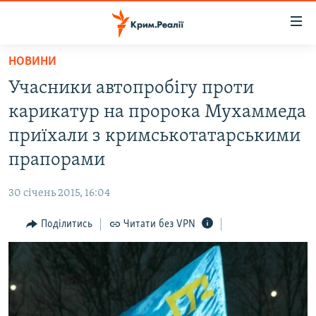
Доступність
посилання
Перейти
НОВИНИ
до
НОВИНИ
Учасники автопробігу проти
основного
ВОДА.КРИМ
матеріалу
карикатур на пророка Мухаммеда
ВІДЕО ТА ФОТО
Перейти
приїхали з кримськотатарськими
до
ПОЛІТИКА
прапорами
основної
БЛОГИ
навігації
30 січень 2015, 16:04
Перейти
ПОГЛЯД
до
Поділитись
Читати без VPN
ІНТЕРВ'Ю
пошуку
ВСЕ ЗА ДЕНЬ
СПЕЦПРОЕКТИ
ЯК ОБІЙТИ БЛОКУВАННЯ
ДЕПОРТАЦІЯ