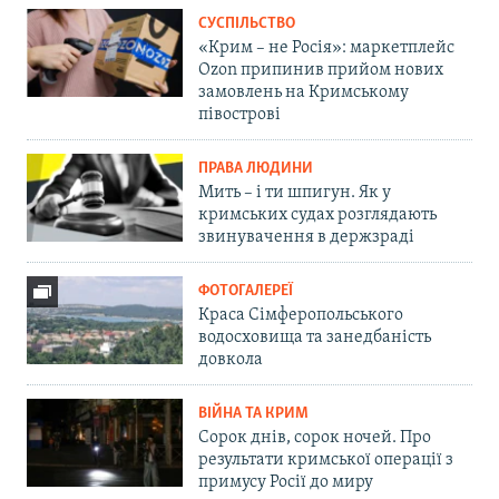
СУСПІЛЬСТВО
«Крим – не Росія»: маркетплейс
Ozon припинив прийом нових
замовлень на Кримському
півострові
ПРАВА ЛЮДИНИ
Мить – і ти шпигун. Як у
кримських судах розглядають
звинувачення в держзраді
ФОТОГАЛЕРЕЇ
Краса Сімферопольського
водосховища та занедбаність
довкола
ВІЙНА ТА КРИМ
Сорок днів, сорок ночей. Про
результати кримської операції з
примусу Росії до миру