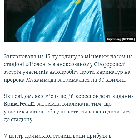
ВІДЕОУРОКИ «ELIFBE»
Русский
СВІДЧЕННЯ ОКУПАЦІЇ
Qırımtatar
УКРАЇНСЬКА ПРОБЛЕМА КРИМУ
ДОЛУЧАЙСЯ!
ІНФОГРАФІКА
Запланована на 15-ту годину за місцевим часом на
стадіоні «Фіолент» в анексованому Сімферополі
Усі сайти RFE/RL
зустріч учасників автопробігу проти карикатур на
пророка Мухаммеда затрималася на 30 хвилин.
Як повідомляє з місця подій кореспондент видання
Крим.Реалії
, затримка викликана тим, що
учасники автопробігу не встигли вчасно дістатися
до стадіону.
У центр кримської столиці вони прибули в