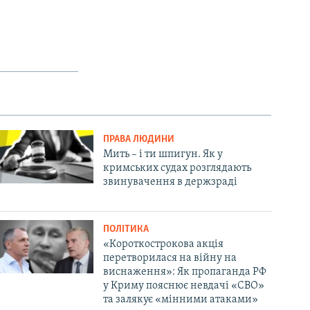
ПРАВА ЛЮДИНИ
Мить – і ти шпигун. Як у
кримських судах розглядають
звинувачення в держзраді
ПОЛІТИКА
«Короткострокова акція
перетворилася на війну на
виснаження»: Як пропаганда РФ
у Криму пояснює невдачі «СВО»
та залякує «мінними атаками»