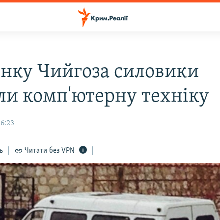
инку Чийгоза силовики
ли комп'ютерну техніку
16:23
ь
Читати без VPN