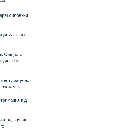
ом.
араї силовики
зація масових
ик Слідчого
 участі в
отесту за участі
арламенту.
утримання під
ання, заявив,
го