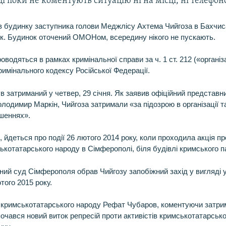
 поки не коментують ситуацію ні на місці, ні телефон
 в будинку заступника голови Меджлісу Ахтема Чийгоза в Бахчис
к. Будинок оточений ОМОНом, всередину нікого не пускають.
оводяться в рамках кримінальної справи за ч. 1 ст. 212 («органі
имінального кодексу Російської Федерації.
в затриманий у четвер, 29 січня. Як заявив офіційний представн
олодимир Маркін, Чийгоза затримали «за підозрою в організації та
шеннях».
 йдеться про події 26 лютого 2014 року, коли проходила акція пр
котатарського народу в Сімферополі, біля будівлі кримського п
ний суд Сімферополя обрав Чийгозу запобіжний захід у вигляді 
того 2015 року.
 кримськотатарського народу Рефат Чубаров, коментуючи затрим
очався новий виток репресій проти активістів кримськотатарсько