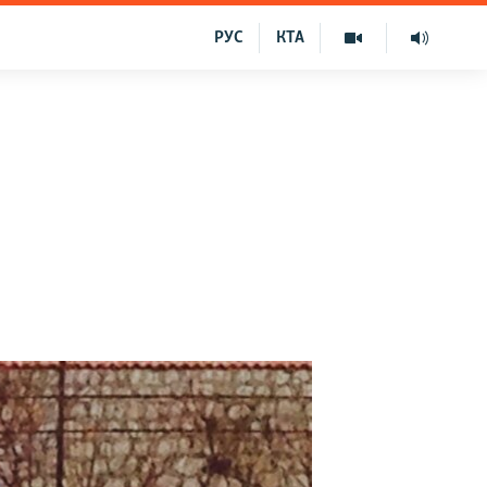
РУС
КТА