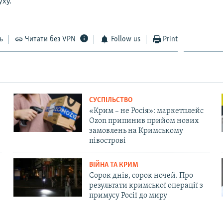
уху.
ь
Читати без VPN
Follow us
Print
СУСПІЛЬСТВО
«Крим – не Росія»: маркетплейс
Ozon припинив прийом нових
замовлень на Кримському
півострові
ВІЙНА ТА КРИМ
Сорок днів, сорок ночей. Про
результати кримської операції з
примусу Росії до миру