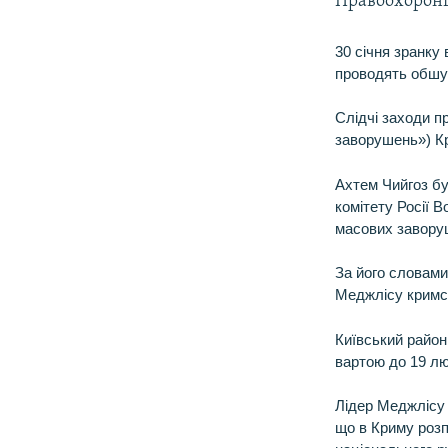
Правоохоронці
30 січня зранку
проводять обшу
Слідчі заходи пр
заворушень») Кр
Ахтем Чийгоз бу
комітету Росії В
масових завору
За його словами,
Меджлісу кримсь
Київський район
вартою до 19 лю
Лідер Меджлісу
що в Криму розп