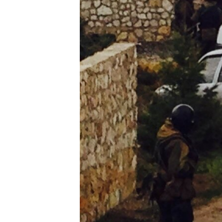
ВІДЕОУРОКИ «ELIFBE»
СВІДЧЕННЯ ОКУПАЦІЇ
УКРАЇНСЬКА ПРОБЛЕМА КРИМУ
ІНФОГРАФІКА