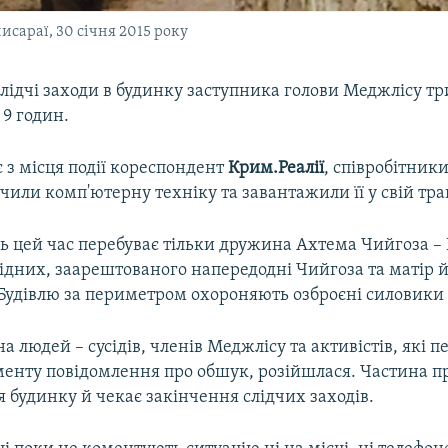
сараї, 30 січня 2015 року
лідчі заходи в будинку заступника голови Меджлісу т
9 годин.
 з місця події кореспондент
Крим.Реалії
, співробітник
чили комп'ютерну техніку та завантажили її у свій тра
ь цей час перебуває тільки дружина Ахтема Чийгоза –
Рідних, заарештованого напередодні Чийгоза та матір 
 Будівлю за периметром охороняють озброєні силовики 
а людей – сусідів, членів Меджлісу та активістів, які п
менту повідомлення про обшук, розійшлася. Частина п
я будинку й чекає закінчення слідчих заходів.