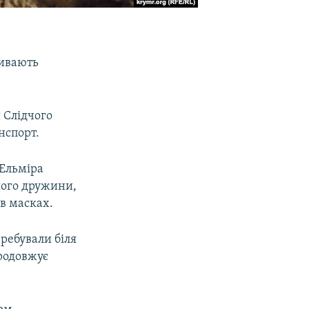
ривають
и Слідчого
нспорт.
 Ельміра
його дружини,
в масках.
еребували біля
родовжує