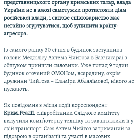
представницького органу кримських татар, влада
України не в змозі самотужки протистояти діям
російської влади, і світове співтовариство має
негайно згуртуватися, щоб зупинити країну-
агресора.
Із самого ранку 30 січня в будинок заступника
голови Меджлісу Ахтема Чийгоза в Бахчисараї з
обшуком прийшли силовики. Уже понад 9 годин
будинок оточений ОМОНом, всередину, окрім
дружини Чийгоза – Ельміри Аблялімової, нікого не
пускають.
Як повідомив з місця події кореспондент
Крим.Реалії
, співробітники Слідчого комітету
вилучили комп’ютерну техніку та завантажили її у
свій транспорт. Сам Ахтем Чийгоз затриманий за
підозрою в організації та участі в масових