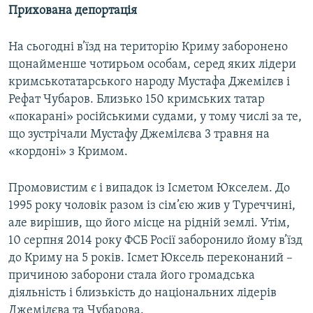
Прихована депортація
На сьогодні в’їзд на територію Криму заборонено
щонайменше чотирьом особам, серед яких лідери
кримськотатарського народу Мустафа Джемілєв і
Рефат Чубаров. Близько 150 кримських татар
«покарані» російськими судами, у тому числі за те,
що зустрічали Мустафу Джемілєва 3 травня на
«кордоні» з Кримом.
Промовистим є і випадок із Ісметом Юкселем. До
1995 року чоловік разом із сім’єю жив у Туреччині,
але вирішив, що його місце на рідній землі. Утім,
10 серпня 2014 року ФСБ Росії заборонило йому в’їзд
до Криму на 5 років. Ісмет Юксель переконаний –
причиною заборони стала його громадська
діяльність і близькість до національних лідерів
Джемілєва та Чубарова.