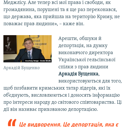
Меджлісу. Але тепер всі мої права і свободи, як
громадянина, порушені та я ще раз переконався,
що держава, яка прийшла на територію Криму, не
поважає прав людини», – каже він.
Арешти, обшуки й
депортація, на думку
виконавчого директора
Української гельсінської
спілки з прав людини
Аркадій Бущенко
Аркадія Бущенка
,
використовуються для того,
щоб позбавити кримських татар лідерів, які їх
об’єднують, висловлюються і доносять інформацію
про інтереси народу до світового співтовариства. Ці
дії він називає прихованою депортацією.
Це видворення. Це депортація, яка є