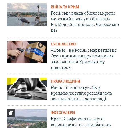
ВІЙНА ТА КРИМ
Російська влада обіцяє закрити
морський шлях українським
БпЛА до Севастополя. Чи реально
це?
СУСПІЛЬСТВО
«Крим – не Росія»: маркетплейс
Ozon припинив прийом нових
замовлень на Кримському
півострові
ПРАВА ЛЮДИНИ
Мить – і ти шпигун. Як у
кримських судах розглядають
звинувачення в держзраді
ФОТОГАЛЕРЕЇ
Краса Сімферопольського
водосховища та занедбаність