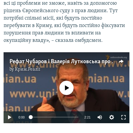
всі ці проблеми не зможе, навіть за допомогою
рішень Європейського суду з прав людини. Тут
потрібні спільні місії, які будуть постійно
перебувати в Криму, які будуть постійно фіксувати
порушення прав людини та впливати на
окупаційну владу», – сказала омбудсмен.
Рефат Чубаров і Валерія Лутковська про репресії проти кримський татар у Криму
by
Крим.Реалії
No media source currently available
0:00
2:21