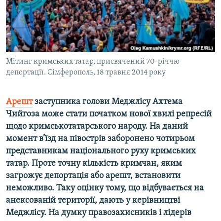
ВІДЕОУРОКИ «ELIFBE»
Русский
СВІДЧЕННЯ ОКУПАЦІЇ
Qırımtatar
УКРАЇНСЬКА ПРОБЛЕМА КРИМУ
ДОЛУЧАЙСЯ!
Мітинг кримських татар, присвячений 70-річчю
ІНФОГРАФІКА
депортації. Сімферополь, 18 травня 2014 року
Арешт
заступника голови Меджлісу Ахтема
Усі сайти RFE/RL
Чийгоза може стати початком нової хвилі репресій
щодо кримськотатарського народу. На даний
момент в’їзд на півострів заборонено чотирьом
представникам національного руху кримських
татар. Проте точну кількість кримчан, яким
загрожує депортація або арешт, встановити
неможливо. Таку оцінку тому, що відбувається на
анексованій території, дають у керівництві
Меджлісу. На думку правозахисників і лідерів