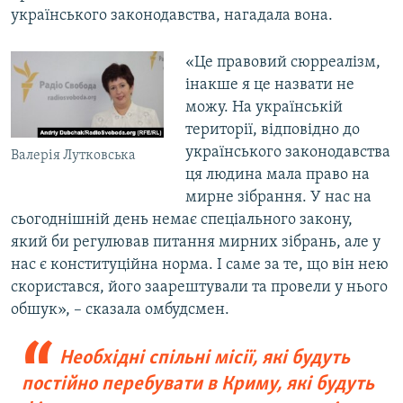
українського законодавства, нагадала вона.
«Це правовий сюрреалізм,
інакше я це назвати не
можу. На українській
території, відповідно до
українського законодавства
Валерія Лутковська
ця людина мала право на
мирне зібрання. У нас на
сьогоднішній день немає спеціального закону,
який би регулював питання мирних зібрань, але у
нас є конституційна норма. І саме за те, що він нею
скористався, його заарештували та провели у нього
обшук», – сказала омбудсмен.
Необхідні спільні місії, які будуть
постійно перебувати в Криму, які будуть