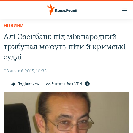
Доступність
посилання
Перейти
НОВИНИ
до
НОВИНИ
Алі Озенбаш: під міжнародний
основного
ВОДА.КРИМ
матеріалу
трибунал можуть піти й кримські
ВІДЕО ТА ФОТО
Перейти
судді
до
ПОЛІТИКА
основної
03 лютий 2015, 10:35
БЛОГИ
навігації
Перейти
Поділитись
Читати без VPN
ПОГЛЯД
до
ІНТЕРВ'Ю
пошуку
ВСЕ ЗА ДЕНЬ
СПЕЦПРОЕКТИ
ЯК ОБІЙТИ БЛОКУВАННЯ
ДЕПОРТАЦІЯ