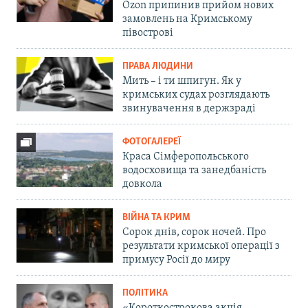
Ozon припинив прийом нових
замовлень на Кримському
півострові
ПРАВА ЛЮДИНИ
Мить – і ти шпигун. Як у
кримських судах розглядають
звинувачення в держзраді
ФОТОГАЛЕРЕЇ
Краса Сімферопольського
водосховища та занедбаність
довкола
ВІЙНА ТА КРИМ
Сорок днів, сорок ночей. Про
результати кримської операції з
примусу Росії до миру
ПОЛІТИКА