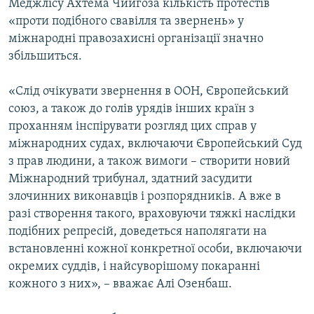
Меджлісу Ахтема Чийгоза кількість протестів
«проти подібного свавілля та звернень» у
міжнародні правозахисні організації значно
збільшиться.
«Слід очікувати звернення в ООН, Європейський
союз, а також до голів урядів інших країн з
проханням інспірувати розгляд цих справ у
міжнародних судах, включаючи Європейський Суд
з прав людини, а також вимоги – створити новий
Міжнародний трибунал, здатний засудити
злочинних виконавців і розпорядників. А вже в
разі створення такого, враховуючи тяжкі наслідки
подібних репресій, доведеться наполягати на
встановленні кожної конкретної особи, включаючи
окремих суддів, і найсуворішому покаранні
кожного з них», – вважає Алі Озенбаш.