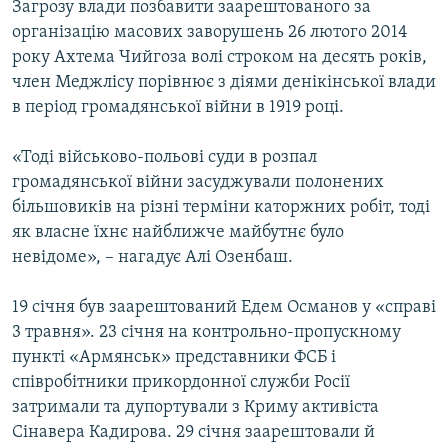
Загрозу влади позбавити заарештованого за
організацію масових заворушень 26 лютого 2014
року Ахтема Чийгоза волі строком на десять років,
член Меджлісу порівнює з діями денікінської влади
в період громадянської війни в 1919 році.
«Тоді військово-польові суди в розпал
громадянської війни засуджували полонених
більшовиків на різні терміни каторжних робіт, тоді
як власне їхнє найближче майбутнє було
невідоме», – нагадує Алі Озенбаш.
19 січня був заарештований Едем Османов у «справі
3 травня». 23 січня на контрольно-пропускному
пункті «Армянськ» представники ФСБ і
співробітники прикордонної служби Росії
затримали та дупортували з Криму активіста
Сінавера Кадирова. 29 січня заарештовали й