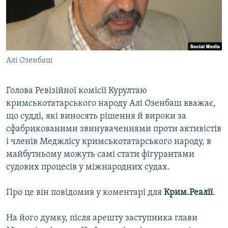
ВІДЕОУРОКИ «ELIFBE»
Русский
СВІДЧЕННЯ ОКУПАЦІЇ
Qırımtatar
УКРАЇНСЬКА ПРОБЛЕМА КРИМУ
Алі Озенбаш
ДОЛУЧАЙСЯ!
ІНФОГРАФІКА
Голова Ревізійної комісії Курултаю
кримськотатарського народу Алі Озенбаш вважає,
Усі сайти RFE/RL
що судді, які виносять рішення й вироки за
сфабрикованими звинуваченнями проти активістів
і членів Меджлісу кримськотатарського народу, в
майбутньому можуть самі стати фігурантами
судових процесів у міжнародних судах.
Про це він повідомив у коментарі для
Крим.Реалії
.
На його думку, після арешту заступника глави