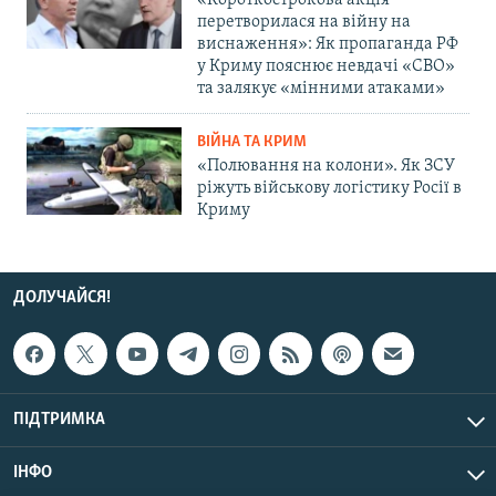
«Короткострокова акція
перетворилася на війну на
виснаження»: Як пропаганда РФ
у Криму пояснює невдачі «СВО»
та залякує «мінними атаками»
ВІЙНА ТА КРИМ
«Полювання на колони». Як ЗСУ
ріжуть військову логістику Росії в
Криму
ДОЛУЧАЙСЯ!
ПІДТРИМКА
ІНФО