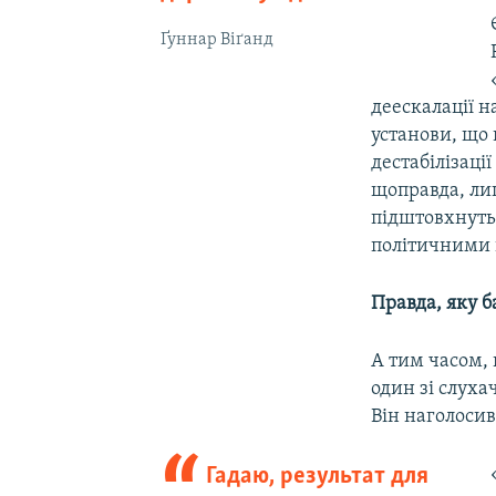
Ґуннар Віґанд
деескалації н
установи, що 
дестабілізаці
щоправда, лиш
підштовхнуть
політичними
Правда, яку б
А тим часом, 
один зі слуха
Він наголоси
Гадаю, результат для