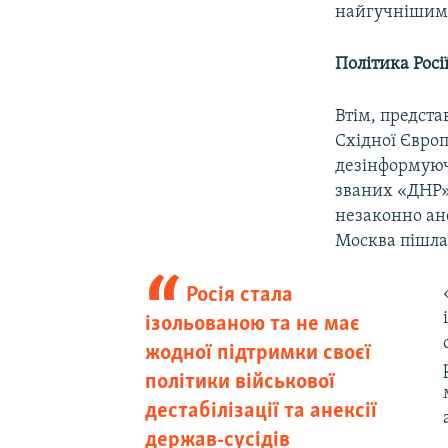
найгучнішими 
Політика Росі
Втім, предст
Східної Європ
дезінформуючі
званих «ДНР» 
незаконно ане
Москва пішла 
Росія стала
ізольованою та не має
жодної підтримки своєї
політики військової
дестабілізації та анексії
держав-сусідів