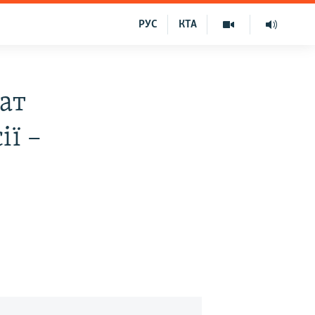
РУС
КТА
ат
ії –