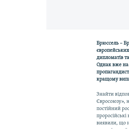
Брюссель – Б
європейських 
дипломатів та
Однак вже на 
пропагандистс
кращому випад
Знайти відпов
Євросоюзу», н
постійний ро
проросійські 
виявили, що н