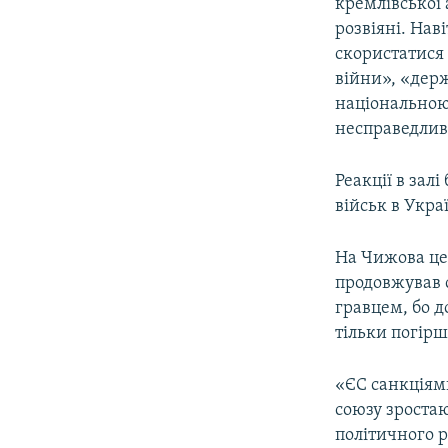
кремлівської 
розвіяні. Нав
скористатися
війни», «держ
національною
несправедливі
Реакції в зал
військ в Укра
На Чижова це,
продовжував с
гравцем, бо д
тільки погірш
«ЄС санкціями
союзу зростаю
політичного р