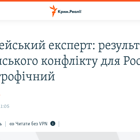
ейський експерт: результ
ського конфлікту для Рос
трофічний
а
11:05
ь
Читати без VPN