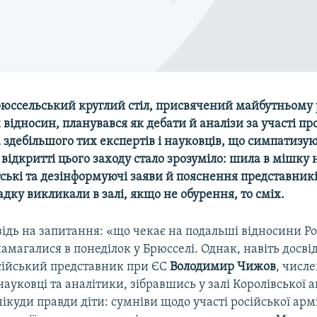
рюссельський круглий стіл, присвячений майбутньому 
відносин, планувався як дебати й аналізи за участі п
 здебільшого тих експертів і науковців, що симпатизу
відкритті цього заходу стало зрозуміло: шила в мішку 
ькі та дезінформуючі заяви й пояснення представників
ку викликали в залі, якщо не обурення, то сміх.
ідь на запитання: «що чекає на подальші відносини Рос
амагалися в понеділок у Брюсселі. Однак, навіть досв
сійський представник при ЄС
Володимир Чижов
, числ
науковці та аналітики, зібравшись у залі Королівської а
ікуди правди діти: сумніви щодо участі російської армі