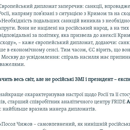
Європейський дипломат заперечив: санкції, впровадже
Росії, напряму пов’язані з ситуацією з Кримом та на схо
«Необхідність подальших санкцій виникла з необхідно
апруги. Вони не націлені на російський народ, а на тих 
відповідальні за політику, яка призвела до анексії Крим
ї сходу», – каже європейський дипломат, додаючи: сан
е в економічному сенсі. Тим часом, ЄС вірить, що во
 Москву до усвідомлення: спіраль насилля має припин
 важелями.
ачить весь світ, але не російські ЗМІ і президент
– експ
найкраще охарактеризував настрої щодо Росії та її стосу
чів, старший співробітник аналітичного центру FRIDE
А
в: найбільше вразила манера дипломатів.
«Посол Чижов – самовпевнений, як нинішній російськ