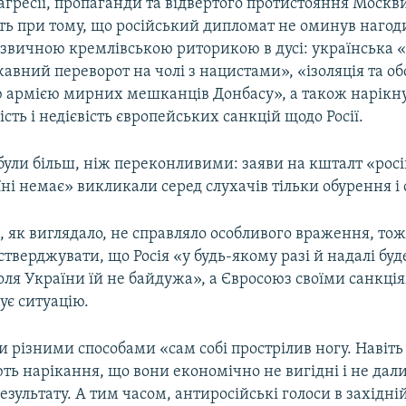
агресії, пропаганди та відвертого протистояння Москви
іть при тому, що російський дипломат не оминув нагод
 звичною кремлівською риторикою в дусі: українська «
авний переворот на чолі з нацистами», «ізоляція та об
 армією мирних мешканців Донбасу», а також нарікн
сть і недієвість європейських санкцій щодо Росії.
і були більш, ніж переконливими: заяви на кшталт «рос
їні немає» викликали серед слухачів тільки обурення і 
 як виглядало, не справляло особливого враження, тож
тверджувати, що Росія «у будь-якому разі й надалі бу
оля України їй не байдужа», а Євросоюз своїми санкці
ує ситуацію.
 різними способами «сам собі прострілив ногу. Навіть
ть нарікання, що вони економічно не вигідні і не дал
езультату. А тим часом, антиросійські голоси в західній