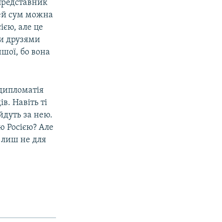
 представник
цей сум можна
ією, але це
ли друзями
ншої, бо вона
 дипломатія
в. Навіть ті
йдуть за нею.
ю Росією? Але
, лиш не для