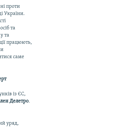
ні проти
ді України.
сті
осіб та
у та
кції працюють,
ни
итися саме
ерт
нків із ЄС,
лен Делетро
.
ий уряд,