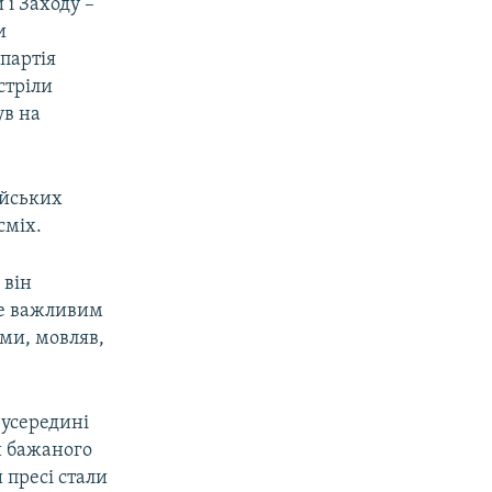
 і Заходу –
и
партія
стріли
ув на
ійських
сміх.
 він
де важливим
ями, мовляв,
 усередині
и бажаного
 пресі стали