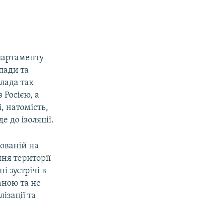
епартаменту
пади та
лада так
 Росією, а
, натомість,
 до ізоляції.
зованій на
ня території
і зустрічі в
аною та не
ізації та