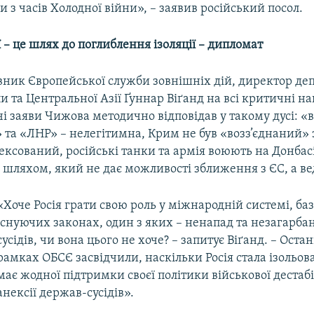
з часів Холодної війни», – заявив російський посол.
ї
– це шлях до поглиблення ізоляції – дипломат
авник Європейської служби зовнішніх дій, директор д
и та Центральної Азії Ґуннар Віґанд на всі критичні на
 заяви Чижова методично відповідав у такому дусі: «в
та «ЛНР» – нелегітимна, Крим не був «возз’єднаний» з
ксований, російські танки та армія воюють на Донбасі
шляхом, який не дає можливості зближення з ЄС, а веде
«Хоче Росія грати свою роль у міжнародній системі, ба
існуючих законах, один з яких – ненапад та незагарбан
сусідів, чи вона цього не хоче? – запитує Віґанд. – Останн
рамках ОБСЄ засвідчили, наскільки Росія стала ізольов
має жодної підтримки своєї політики військової дестабіл
анексії держав-сусідів».