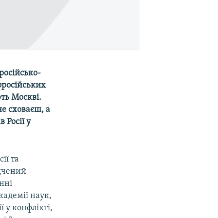
російсько-
роросійських
ють Москві.
не сховаєш, а
 Росії у
ії та
ідчений
енні
кадемії наук,
ї у конфлікті,