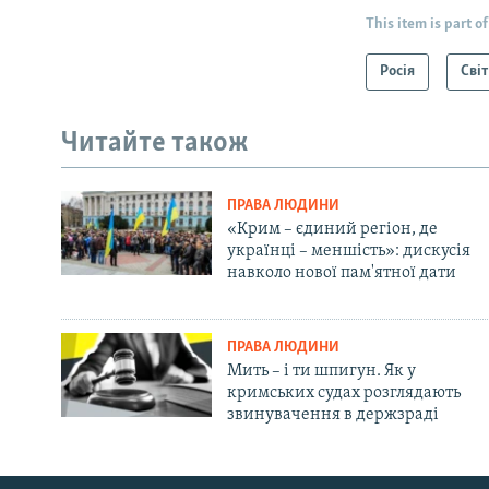
This item is part of
Росія
Світ
Читайте також
ПРАВА ЛЮДИНИ
«Крим – єдиний регіон, де
українці – меншість»: дискусія
навколо нової пам'ятної дати
ПРАВА ЛЮДИНИ
Мить – і ти шпигун. Як у
кримських судах розглядають
звинувачення в держзраді
Русский