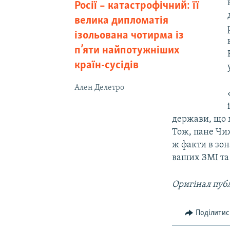
Росії – катастрофічний: її
велика дипломатія
ізольована чотирма із
п’яти найпотужніших
країн-сусідів
Ален Делетро
держави, що м
Тож, пане Чиж
ж факти в зон
ваших ЗМІ та
Оригінал публ
Поділитис