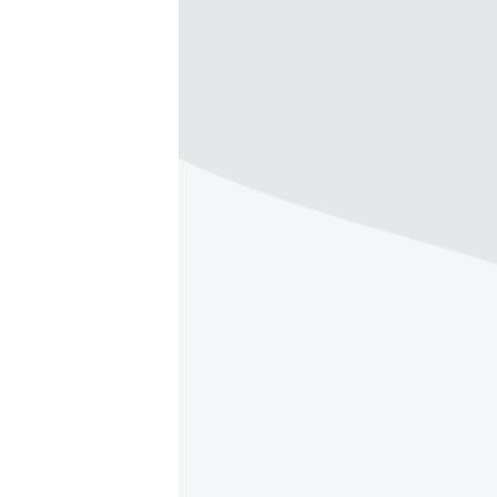
ВІДЕОУРОКИ «ELIFBE»
СВІДЧЕННЯ ОКУПАЦІЇ
УКРАЇНСЬКА ПРОБЛЕМА КРИМУ
ІНФОГРАФІКА