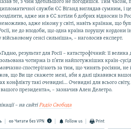
казав те, з чим здебільшого не погодишся. Тим часом,
дипломатичної служби ЄС Віґанд виглядав сумним, і 
розділити, адже ми в ЄС хотіли б добрих відносин із Рос
неможливо, адже нікому у світі, навіть країнам, що бу
Росії, не до вподоби, що одна країна порушує кордони і
у військовому сенсі сильніша», – наголосив експерт.
«Гадаю, результат для Росії – катастрофічний: її велика
ізольована чотирма із п’яти найпотужніших країн-сусіді
овчазно спостерігають за тим, що чинять росіяни, не 
ов, що Ви ще скажете мені, аби я далі цікавився вашо
ах конфлікту такі очевидні… Очевидні для всього світу
 вашого президента», – зазначив Ален Делетро.
ікації – на сайті
Радіо Свобода
ь
Читати без VPN
Follow us
Print