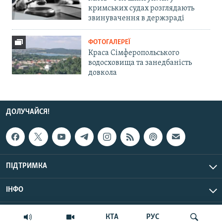
кримських судах розглядають
звинувачення в держзраді
ФОТОГАЛЕРЕЇ
Краса Сімферопольського
водосховища та занедбаність
довкола
ДОЛУЧАЙСЯ!
ПІДТРИМКА
ІНФО
© Крим.Реалії, 2026 | Усі права застережено.
КТА
РУС