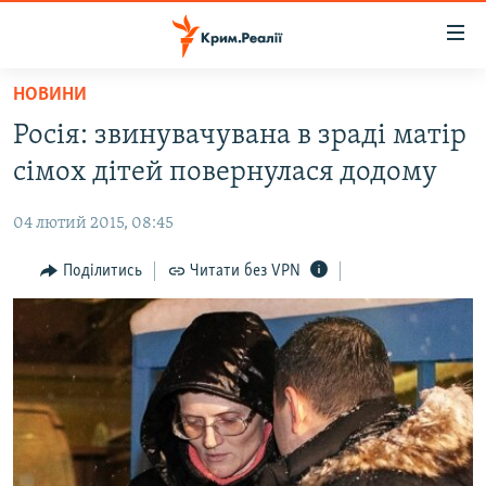
Доступність
посилання
Перейти
НОВИНИ
до
НОВИНИ
Росія: звинувачувана в зраді матір
основного
ВОДА.КРИМ
матеріалу
сімох дітей повернулася додому
ВІДЕО ТА ФОТО
Перейти
до
04 лютий 2015, 08:45
ПОЛІТИКА
основної
БЛОГИ
Поділитись
Читати без VPN
навігації
Перейти
ПОГЛЯД
до
ІНТЕРВ'Ю
пошуку
ВСЕ ЗА ДЕНЬ
СПЕЦПРОЕКТИ
ЯК ОБІЙТИ БЛОКУВАННЯ
ДЕПОРТАЦІЯ