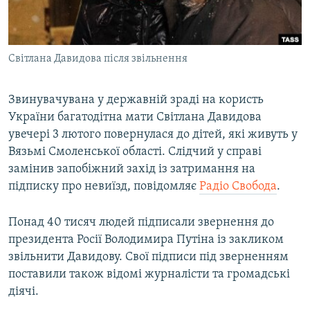
ВІДЕОУРОКИ «ELIFBE»
Русский
СВІДЧЕННЯ ОКУПАЦІЇ
Qırımtatar
Світлана Давидова після звільнення
УКРАЇНСЬКА ПРОБЛЕМА КРИМУ
ДОЛУЧАЙСЯ!
ІНФОГРАФІКА
Звинувачувана у державній зраді на користь
України багатодітна мати Світлана Давидова
увечері 3 лютого повернулася до дітей, які живуть у
Усі сайти RFE/RL
Вязьмі Смоленської області. Слідчий у справі
замінив запобіжний захід із затримання на
підписку про невиїзд, повідомляє
Радіо Свобода
.
Понад 40 тисяч людей підписали звернення до
президента Росії Володимира Путіна із закликом
звільнити Давидову. Свої підписи під зверненням
поставили також відомі журналісти та громадські
діячі.