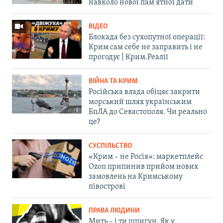
навколо нової пам'ятної дати
ВІДЕО
Блокада без сухопутної операції:
Крим сам себе не заправить і не
прогодує | Крим.Реалії
ВІЙНА ТА КРИМ
Російська влада обіцяє закрити
морський шлях українським
БпЛА до Севастополя. Чи реально
це?
СУСПІЛЬСТВО
«Крим – не Росія»: маркетплейс
Ozon припинив прийом нових
замовлень на Кримському
півострові
ПРАВА ЛЮДИНИ
Мить – і ти шпигун. Як у