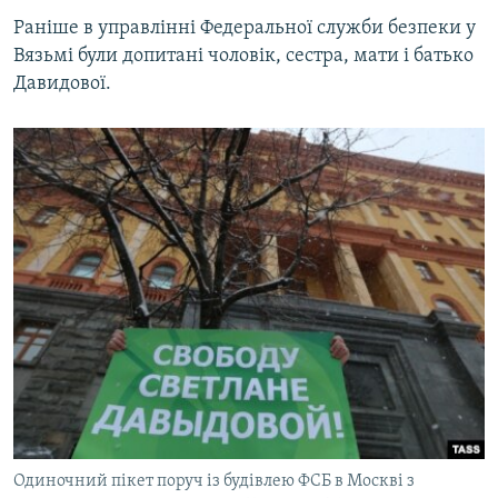
Раніше в управлінні Федеральної служби безпеки у
Вязьмі були допитані чоловік, сестра, мати і батько
Давидової.
Одиночний пікет поруч із будівлею ФСБ в Москві з