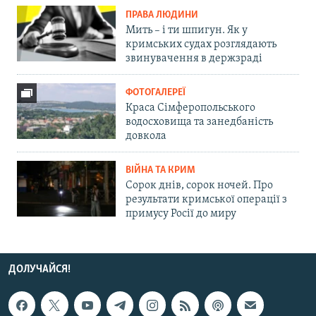
ПРАВА ЛЮДИНИ
Мить – і ти шпигун. Як у
кримських судах розглядають
звинувачення в держзраді
ФОТОГАЛЕРЕЇ
Краса Сімферопольського
водосховища та занедбаність
довкола
ВІЙНА ТА КРИМ
Сорок днів, сорок ночей. Про
результати кримської операції з
примусу Росії до миру
ДОЛУЧАЙСЯ!