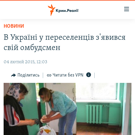
Доступність
посилання
Перейти
НОВИНИ
до
НОВИНИ
В Україні у переселенців з'явився
основного
ВОДА.КРИМ
матеріалу
свій омбудсмен
ВІДЕО ТА ФОТО
Перейти
до
04 лютий 2015, 12:03
ПОЛІТИКА
основної
БЛОГИ
Поділитись
Читати без VPN
навігації
Перейти
ПОГЛЯД
до
ІНТЕРВ'Ю
пошуку
ВСЕ ЗА ДЕНЬ
СПЕЦПРОЕКТИ
ЯК ОБІЙТИ БЛОКУВАННЯ
ДЕПОРТАЦІЯ