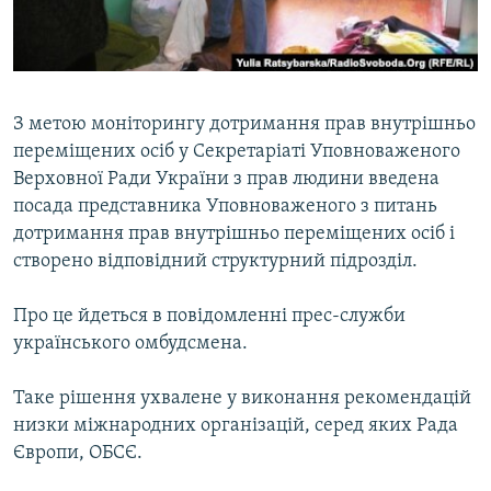
ВІДЕОУРОКИ «ELIFBE»
Русский
СВІДЧЕННЯ ОКУПАЦІЇ
Qırımtatar
УКРАЇНСЬКА ПРОБЛЕМА КРИМУ
З метою моніторингу дотримання прав внутрішньо
ДОЛУЧАЙСЯ!
ІНФОГРАФІКА
переміщених осіб у Секретаріаті Уповноваженого
Верховної Ради України з прав людини введена
посада представника Уповноваженого з питань
дотримання прав внутрішньо переміщених осіб і
Усі сайти RFE/RL
створено відповідний структурний підрозділ.
Про це йдеться в повідомленні прес-служби
українського омбудсмена.
Таке рішення ухвалене у виконання рекомендацій
низки міжнародних організацій, серед яких Рада
Європи, ОБСЄ.