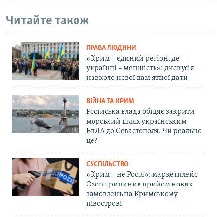
Читайте також
ПРАВА ЛЮДИНИ
«Крим – єдиний регіон, де
українці – меншість»: дискусія
навколо нової пам'ятної дати
ВІЙНА ТА КРИМ
Російська влада обіцяє закрити
морський шлях українським
БпЛА до Севастополя. Чи реально
це?
СУСПІЛЬСТВО
«Крим – не Росія»: маркетплейс
Ozon припинив прийом нових
замовлень на Кримському
півострові