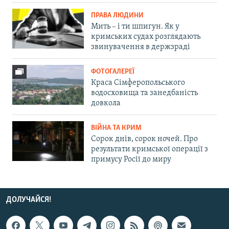
ПРАВА ЛЮДИНИ
Мить – і ти шпигун. Як у
кримських судах розглядають
звинувачення в держзраді
ФОТОГАЛЕРЕЇ
Краса Сімферопольського
водосховища та занедбаність
довкола
ВІЙНА ТА КРИМ
Сорок днів, сорок ночей. Про
результати кримської операції з
примусу Росії до миру
ДОЛУЧАЙСЯ!