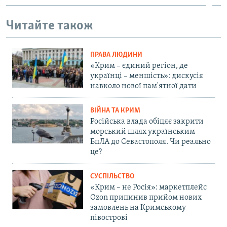
Читайте також
ПРАВА ЛЮДИНИ
«Крим – єдиний регіон, де
українці – меншість»: дискусія
навколо нової пам'ятної дати
ВІЙНА ТА КРИМ
Російська влада обіцяє закрити
морський шлях українським
БпЛА до Севастополя. Чи реально
це?
СУСПІЛЬСТВО
«Крим – не Росія»: маркетплейс
Ozon припинив прийом нових
замовлень на Кримському
півострові