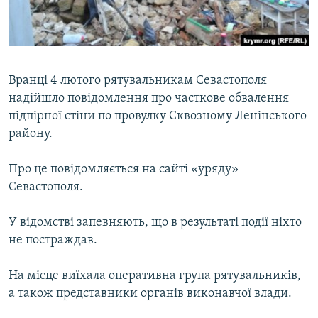
ВІДЕОУРОКИ «ELIFBE»
Русский
СВІДЧЕННЯ ОКУПАЦІЇ
Qırımtatar
УКРАЇНСЬКА ПРОБЛЕМА КРИМУ
Вранці 4 лютого рятувальникам Севастополя
ДОЛУЧАЙСЯ!
ІНФОГРАФІКА
надійшло повідомлення про часткове обвалення
підпірної стіни по провулку Сквозному Ленінського
району.
Усі сайти RFE/RL
Про це повідомляється на сайті «уряду»
Севастополя.
У відомстві запевняють, що в результаті події ніхто
не постраждав.
На місце виїхала оперативна група рятувальників,
а також представники органів виконавчої влади.