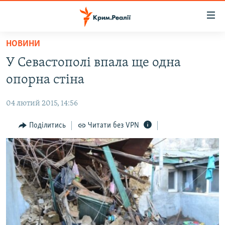
Доступність
посилання
Перейти
НОВИНИ
до
НОВИНИ
У Севастополі впала ще одна
основного
ВОДА.КРИМ
матеріалу
опорна стіна
ВІДЕО ТА ФОТО
Перейти
до
04 лютий 2015, 14:56
ПОЛІТИКА
основної
БЛОГИ
Поділитись
Читати без VPN
навігації
Перейти
ПОГЛЯД
до
ІНТЕРВ'Ю
пошуку
ВСЕ ЗА ДЕНЬ
СПЕЦПРОЕКТИ
ЯК ОБІЙТИ БЛОКУВАННЯ
ДЕПОРТАЦІЯ