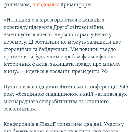
фашизмом,
повідомляє
Кримінформ.
«На наших очах розгортається кампанія з
перегляду підсумків Другої світової війни.
Зменшується внесок Червоної армії у Велику
перемогу. Ці обставини не можуть залишити нас
сторонніми та байдужими. Ми повинні твердо
протистояти будь-яким спробам фальсифікації
історичних фактів, захищати правду про минулу
війну»,
–
йдеться в посланні президента РФ.
Путін назвав підсумки Ялтинської конференції 1945
року «безцінною спадщиною», в якій «втілився дух
міжнародного співробітництва та істинного
союзництва».
Конференція в Лівадії триватиме два дні. Участь у
ній беруть відомі російські політики, політологи,