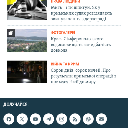
ПРАВА ЛЮДИНИ
Мить – і ти шпигун. Як у
кримських судах розглядають
звинувачення в держзраді
ФОТОГАЛЕРЕЇ
Краса Сімферопольського
водосховища та занедбаність
довкола
ВІЙНА ТА КРИМ
Сорок днів, сорок ночей. Про
результати кримської операції з
примусу Росії до миру
ДОЛУЧАЙСЯ!