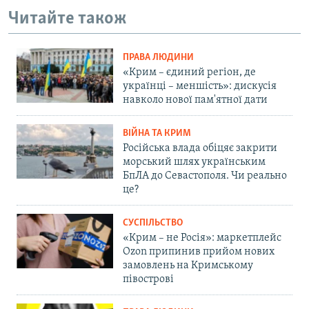
Читайте також
ПРАВА ЛЮДИНИ
«Крим – єдиний регіон, де
українці – меншість»: дискусія
навколо нової пам'ятної дати
ВІЙНА ТА КРИМ
Російська влада обіцяє закрити
морський шлях українським
БпЛА до Севастополя. Чи реально
це?
СУСПІЛЬСТВО
«Крим – не Росія»: маркетплейс
Ozon припинив прийом нових
замовлень на Кримському
півострові