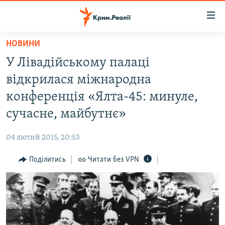
Доступність
посилання
Перейти
НОВИНИ
до
НОВИНИ
У Лівадійському палаці
основного
ВОДА.КРИМ
матеріалу
відкрилася міжнародна
ВІДЕО ТА ФОТО
Перейти
конференція «Ялта-45: минуле,
до
ПОЛІТИКА
сучасне, майбутнє»
основної
БЛОГИ
навігації
04 лютий 2015, 20:53
Перейти
ПОГЛЯД
до
Поділитись
Читати без VPN
ІНТЕРВ'Ю
пошуку
ВСЕ ЗА ДЕНЬ
СПЕЦПРОЕКТИ
ЯК ОБІЙТИ БЛОКУВАННЯ
ДЕПОРТАЦІЯ