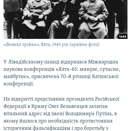
ВІДЕОУРОКИ «ELIFBE»
Русский
СВІДЧЕННЯ ОКУПАЦІЇ
Qırımtatar
УКРАЇНСЬКА ПРОБЛЕМА КРИМУ
ДОЛУЧАЙСЯ!
ІНФОГРАФІКА
«Велика трійка», Ялта, 1945 рік (архівне фото)
У Лівадійському палаці відкрилася Міжнародна
Усі сайти RFE/RL
наукова конференція «Ялта-45: минуле, сучасне,
майбутнє», присвячена 70-й річниці Ялтинської
конференції.
На відкритті представник президента Російської
Федерації в Криму Олег Белавенцев зачитав
вітальний адрес від імені Володимира Путіна, в
якому йшлося про необхідність протистояння
історичним фальсифікаціям і про боротьбу з