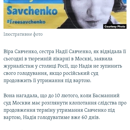
ВІДЕОУРОКИ «ELIFBE»
Русский
СВІДЧЕННЯ ОКУПАЦІЇ
Qırımtatar
УКРАЇНСЬКА ПРОБЛЕМА КРИМУ
Ілюстративне фото
ДОЛУЧАЙСЯ!
ІНФОГРАФІКА
Віра Савченко, сестра Надії Савченко, як відвідала її
сьогодні в тюремній лікарні в Москві, заявила
Усі сайти RFE/RL
журналістам у столиці Росії, що Надія не зупинить
свого голодування, якщо російський суд
продовжить її утримання під вартою.
Вона нагадала, що до 10 лютого, коли Басманний
суд Москви має розглянути клопотання слідства про
продовження терміну утримання Савченко під
вартою, Надія голодуватиме вже 60 днів.