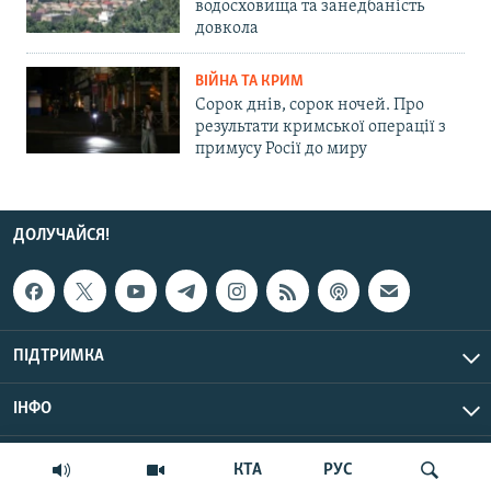
водосховища та занедбаність
довкола
ВІЙНА ТА КРИМ
Сорок днів, сорок ночей. Про
результати кримської операції з
примусу Росії до миру
ДОЛУЧАЙСЯ!
ПІДТРИМКА
ІНФО
© Крим.Реалії, 2026 | Усі права застережено.
КТА
РУС