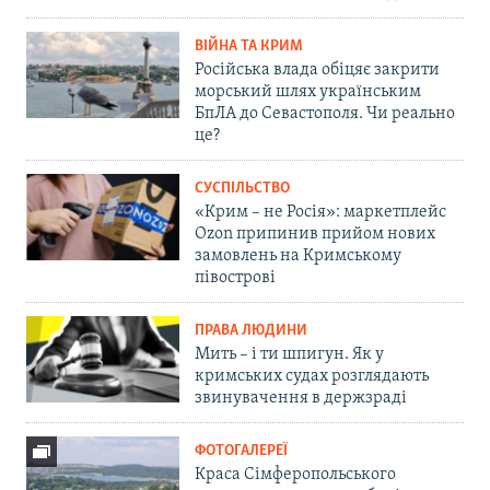
ВІЙНА ТА КРИМ
Російська влада обіцяє закрити
морський шлях українським
БпЛА до Севастополя. Чи реально
це?
СУСПІЛЬСТВО
«Крим – не Росія»: маркетплейс
Ozon припинив прийом нових
замовлень на Кримському
півострові
ПРАВА ЛЮДИНИ
Мить – і ти шпигун. Як у
кримських судах розглядають
звинувачення в держзраді
ФОТОГАЛЕРЕЇ
Краса Сімферопольського