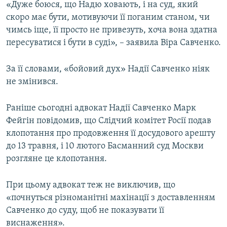
«Дуже боюся, що Надю ховають, і на суд, який
скоро має бути, мотивуючи її поганим станом, чи
чимсь іще, її просто не привезуть, хоча вона здатна
пересуватися і бути в суді», – заявила Віра Савченко.
За її словами, «бойовий дух» Надії Савченко ніяк
не змінився.
Раніше сьогодні адвокат Надії Савченко Марк
Фейгін повідомив, що Слідчий комітет Росії подав
клопотання про продовження її досудового арешту
до 13 травня, і 10 лютого Басманний суд Москви
розгляне це клопотання.
При цьому адвокат теж не виключив, що
«почнуться різноманітні махінації з доставленням
Савченко до суду, щоб не показувати її
виснаження».