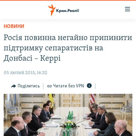
Доступність
посилання
Перейти
НОВИНИ
до
НОВИНИ
Росія повинна негайно припинити
основного
ВОДА.КРИМ
матеріалу
підтримку сепаратистів на
ВІДЕО ТА ФОТО
Перейти
Донбасі – Керрі
до
ПОЛІТИКА
основної
05 лютий 2015, 16:32
БЛОГИ
навігації
Перейти
Поділитись
Читати без VPN
ПОГЛЯД
до
ІНТЕРВ'Ю
пошуку
ВСЕ ЗА ДЕНЬ
СПЕЦПРОЕКТИ
ЯК ОБІЙТИ БЛОКУВАННЯ
ДЕПОРТАЦІЯ