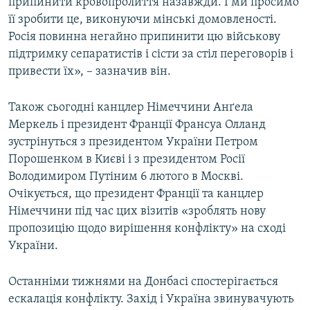
припинити кровопролиття назавжди. І ми просимо
її зробити це, виконуючи мінські домовленості.
Росія повинна негайно припинити цю військову
підтримку сепаратистів і сісти за стіл переговорів і
привести їх», – зазначив він.
Також сьогодні канцлер Німеччини Анґела
Меркель і президент Франції Франсуа Олланд
зустрінуться з президентом України Петром
Порошенком в Києві і з президентом Росії
Володимиром Путіним 6 лютого в Москві.
Очікується, що президент Франції та канцлер
Німеччини під час цих візитів «зроблять нову
пропозицію щодо вирішення конфлікту» на сході
України.
Останніми тижнями на Донбасі спостерігається
ескалація конфлікту. Захід і Україна звинувачують