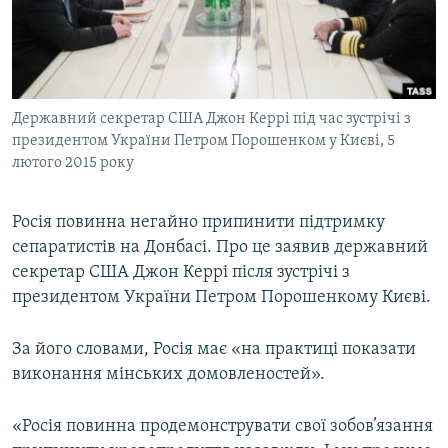
ВІДЕОУРОКИ «ELIFBE»
Русский
СВІДЧЕННЯ ОКУПАЦІЇ
Qırımtatar
УКРАЇНСЬКА ПРОБЛЕМА КРИМУ
Державний секретар США Джон Керрі під час зустрічі з
ДОЛУЧАЙСЯ!
ІНФОГРАФІКА
президентом України Петром Порошенком у Києві, 5
лютого 2015 року
Усі сайти RFE/RL
Росія повинна негайно припинити підтримку
сепаратистів на Донбасі. Про це заявив державний
секретар США Джон Керрі після зустрічі з
президентом України Петром Порошенкому Києві.
За його словами, Росія має «на практиці показати
виконання мінських домовленостей».
«Росія повинна продемонструвати свої зобов’язання