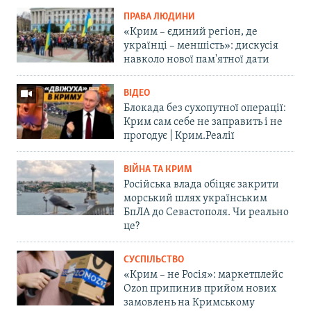
ПРАВА ЛЮДИНИ
«Крим – єдиний регіон, де
українці – меншість»: дискусія
навколо нової пам'ятної дати
ВІДЕО
Блокада без сухопутної операції:
Крим сам себе не заправить і не
прогодує | Крим.Реалії
ВІЙНА ТА КРИМ
Російська влада обіцяє закрити
морський шлях українським
БпЛА до Севастополя. Чи реально
це?
СУСПІЛЬСТВО
«Крим – не Росія»: маркетплейс
Ozon припинив прийом нових
замовлень на Кримському