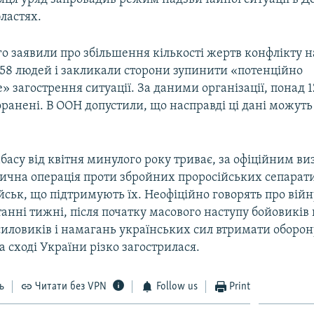
ластях.
о заявили про збільшення кількості жертв конфлікту н
358 людей і закликали сторони зупинити «потенційно
» загострення ситуації. За даними організації, понад 1
ранені. В ООН допустили, що насправді ці дані можуть
басу від квітня минулого року триває, за офіційним в
ична операція проти збройних проросійських сепарати
йськ, що підтримують їх. Неофіційно говорять про війну
танні тижні, після початку масового наступу бойовиків 
иловиків і намагань українських сил втримати оборону
на сході України різко загострилася.
ь
Читати без VPN
Follow us
Print