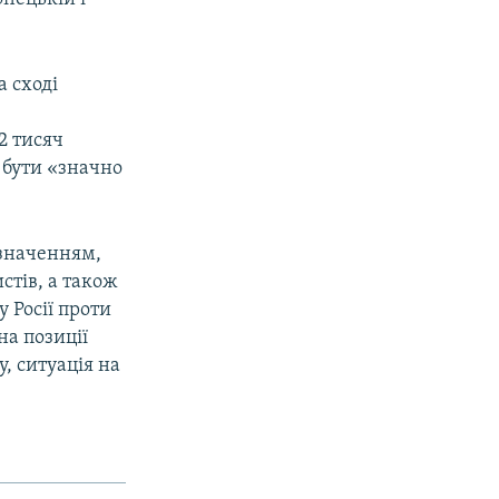
а сході
2 тисяч
 бути «значно
изначенням,
стів, а також
 Росії проти
на позиції
, ситуація на