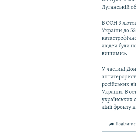
Луганській об
В ООН 3 лютог
України до 5
катастрофічне
людей були по
вищими».
У частині Дон
антитерорист
російських ві
України. В ос
українських с
лінії фронту 
Поділитис