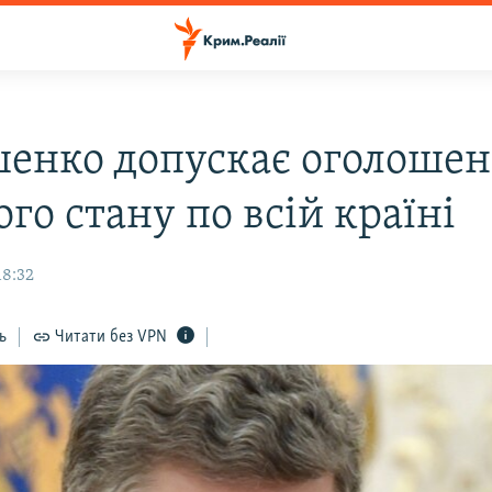
енко допускає оголоше
го стану по всій країні
18:32
ь
Читати без VPN