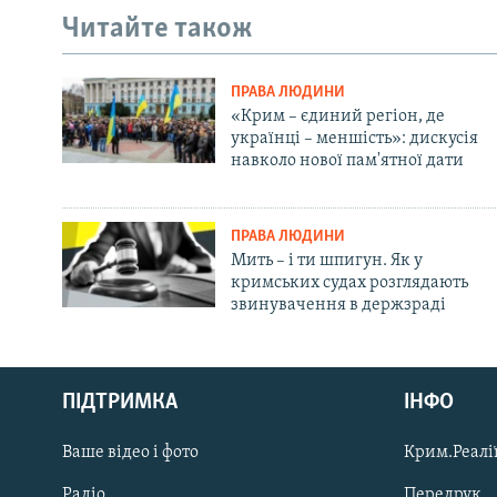
Читайте також
ПРАВА ЛЮДИНИ
«Крим – єдиний регіон, де
українці – меншість»: дискусія
навколо нової пам'ятної дати
ПРАВА ЛЮДИНИ
Мить – і ти шпигун. Як у
кримських судах розглядають
звинувачення в держзраді
Русский
ПІДТРИМКА
ІНФО
Qırımtatar
Ваше відео і фото
Крим.Реалії
ДОЛУЧАЙСЯ!
Радіо
Передрук