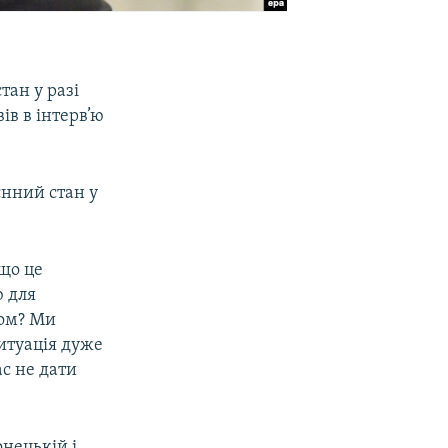
тан у разі
ів в інтерв’ю
єнний стан у
 що це
ю для
ном? Ми
Ситуація дуже
с не дати
нецькій і