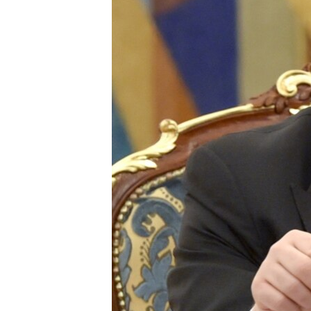
ВІДЕОУРОКИ «ELIFBE»
СВІДЧЕННЯ ОКУПАЦІЇ
УКРАЇНСЬКА ПРОБЛЕМА КРИМУ
ІНФОГРАФІКА