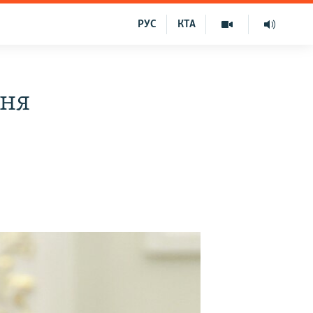
РУС
КТА
ння