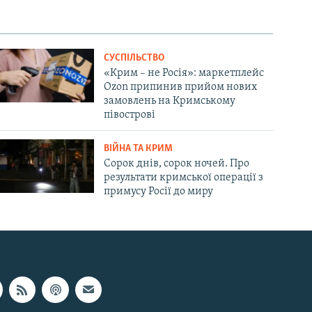
СУСПІЛЬСТВО
«Крим – не Росія»: маркетплейс
Ozon припинив прийом нових
замовлень на Кримському
півострові
ВІЙНА ТА КРИМ
Сорок днів, сорок ночей. Про
результати кримської операції з
примусу Росії до миру