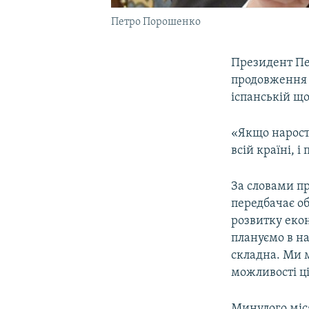
Петро Порошенко
Президент Пе
продовження е
іспанській що
«Якщо нарост
всій країні, 
За словами пр
передбачає об
розвитку еко
плануємо в на
складна. Ми 
можливості ц
Минулого міс