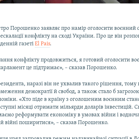
тро Порошенко заявляє про намір оголосити воєнний с
скалації конфлікту на сході України. Про це він розпов
денній газеті
El Pais
.
ання конфлікту продовжиться, я готовий оголосити во
і парламент це підтримає», – сказав Порошенко.
езидента, наразі він не ухвалив такого рішення, тому
меження демократії й свобод, а також стало б загрозо
номіки. «Хто піде в країну з оголошеним воєнним ста
ступні місяці отримати мільярди доларів інвестицій. 
маємо реформувати економіку в умовах війни і водноча
ій війні поширитися», – сказав Порошенко.
яця уряд запровадив режим надзвичайної ситуації в До