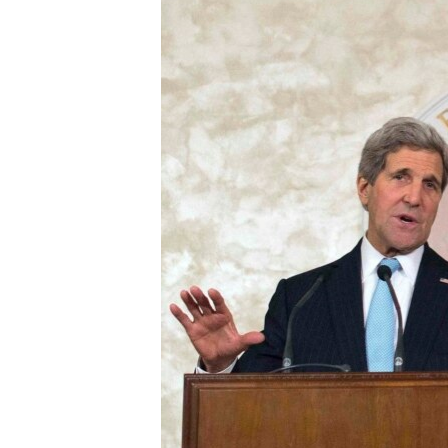
ВІДЕОУРОКИ «ELIFBE»
СВІДЧЕННЯ ОКУПАЦІЇ
УКРАЇНСЬКА ПРОБЛЕМА КРИМУ
ІНФОГРАФІКА