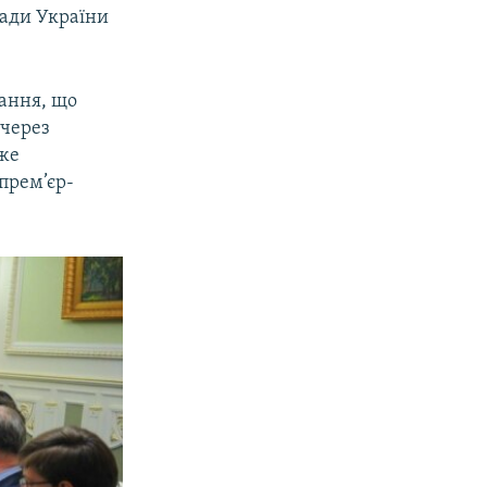
Ради України
тання, що
 через
оже
 прем’єр-