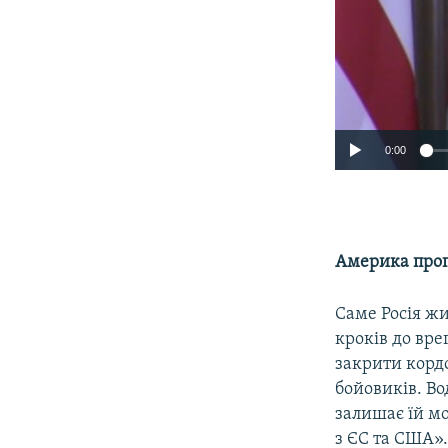
0:00
Америка проп
Саме Росія жи
кроків до вре
закрити корд
бойовиків. Во
залишає їй мож
з ЄС та США».