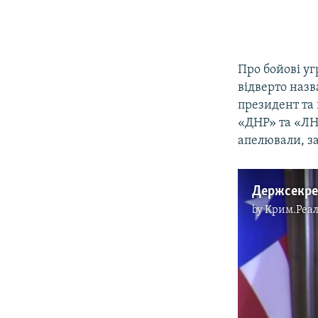
Про бойові уг
відверто наз
президент та
«ДНР» та «ЛН
апелювали, з
by
Крим.Реал