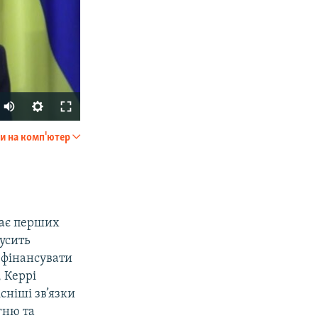
и на комп'ютер
SHARE
кає перших
усить
 фінансувати
 Керрі
px
width
існіші зв’язки
гню та