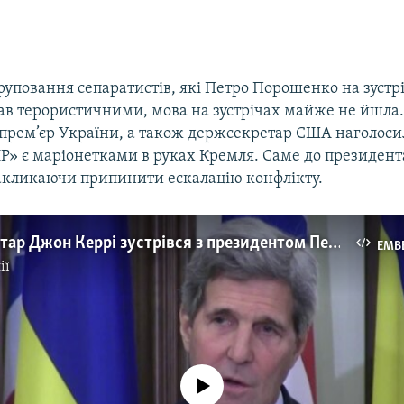
руповання сепаратистів, які Петро Порошенко на зустрі
вав терористичними, мова на зустрічах майже не йшла
 прем’єр України, а також держсекретар США наголосил
Р» є маріонетками в руках Кремля. Саме до президента
акликаючи припинити ескалацію конфлікту.
Держсекретар Джон Керрі зустрівся з президентом Петром Порошенком
EMB
ії
No media source currently available