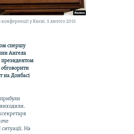
конференції у Києві. 5 лютого 2015
итом спершу
ини Ангела
з президентом
 обговорити
т на Донбасі
прибули
е виходили.
ржсекретаря
хоче
 ситуації. На