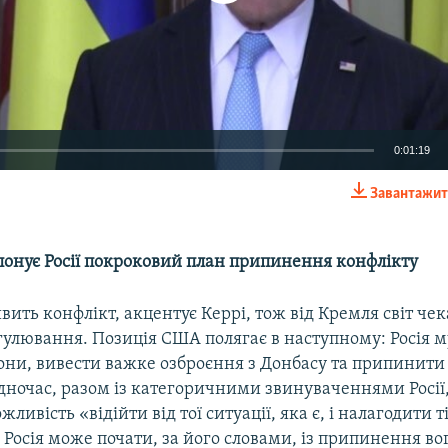
0:01:19
Завантажит
EMBED
онує Росії покроковий план припинення конфлікту
вить конфлікт, акцентує Керрі, тож від Кремля світ че
гулювання. Позиція США полягає в наступному: Росія м
они, вивести важке озброєння з Донбасу та припинити
дночас, разом із категоричними звинуваченнями Росії,
ливість «відійти від тої ситуації, яка є, і налагодити т
 Росія може почати, за його словами, із припинення во