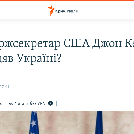
ржсекретар США Джон К
яв Україні?
07:41
ь
Читати без VPN