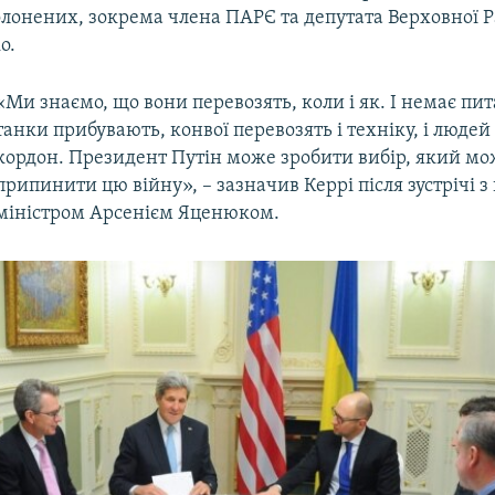
олонених, зокрема члена ПАРЄ та депутата Верховної 
о.
«Ми знаємо, що вони перевозять, коли і як. І немає пи
танки прибувають, конвої перевозять і техніку, і людей
кордон. Президент Путін може зробити вибір, який м
припинити цю війну», – зазначив Керрі після зустрічі з
міністром Арсенієм Яценюком.