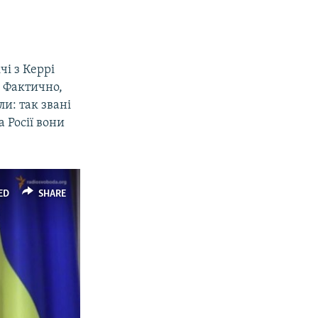
чі з Керрі
. Фактично,
и: так звані
 Росії вони
ED
SHARE