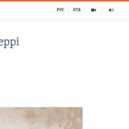
РУС
КТА
еррі