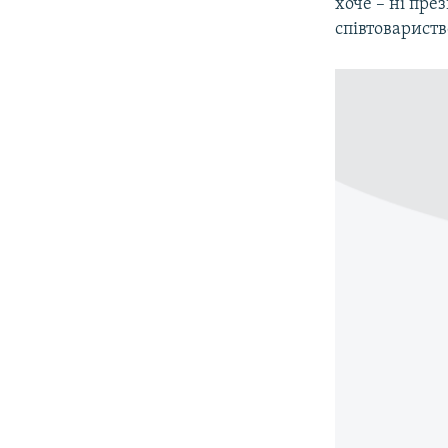
хоче – ні пре
співтовариств