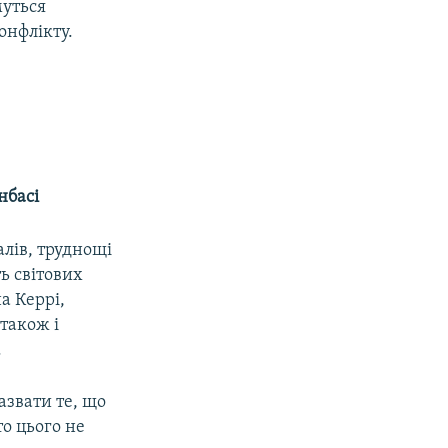
муться
онфлікту.
нбасі
алів, труднощі
ь світових
а Керрі,
 також і
.
азвати те, що
то цього не