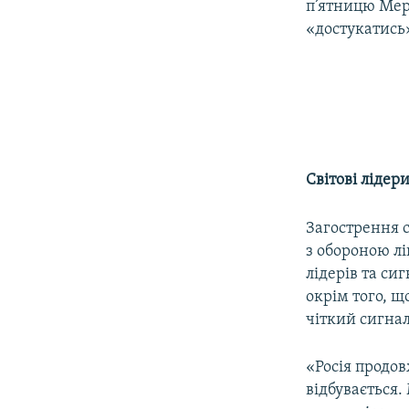
п’ятницю Мер
«достукатись»
Світові лідер
Загострення с
з обороною л
лідерів та си
окрім того, щ
чіткий сигнал
«Росія продов
відбувається.