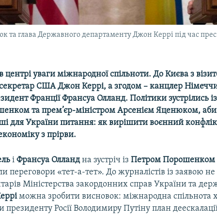
к та глава Державного департаменту Джон Керрі під час прес-
в центрі уваги міжнародної спільноти. До Києва з віз
секретар США Джон Керрі, а згодом – канцлер Німечч
зидент Франції Франсуа Олланд. Політики зустрілись і
енком та прем’єр-міністром Арсенієм Яценюком, аби
ші для України питання: як вирішити воєнний конфлік
економіку з прірви.
ель
і
Франсуа Олланд
на зустріч із
Петром Порошенком
ли переговори «тет-а-тет». До журналістів із заявою н
нтарів Міністерства закордонних справ України та де
еррі
можна зробити висновок: міжнародна спільнота 
 президенту Росії Володимиру Путіну план деескалації