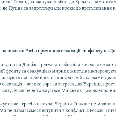
кель і Олланд запланували візит до Кремля: намагати
 до Путіна та запропонувати кроки до врегулювання к
и називають Росію причиною ескалації конфлікту на До
итуації на Донбасі, регулярні обстріли житлових кварт
інії фронту та евакуацією мирних жителів насторожуют
гналізують про новий виток конфлікту. За словами Джон
о ескалація – велике горе та загроза для України, проте
 світу: Росія не дотримується Мінських домовленостей
жує свою агресію на сході України. Інакше не можна н
 Ми не намагаємося вступити в конфлікт із Росією, і ніх