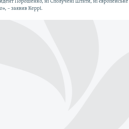
зидент Порошенко, ні Сполучені Штати, ні європейське
о», – заявив Керрі.