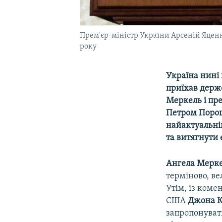
Прем'єр-міністр України Арсеній Яценю
року
Україна нині 
приїхав держ
Меркель і пре
Петром Порош
найактуальні
та витягнути 
Ангела Мерк
терміново, ве
Утім, із коме
США
Джона К
запропонувати