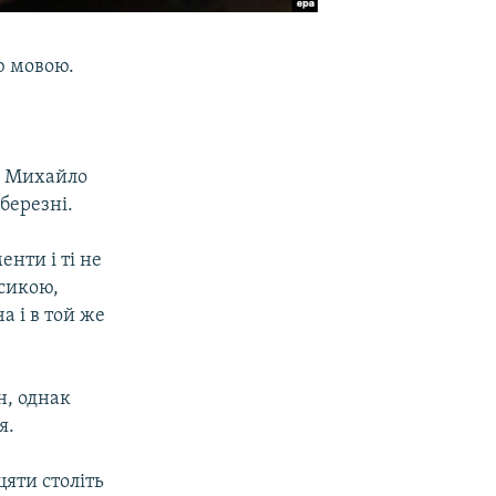
ю мовою.
к Михайло
березні.
енти і ті не
ксикою,
а і в той же
н, однак
я.
яти століть