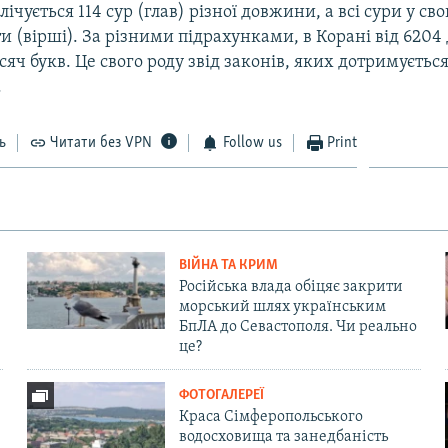
лічується 114 сур (глав) різної довжини, а всі сури у св
ти (вірші). За різними підрахунками, в Корані від 6204 д
сяч букв. Це свого роду звід законів, яких дотримуєтьс
.
ь
Читати без VPN
Follow us
Print
ВІЙНА ТА КРИМ
Російська влада обіцяє закрити
морський шлях українським
БпЛА до Севастополя. Чи реально
це?
ФОТОГАЛЕРЕЇ
Краса Сімферопольського
водосховища та занедбаність