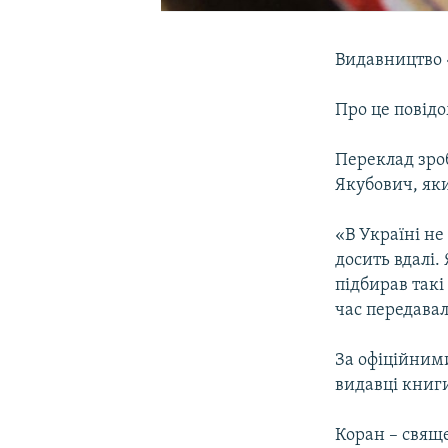
Видавництво 
Про це повід
Переклад зро
Якубович, яки
«В Україні не
досить вдалі.
підбирав такі
час передавал
За офіційним
видавці книг
Коран – свящ