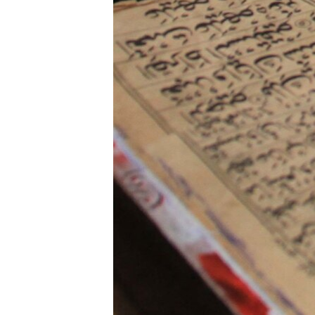
ВІДЕОУРОКИ «ELIFBE»
СВІДЧЕННЯ ОКУПАЦІЇ
УКРАЇНСЬКА ПРОБЛЕМА КРИМУ
ІНФОГРАФІКА