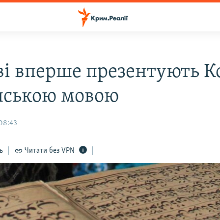
ві вперше презентують К
нською мовою
08:43
ь
Читати без VPN