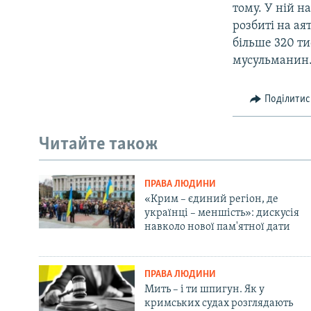
тому. У ній на
розбиті на ая
більше 320 ти
мусульманин
Поділитис
Читайте також
ПРАВА ЛЮДИНИ
«Крим – єдиний регіон, де
українці – меншість»: дискусія
навколо нової пам'ятної дати
ПРАВА ЛЮДИНИ
Мить – і ти шпигун. Як у
кримських судах розглядають