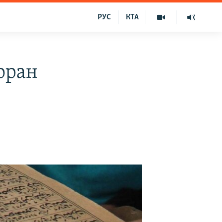
РУС
КТА
оран