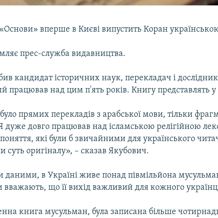
«Основи» вперше в Києві випустить Коран українсько
омляє прес-служба видавництва.
бив кандидат історичних наук, перекладач і дослідни
й працював над цим п'ять років. Книгу представлять у 
 було прямих перекладів з арабської мови, тільки фрагм
 Я дуже довго працював над ісламською релігійною ле
 поняття, які були б звичайними для українського читач
и суть оригіналу», – сказав Якубович.
и даними, в Україні живе понад півмільйона мусульма
и вважають, що її вихід важливий для кожного українц
енна книга мусульман, була записана більше чотирнадц