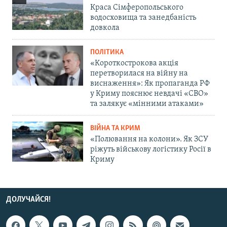
Краса Сімферопольського
водосховища та занедбаність
довкола
ПОЛІТИКА
«Короткострокова акція
перетворилася на війну на
виснаження»: Як пропаганда РФ
у Криму пояснює невдачі «СВО»
та залякує «мінними атаками»
ВІЙНА ТА КРИМ
«Полювання на колони». Як ЗСУ
ріжуть військову логістику Росії в
Криму
ДОЛУЧАЙСЯ!