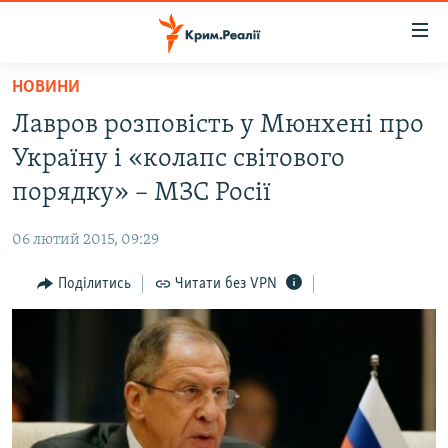
Доступність
посилання
Перейти
НОВИНИ
до
НОВИНИ
Лавров розповість у Мюнхені про
основного
ВОДА.КРИМ
матеріалу
Україну і «колапс світового
ВІДЕО ТА ФОТО
Перейти
порядку» – МЗС Росії
до
ПОЛІТИКА
основної
06 лютий 2015, 09:29
БЛОГИ
навігації
Перейти
Поділитись
Читати без VPN
ПОГЛЯД
до
ІНТЕРВ'Ю
пошуку
ВСЕ ЗА ДЕНЬ
СПЕЦПРОЕКТИ
ЯК ОБІЙТИ БЛОКУВАННЯ
ДЕПОРТАЦІЯ