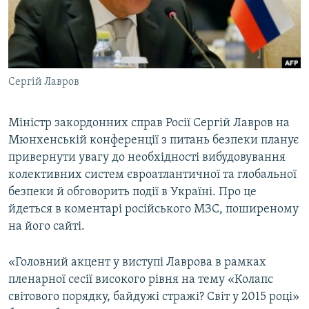
ВІДЕОУРОКИ «ELIFBE»
Русский
СВІДЧЕННЯ ОКУПАЦІЇ
Qırımtatar
УКРАЇНСЬКА ПРОБЛЕМА КРИМУ
Сергій Лавров
ДОЛУЧАЙСЯ!
ІНФОГРАФІКА
Міністр закордонних справ Росії Сергій Лавров на
Мюнхенській конференції з питань безпеки планує
Усі сайти RFE/RL
привернути увагу до необхідності вибудовування
колективних систем євроатлантичної та глобальної
безпеки й обговорить події в Україні. Про це
йдеться в коментарі російського МЗС, поширеному
на його сайті.
«Головний акцент у виступі Лаврова в рамках
пленарної сесії високого рівня на тему «Колапс
світового порядку, байдужі стражі? Світ у 2015 році»