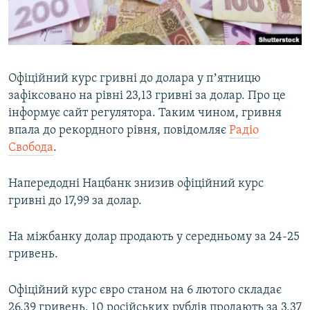
ВІДЕОУРОКИ «ELIFBE»
Русский
СВІДЧЕННЯ ОКУПАЦІЇ
Qırımtatar
УКРАЇНСЬКА ПРОБЛЕМА КРИМУ
Офіційний курс гривні до долара у пʼятницю
ДОЛУЧАЙСЯ!
ІНФОГРАФІКА
зафіксовано на рівні 23,13 гривні за долар. Про це
інформує сайт регулятора. Таким чином, гривня
впала до рекордного рівня, повідомляє
Радіо
Свобода
.
Усі сайти RFE/RL
Напередодні Нацбанк знизив офіційний курс
гривні до 17,99 за долар.
На міжбанку долар продають у середньому за 24-25
гривень.
Офіційний курс євро станом на 6 лютого складає
26,39 гривень, 10 російських рублів продають за 3,37