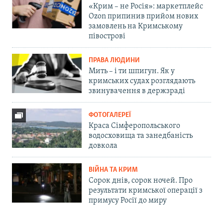
«Крим – не Росія»: маркетплейс
Ozon припинив прийом нових
замовлень на Кримському
півострові
ПРАВА ЛЮДИНИ
Мить – і ти шпигун. Як у
кримських судах розглядають
звинувачення в держзраді
ФОТОГАЛЕРЕЇ
Краса Сімферопольського
водосховища та занедбаність
довкола
ВІЙНА ТА КРИМ
Сорок днів, сорок ночей. Про
результати кримської операції з
примусу Росії до миру