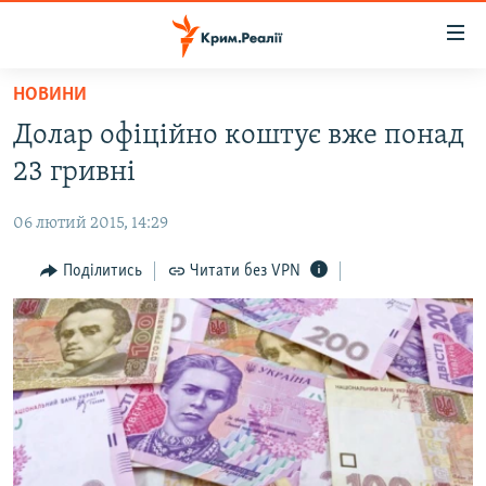
Доступність
посилання
Перейти
НОВИНИ
до
НОВИНИ
Долар офіційно коштує вже понад
основного
ВОДА.КРИМ
матеріалу
23 гривні
ВІДЕО ТА ФОТО
Перейти
до
06 лютий 2015, 14:29
ПОЛІТИКА
основної
БЛОГИ
Поділитись
Читати без VPN
навігації
Перейти
ПОГЛЯД
до
ІНТЕРВ'Ю
пошуку
ВСЕ ЗА ДЕНЬ
СПЕЦПРОЕКТИ
ЯК ОБІЙТИ БЛОКУВАННЯ
ДЕПОРТАЦІЯ