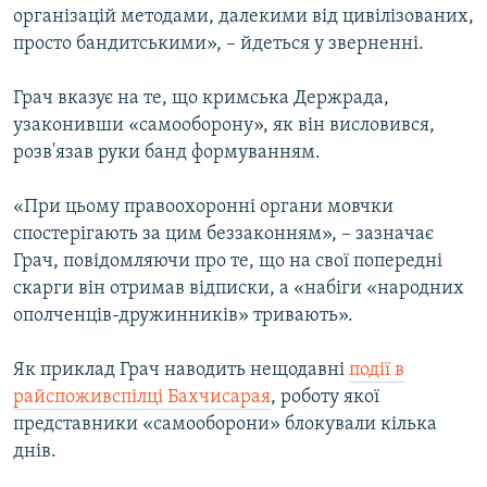
організацій методами, далекими від цивілізованих,
просто бандитськими», – йдеться у зверненні.
Грач вказує на те, що кримська Держрада,
узаконивши «самооборону», як він висловився,
розв'язав руки банд формуванням.
«При цьому правоохоронні органи мовчки
спостерігають за цим беззаконням», – зазначає
Грач, повідомляючи про те, що на свої попередні
скарги він отримав відписки, а «набіги «народних
ополченців-дружинників» тривають».
Як приклад Грач наводить нещодавні
події в
райспоживспілці Бахчисарая
, роботу якої
представники «самооборони» блокували кілька
днів.