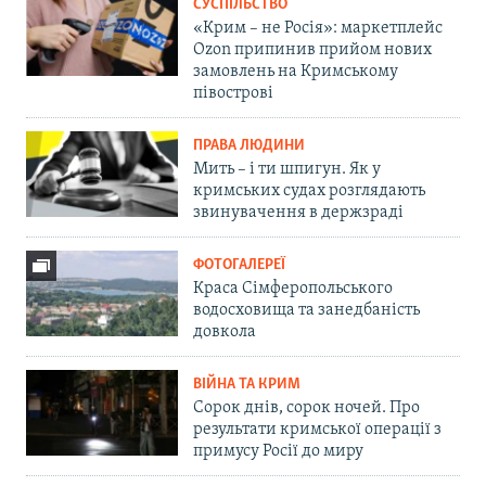
СУСПІЛЬСТВО
«Крим – не Росія»: маркетплейс
Ozon припинив прийом нових
замовлень на Кримському
півострові
ПРАВА ЛЮДИНИ
Мить – і ти шпигун. Як у
кримських судах розглядають
звинувачення в держзраді
ФОТОГАЛЕРЕЇ
Краса Сімферопольського
водосховища та занедбаність
довкола
ВІЙНА ТА КРИМ
Сорок днів, сорок ночей. Про
результати кримської операції з
примусу Росії до миру