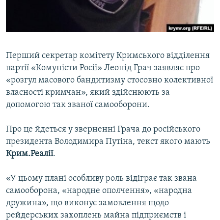
ВІДЕОУРОКИ «ELIFBE»
Русский
СВІДЧЕННЯ ОКУПАЦІЇ
Qırımtatar
УКРАЇНСЬКА ПРОБЛЕМА КРИМУ
Перший секретар комітету Кримського відділення
ДОЛУЧАЙСЯ!
ІНФОГРАФІКА
партії «Комуністи Росії» Леонід Грач заявляє про
«розгул масового бандитизму стосовно колективної
власності кримчан», який здійснюють за
допомогою так званої самооборони.
Усі сайти RFE/RL
Про це йдеться у зверненні Грача до російського
президента Володимира Путіна, текст якого мають
Крим.Реалії
.
«У цьому плані особливу роль відіграє так звана
самооборона, «народне ополчення», «народна
дружина», що виконує замовлення щодо
рейдерських захоплень майна підприємств і