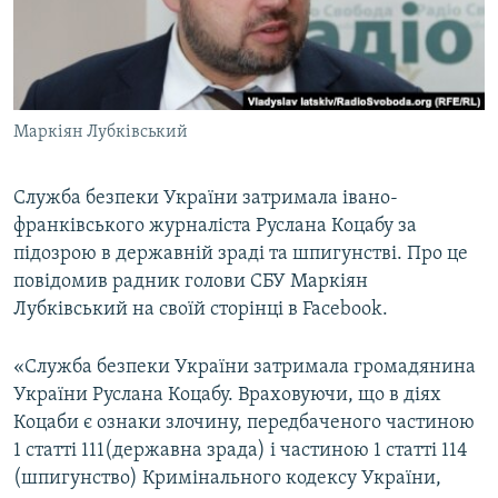
ВІДЕОУРОКИ «ELIFBE»
Русский
СВІДЧЕННЯ ОКУПАЦІЇ
Qırımtatar
УКРАЇНСЬКА ПРОБЛЕМА КРИМУ
Маркіян Лубківський
ДОЛУЧАЙСЯ!
ІНФОГРАФІКА
Служба безпеки України затримала івано-
франківського журналіста Руслана Коцабу за
Усі сайти RFE/RL
підозрою в державній зраді та шпигунстві. Про це
повідомив радник голови СБУ Маркіян
Лубківський на своїй сторінці в Facebook.
«Служба безпеки України затримала громадянина
України Руслана Коцабу. Враховуючи, що в діях
Коцаби є ознаки злочину, передбаченого частиною
1 статті 111(державна зрада) і частиною 1 статті 114
(шпигунство) Кримінального кодексу України,