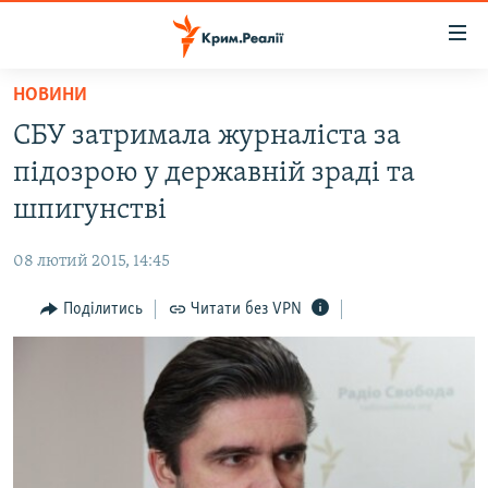
Доступність
посилання
Перейти
НОВИНИ
до
НОВИНИ
СБУ затримала журналіста за
основного
ВОДА.КРИМ
матеріалу
підозрою у державній зраді та
ВІДЕО ТА ФОТО
Перейти
шпигунстві
до
ПОЛІТИКА
основної
08 лютий 2015, 14:45
БЛОГИ
навігації
Перейти
Поділитись
Читати без VPN
ПОГЛЯД
до
ІНТЕРВ'Ю
пошуку
ВСЕ ЗА ДЕНЬ
СПЕЦПРОЕКТИ
ЯК ОБІЙТИ БЛОКУВАННЯ
ДЕПОРТАЦІЯ