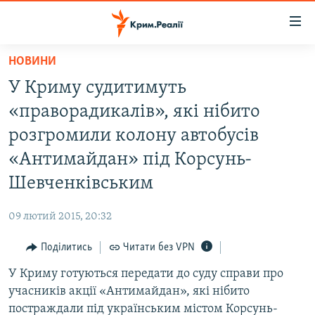
Доступність
посилання
Перейти
НОВИНИ
до
НОВИНИ
У Криму судитимуть
основного
ВОДА.КРИМ
матеріалу
«праворадикалів», які нібито
ВІДЕО ТА ФОТО
Перейти
розгромили колону автобусів
до
ПОЛІТИКА
«Антимайдан» під Корсунь-
основної
БЛОГИ
навігації
Шевченківським
Перейти
ПОГЛЯД
до
09 лютий 2015, 20:32
ІНТЕРВ'Ю
пошуку
Поділитись
Читати без VPN
ВСЕ ЗА ДЕНЬ
У Криму готуються передати до суду справи про
СПЕЦПРОЕКТИ
учасників акції «Антимайдан», які нібито
ЯК ОБІЙТИ БЛОКУВАННЯ
ДЕПОРТАЦІЯ
постраждали під українським містом Корсунь-