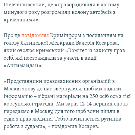
Шевченківський, де «праворадикали в лютому
ВІДЕОУРОКИ «ELIFBE»
Русский
минулого року розгромили колону автобусів з
СВІДЧЕННЯ ОКУПАЦІЇ
кримчанами».
Qırımtatar
УКРАЇНСЬКА ПРОБЛЕМА КРИМУ
Про це
повідомляє
Кримінформ з посиланням на
ДОЛУЧАЙСЯ!
ІНФОГРАФІКА
голову Ялтинської міськради Валерія Косарева,
який очолює кримський «Комітет із захисту прав
осіб, які постраждали за участь в акції
«Антимайдан».
Усі сайти RFE/RL
«Представники правозахисних організацій в
Москві знову до нас звернулися, щоб ми надали
інформацію
–
зібрані матеріали на 250 осіб ось з тієї
корсунської трагедії. Ми зараз 12-14 перших справ
передаємо в Москву, для того щоб вони пішли в
суди з прав людини. Тобто починається рутинна
робота з судами»,
–
повідомив Косарев.