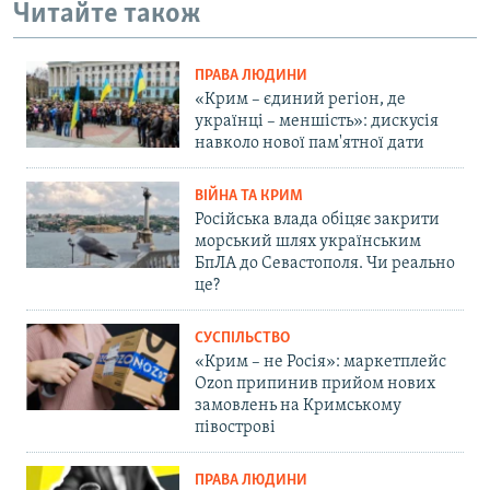
Читайте також
ПРАВА ЛЮДИНИ
«Крим – єдиний регіон, де
українці – меншість»: дискусія
навколо нової пам'ятної дати
ВІЙНА ТА КРИМ
Російська влада обіцяє закрити
морський шлях українським
БпЛА до Севастополя. Чи реально
це?
СУСПІЛЬСТВО
«Крим – не Росія»: маркетплейс
Ozon припинив прийом нових
замовлень на Кримському
півострові
ПРАВА ЛЮДИНИ