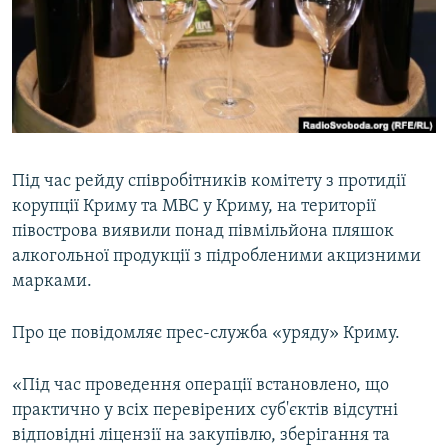
ВІДЕОУРОКИ «ELIFBE»
Русский
СВІДЧЕННЯ ОКУПАЦІЇ
Qırımtatar
УКРАЇНСЬКА ПРОБЛЕМА КРИМУ
ДОЛУЧАЙСЯ!
ІНФОГРАФІКА
Під час рейду співробітників комітету з протидії
корупції Криму та МВС у Криму, на території
Усі сайти RFE/RL
півострова виявили понад півмільйона пляшок
алкогольної продукції з підробленими акцизними
марками.
Про це повідомляє прес-служба «уряду» Криму.
«Під час проведення операції встановлено, що
практично у всіх перевірених суб'єктів відсутні
відповідні ліцензії на закупівлю, зберігання та