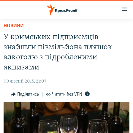
Доступність
посилання
Перейти
НОВИНИ
до
НОВИНИ
У кримських підприємців
основного
ВОДА.КРИМ
матеріалу
знайшли півмільйона пляшок
ВІДЕО ТА ФОТО
Перейти
алкоголю з підробленими
до
ПОЛІТИКА
акцизами
основної
БЛОГИ
навігації
09 лютий 2015, 21:07
Перейти
ПОГЛЯД
до
Поділитись
Читати без VPN
ІНТЕРВ'Ю
пошуку
ВСЕ ЗА ДЕНЬ
СПЕЦПРОЕКТИ
ЯК ОБІЙТИ БЛОКУВАННЯ
ДЕПОРТАЦІЯ