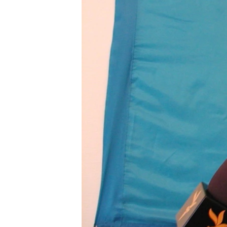
ВІДЕОУРОКИ «ELIFBE»
СВІДЧЕННЯ ОКУПАЦІЇ
УКРАЇНСЬКА ПРОБЛЕМА КРИМУ
ІНФОГРАФІКА