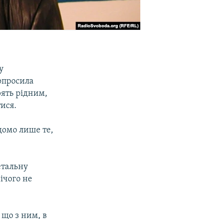
у
опросила
рять рідним,
ися.
домо лише те,
етальну
нічого не
 що з ним, в