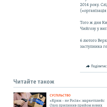
2014 року. Сл
(«організація
Того ж дня К
Чийгозу у виг
6 лютого Вер
заступника г
Поділитис
Читайте також
СУСПІЛЬСТВО
«Крим – не Росія»: маркетплейс
Ozon припинив прийом нових