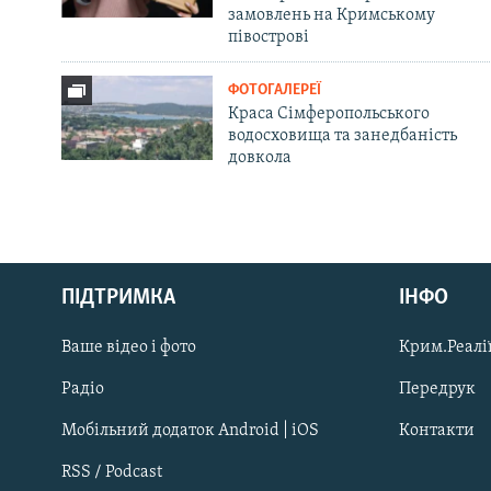
замовлень на Кримському
півострові
ФОТОГАЛЕРЕЇ
Краса Сімферопольського
водосховища та занедбаність
довкола
Русский
ПІДТРИМКА
ІНФО
Qırımtatar
Ваше відео і фото
Крим.Реалії
ДОЛУЧАЙСЯ!
Радіо
Передрук
Мобільний додаток Android | iOS
Контакти
RSS / Podcast