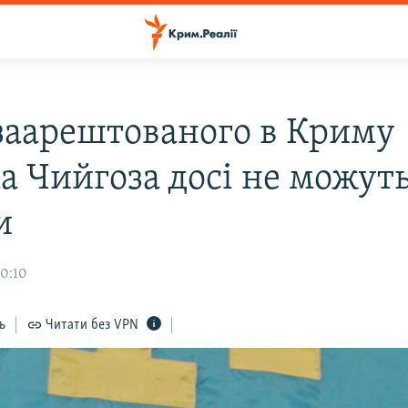
 заарештованого в Криму
а Чийгоза досі не можуть
и
10:10
ь
Читати без VPN