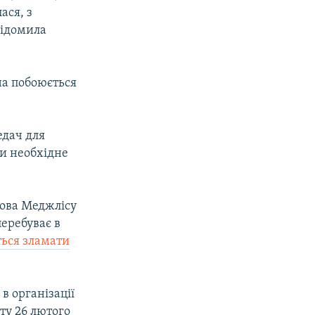
ася, з
відомила
она побоюється
едач для
ти необхідне
лова Меджлісу
еребуває в
ься зламати
в організації
ту 26 лютого