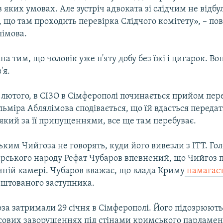
в яких умовах. Але зустріч адвоката зі слідчим не відбул
 що там проходить перевірка Слідчого комітету», – по
лімова.
на тим, що чоловік уже п'яту добу без їжі і цигарок. В
'я.
0 лютого, в СІЗО в Сімферополі починається прийом пер
льміра Аблялімова сподівається, що їй вдасться переда
 який за її припущеннями, все ще там перебуває.
ьким Чийгоза не говорять, куди його вивезли з ІТТ. Го
рського народу Рефат Чубаров впевнений, що Чийгоз п
чній камері. Чубаров вважає, що влада Криму
намагаєт
ештованого заступника.
а затримали 29 січня в Сімферополі. Його підозрюють 
масових заворушеннях під стінами кримського парламен