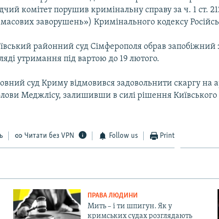
ідчий комітет порушив кримінальну справу за ч. 1 ст. 21
 масових заворушень») Кримінального кодексу Російськ
иївський районний суд Сімферополя обрав запобіжний 
ляді утримання під вартою до 19 лютого.
ховний суд Криму відмовився задовольнити скаргу на 
олови Меджлісу, залишивши в силі рішення Київського 
ь
Читати без VPN
Follow us
Print
ПРАВА ЛЮДИНИ
Мить – і ти шпигун. Як у
кримських судах розглядають