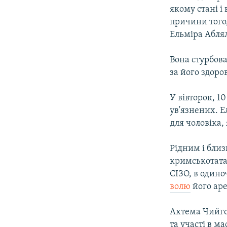
якому стані і 
причини того,
Ельміра Абля
Вона стурбова
за його здоров
У вівторок, 1
ув'язнених. Е
для чоловіка,
Рідним і близ
кримськотата
СІЗО, в одино
волю
його ар
Ахтема Чийгоз
та участі в 