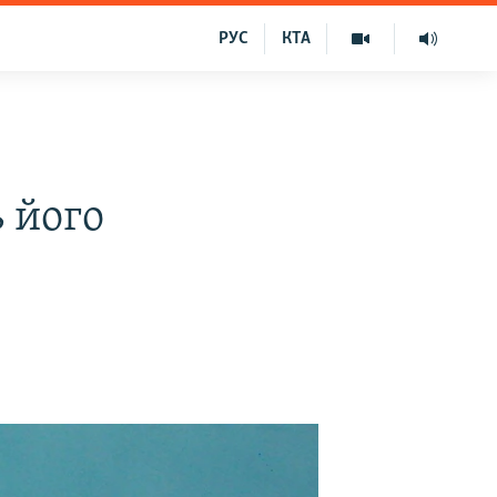
РУС
КТА
 його