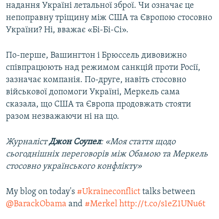
надання Україні летальної зброї. Чи означає це
непоправну тріщину між США та Європою стосовно
України? Ні, вважає «Бі-Бі-Сі».
По-перше, Вашингтон і Брюссель дивовижно
співпрацюють над режимом санкцій проти Росії,
зазначає компанія. По-друге, навіть стосовно
військової допомоги Україні, Меркель сама
сказала, що США та Європа продовжать стояти
разом незважаючи ні на що.
Журналіст
Джон Соупел
: «Моя стаття щодо
сьогоднішніх переговорів між Обамою та Меркель
стосовно українського конфлікту»
My blog on today's
#Ukraineconflict
talks between
@BarackObama
and
#Merkel
http://t.co/s1eZ1UNu6t