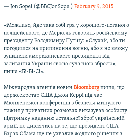
— Jon Sopel (@BBCJonSopel)
February 9, 2015
«Можливо, йде така собі гра у хорошого-поганого
поліцейського, де Меркель говорить російському
президенту Володимиру Путіну: «Слухай, або ти
погодишся на припинення вогню, або я не зможу
зупинити американського президента від
заливання України своєю сучасною зброєю», –
пише «Бі-Бі-Сі».
Міжнародна агенція новин
Bloomberg
пише, що
держсекретар США Джон Керрі під час
Мюнхенської конференції з безпеки минулого
тижня у приватних розмовах виказував особисту
підтримку наданню летальної зброї українській
армії, не дивлячись на те, що президент США
Барак Обама ще не ухвалив жодного рішення з