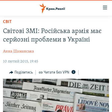
Доступність
посилання
Перейти
СВІТ
до
НОВИНИ
Світові ЗМІ: Російська армія має
основного
ВОДА.КРИМ
матеріалу
серйозні проблеми в Україні
ВІДЕО ТА ФОТО
Перейти
до
Анна Шаманська
ПОЛІТИКА
основної
10 лютий 2015, 19:45
БЛОГИ
навігації
Перейти
ПОГЛЯД
Поділитись
Читати без VPN
до
ІНТЕРВ'Ю
пошуку
ВСЕ ЗА ДЕНЬ
СПЕЦПРОЕКТИ
ЯК ОБІЙТИ БЛОКУВАННЯ
ДЕПОРТАЦІЯ