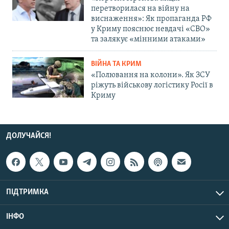
перетворилася на війну на
виснаження»: Як пропаганда РФ
у Криму пояснює невдачі «СВО»
та залякує «мінними атаками»
ВІЙНА ТА КРИМ
«Полювання на колони». Як ЗСУ
ріжуть військову логістику Росії в
Криму
ДОЛУЧАЙСЯ!
ПІДТРИМКА
ІНФО