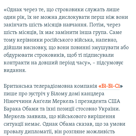
«Однак через те, що строковики служать лише
один рік, їх не можна дислокувати перш ніж вони
закінчать шість місяців навчання. Потім, через
шість місяців, їх має замінити інша група. Саме
тому керівники російського війська, напевно,
дійшли висновку, що вони повинні змушувати або
обдурювати строковиків, щоб ті підписували
контракти на довший період часу», – підсумовує
видання.
Британська телерадіомовна компанія
«Бі-Бі-Сі
»
пише про зустріч у Білому домі канцлера
Німеччини Анґели Меркель і президента США
Барака Обами та їхні позиції стосовно України.
Меркель заявила, що військового вирішення
ситуації немає. Однак Обама сказав, що за умови
провалу дипломатії, він розгляне можливість