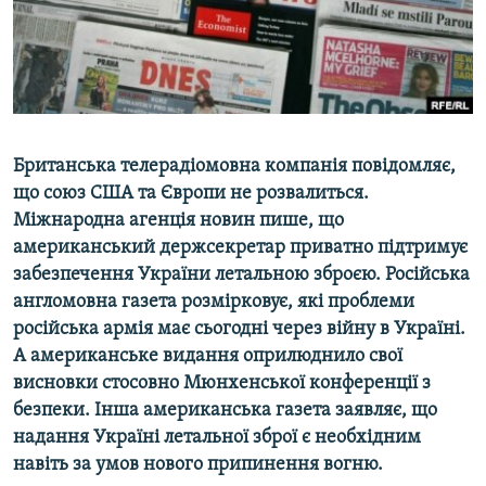
ВІДЕОУРОКИ «ELIFBE»
Русский
СВІДЧЕННЯ ОКУПАЦІЇ
Qırımtatar
УКРАЇНСЬКА ПРОБЛЕМА КРИМУ
ДОЛУЧАЙСЯ!
ІНФОГРАФІКА
Британська телерадіомовна компанія повідомляє,
що союз США та Європи не розвалиться.
Міжнародна агенція новин пише, що
Усі сайти RFE/RL
американський держсекретар приватно підтримує
забезпечення України летальною зброєю. Російська
англомовна газета розмірковує, які проблеми
російська армія має сьогодні через війну в Україні.
А американське видання оприлюднило свої
висновки стосовно Мюнхенської конференції з
безпеки. Інша американська газета заявляє, що
надання Україні летальної зброї є необхідним
навіть за умов нового припинення вогню.