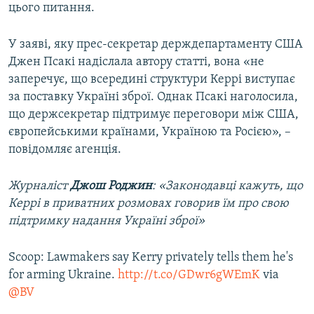
цього питання.
У заяві, яку прес-секретар держдепартаменту США
Джен Псакі надіслала автору статті, вона «не
заперечує, що всередині структури Керрі виступає
за поставку Україні зброї. Однак Псакі наголосила,
що держсекретар підтримує переговори між США,
європейськими країнами, Україною та Росією», –
повідомляє агенція.
Журналіст
Джош Роджин
: «Законодавці кажуть, що
Керрі в приватних розмовах говорив їм про свою
підтримку надання Україні зброї»
Scoop: Lawmakers say Kerry privately tells them he's
for arming Ukraine.
http://t.co/GDwr6gWEmK
via
@BV