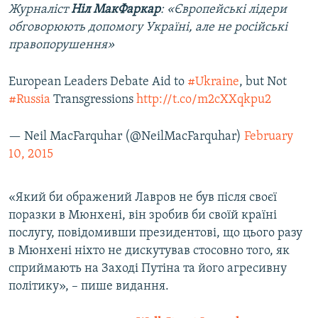
Журналіст
Ніл МакФаркар
: «Європейські лідери
обговорюють допомогу Україні, але не російські
правопорушення»
European Leaders Debate Aid to
#Ukraine
, but Not
#Russia
Transgressions
http://t.co/m2cXXqkpu2
— Neil MacFarquhar (@NeilMacFarquhar)
February
10, 2015
«Який би ображений Лавров не був після своєї
поразки в Мюнхені, він зробив би своїй країні
послугу, повідомивши президентові, що цього разу
в Мюнхені ніхто не дискутував стосовно того, як
сприймають на Заході Путіна та його агресивну
політику», – пише видання.