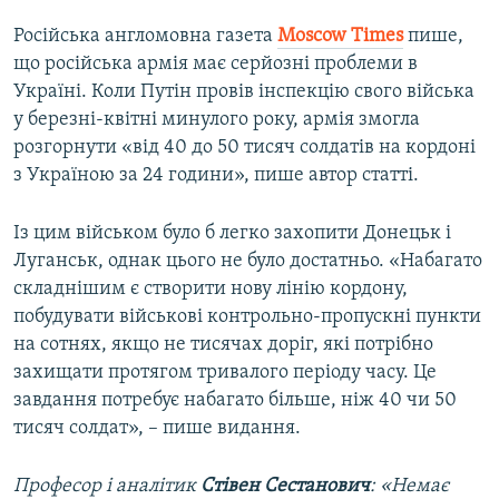
Російська англомовна газета
Moscow Times
пише,
що російська армія має серйозні проблеми в
Україні. Коли Путін провів інспекцію свого війська
у березні-квітні минулого року, армія змогла
розгорнути «від 40 до 50 тисяч солдатів на кордоні
з Україною за 24 години», пише автор статті.
Із цим військом було б легко захопити Донецьк і
Луганськ, однак цього не було достатньо. «Набагато
складнішим є створити нову лінію кордону,
побудувати військові контрольно-пропускні пункти
на сотнях, якщо не тисячах доріг, які потрібно
захищати протягом тривалого періоду часу. Це
завдання потребує набагато більше, ніж 40 чи 50
тисяч солдат», – пише видання.
Професор і аналітик
Стівен Сестанович
: «Немає