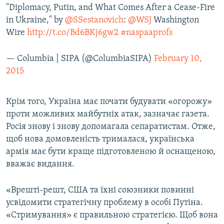
"Diplomacy, Putin, and What Comes After a Cease-Fire
in Ukraine," by
@SSestanovich
:
@WSJ
Washington
Wire
http://t.co/Bd6BKj6gw2
#naspaaprofs
— Columbia | SIPA (@ColumbiaSIPA)
February 10,
2015
Крім того, Україна має почати будувати «огорожу»
проти можливих майбутніх атак, зазначає газета.
Росія знову і знову допомагала сепаратистам. Отже,
щоб нова домовленість трималася, українська
армія має бути краще підготовленою й оснащеною,
вважає видання.
«Врешті-решт, США та їхні союзники повинні
усвідомити стратегічну проблему в особі Путіна.
«Стримування» є правильною стратегією. Щоб вона