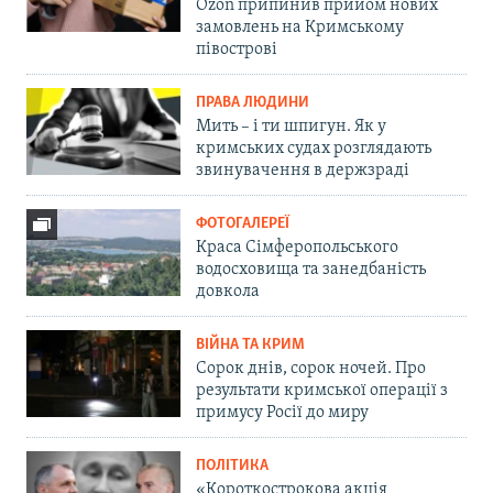
Ozon припинив прийом нових
замовлень на Кримському
півострові
ПРАВА ЛЮДИНИ
Мить – і ти шпигун. Як у
кримських судах розглядають
звинувачення в держзраді
ФОТОГАЛЕРЕЇ
Краса Сімферопольського
водосховища та занедбаність
довкола
ВІЙНА ТА КРИМ
Сорок днів, сорок ночей. Про
результати кримської операції з
примусу Росії до миру
ПОЛІТИКА
«Короткострокова акція