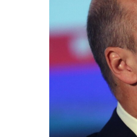
ВІДЕОУРОКИ «ELIFBE»
СВІДЧЕННЯ ОКУПАЦІЇ
УКРАЇНСЬКА ПРОБЛЕМА КРИМУ
ІНФОГРАФІКА