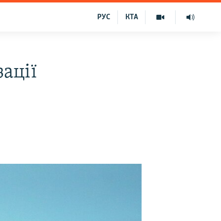
РУС
КТА
зації