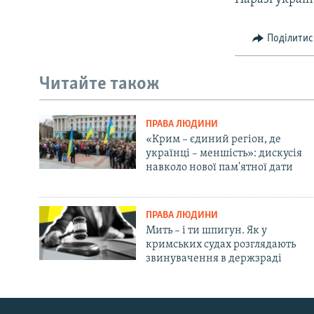
Поділитис
Читайте також
ПРАВА ЛЮДИНИ
«Крим – єдиний регіон, де
українці – меншість»: дискусія
навколо нової пам'ятної дати
ПРАВА ЛЮДИНИ
Мить – і ти шпигун. Як у
кримських судах розглядають
звинувачення в держзраді
Русский