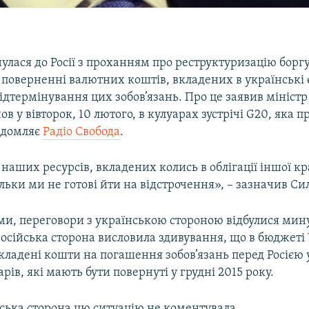
улася до Росії з проханням про реструктуризацію боргу
 поверненні валютних коштів, вкладених в українські 
відтермінування цих зобов’язань. Про це заявив міністр 
в у вівторок, 10 лютого, в кулуарах зустрічі G20, яка п
відомляє
Радіо Свобода
.
аших ресурсів, вкладених колись в облігації іншої кр
льки ми не готові йти на відстрочення», – зазначив Си
ми, переговори з українською стороною відбулися мину
російська сторона висловила здивування, що в бюджеті
акладені кошти на погашення зобов’язань перед Росією у
арів, які мають бути повернуті у грудні 2015 року.
ська сторона цю ситуацію не коментувала.