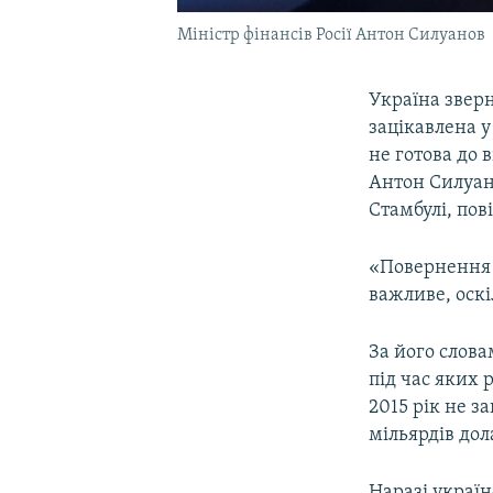
Міністр фінансів Росії Антон Силуанов
Україна зверн
зацікавлена у
не готова до 
Антон Силуано
Стамбулі, по
«Повернення н
важливе, оскі
За його слова
під час яких 
2015 рік не з
мільярдів дол
Наразі україн