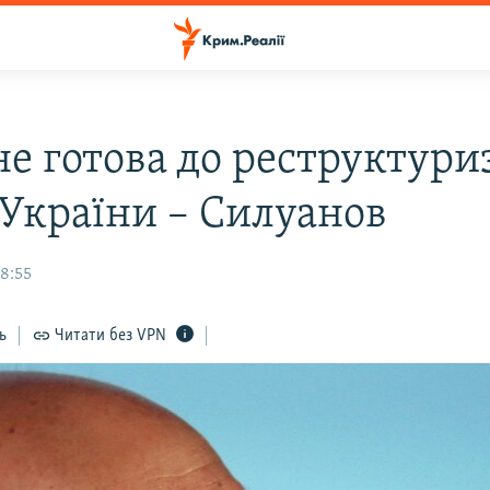
не готова до реструктури
 України – Силуанов
08:55
ь
Читати без VPN