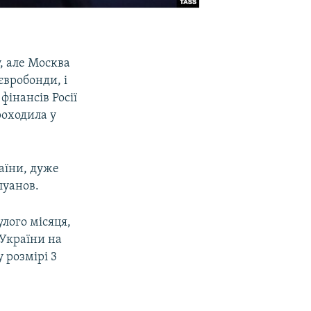
, але Москва
євробонди, і
фінансів Росії
роходила у
аїни, дуже
луанов.
лого місяця,
 України на
 розмірі 3