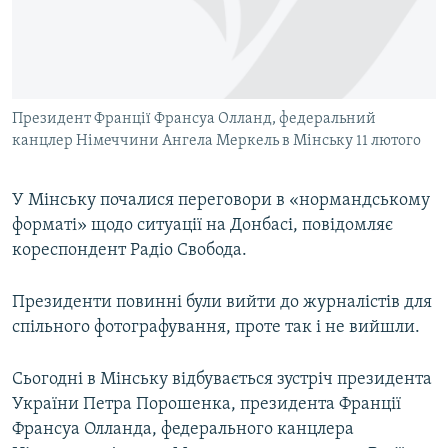
ВІДЕОУРОКИ «ELIFBE»
Русский
СВІДЧЕННЯ ОКУПАЦІЇ
Qırımtatar
УКРАЇНСЬКА ПРОБЛЕМА КРИМУ
Президент Франції Франсуа Олланд, федеральний
ДОЛУЧАЙСЯ!
ІНФОГРАФІКА
канцлер Німеччини Ангела Меркель в Мінську 11 лютого
У Мінську почалися переговори в «нормандському
Усі сайти RFE/RL
форматі» щодо ситуації на Донбасі, повідомляє
кореспондент Радіо Свобода.
Президенти повинні були вийти до журналістів для
спільного фотографування, проте так і не вийшли.
Сьогодні в Мінську відбувається зустріч президента
України Петра Порошенка, президента Франції
Франсуа Олланда, федерального канцлера