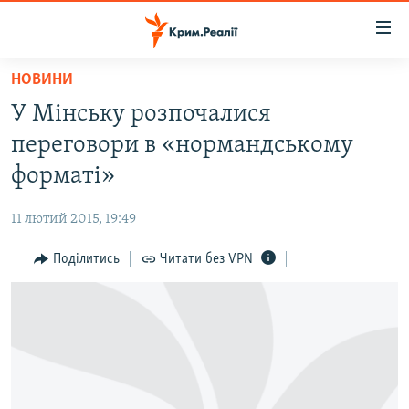
Доступність
посилання
Перейти
НОВИНИ
до
НОВИНИ
У Мінську розпочалися
основного
ВОДА.КРИМ
матеріалу
переговори в «нормандському
ВІДЕО ТА ФОТО
Перейти
форматі»
до
ПОЛІТИКА
основної
11 лютий 2015, 19:49
БЛОГИ
навігації
Перейти
Поділитись
Читати без VPN
ПОГЛЯД
до
ІНТЕРВ'Ю
пошуку
ВСЕ ЗА ДЕНЬ
СПЕЦПРОЕКТИ
ЯК ОБІЙТИ БЛОКУВАННЯ
ДЕПОРТАЦІЯ