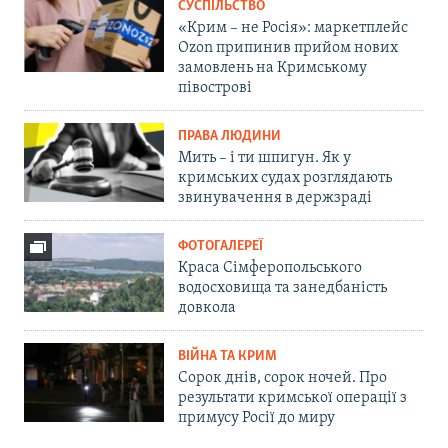
СУСПІЛЬСТВО
«Крим – не Росія»: маркетплейс
Ozon припинив прийом нових
замовлень на Кримському
півострові
ПРАВА ЛЮДИНИ
Мить – і ти шпигун. Як у
кримських судах розглядають
звинувачення в держзраді
ФОТОГАЛЕРЕЇ
Краса Сімферопольського
водосховища та занедбаність
довкола
ВІЙНА ТА КРИМ
Сорок днів, сорок ночей. Про
результати кримської операції з
примусу Росії до миру