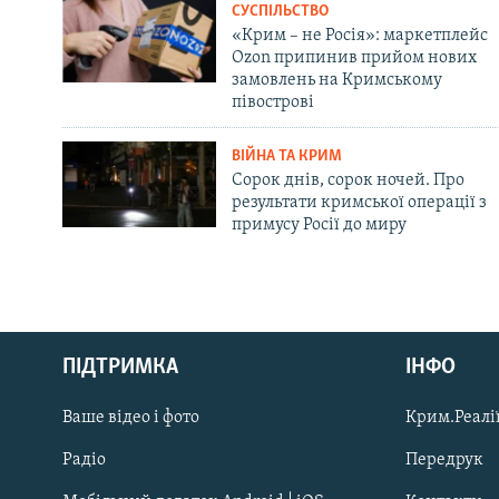
СУСПІЛЬСТВО
«Крим – не Росія»: маркетплейс
Ozon припинив прийом нових
замовлень на Кримському
півострові
ВІЙНА ТА КРИМ
Сорок днів, сорок ночей. Про
результати кримської операції з
примусу Росії до миру
Русский
ПІДТРИМКА
ІНФО
Qırımtatar
Ваше відео і фото
Крим.Реалії
ДОЛУЧАЙСЯ!
Радіо
Передрук