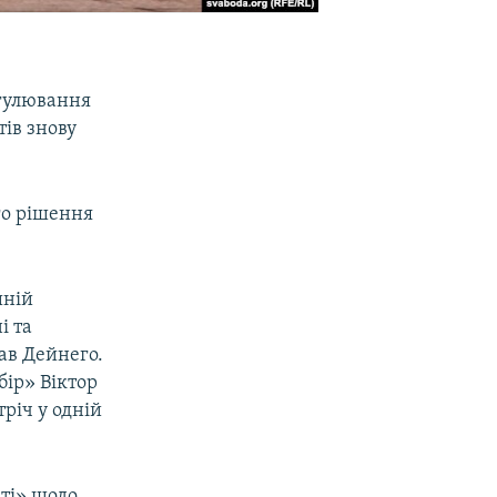
егулювання
тів знову
ого рішення
шній
і та
ав Дейнего.
бір» Віктор
тріч у одній
ті» щодо