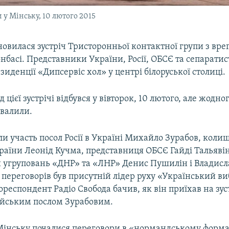
 у Мінську, 10 лютого 2015
новилася зустріч Тристоронньої контактної групи з вр
онбасі. Представники України, Росії, ОБСЄ та сепаратис
езиденції «Дипсервіс хол» у центрі білоруської столиці.
цієї зустрічі відбувся у вівторок, 10 лютого, але жодн
хвалили.
али участь посол Росії в Україні Михайло Зурабов, коли
аїни Леонід Кучма, представниця ОБСЄ Гайді Тальявін
 угруповань «ДНР» та «ЛНР» Денис Пушилін і Владисл
 переговорів був присутній лідер руху «Український ви
респондент Радіо Свобода бачив, як він приїхав на зус
ійським послом Зурабовим.
Мінську почалися переговори в «нормандському форма