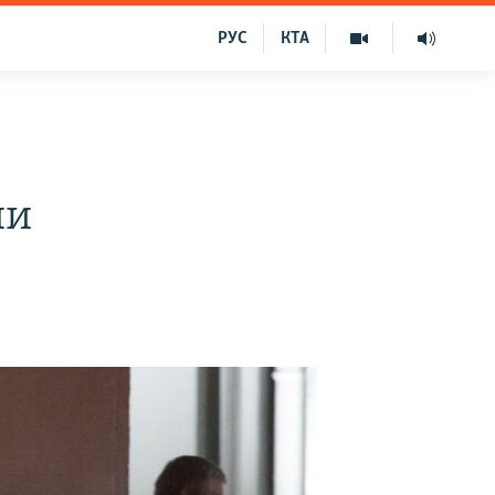
РУС
КТА
пи