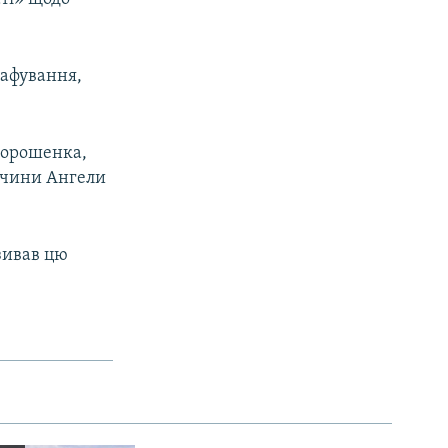
рафування,
 Порошенка,
ччини Ангели
зивав цю