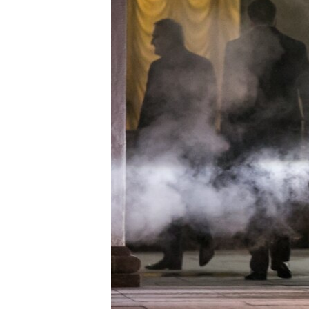
ВІДЕОУРОКИ «ELIFBE»
СВІДЧЕННЯ ОКУПАЦІЇ
УКРАЇНСЬКА ПРОБЛЕМА КРИМУ
ІНФОГРАФІКА