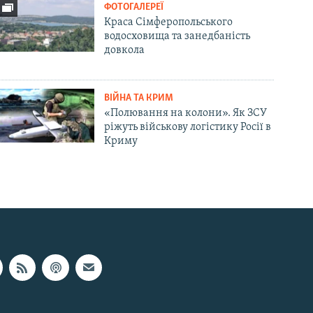
ФОТОГАЛЕРЕЇ
Краса Сімферопольського
водосховища та занедбаність
довкола
ВІЙНА ТА КРИМ
«Полювання на колони». Як ЗСУ
ріжуть військову логістику Росії в
Криму