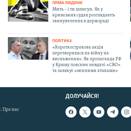
ПРАВА ЛЮДИНИ
Мить – і ти шпигун. Як у
кримських судах розглядають
звинувачення в держзраді
ПОЛІТИКА
«Короткострокова акція
перетворилася на війну на
виснаження»: Як пропаганда РФ
у Криму пояснює невдачі «СВО»
та залякує «мінними атаками»
ДОЛУЧАЙСЯ!
. Про нас