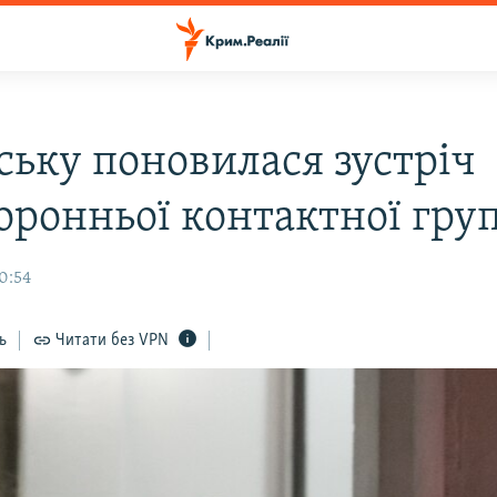
ську поновилася зустріч
оронньої контактної гру
0:54
ь
Читати без VPN