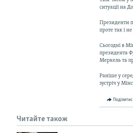
ситуації на Д
Президенти п
проте так і н
Сьогодні в Мі
президента Ф
Меркель та п
Раніше у сере
зустріч у Мін
Поділитис
Читайте також