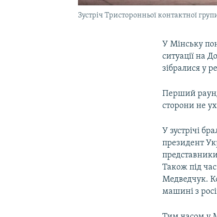
Зустріч Тристоронньої контактної групи
У Мінську по
ситуації на Д
зібралися у р
Перший раунд 
сторони не у
У зустрічі бр
президент Укр
представники
Також під час
Медведчук. Ко
машині з рос
Тим часом у 