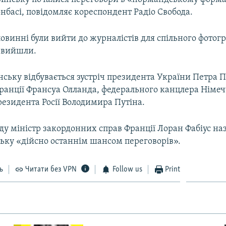
онбасі, повідомляє кореспондент Радіо Свобода.
овинні були вийти до журналістів для спільного фотог
е вийшли.
нську відбувається зустріч президента України Петра
ранції Франсуа Олланда, федерального канцлера Німе
резидента Росії Володимира Путіна.
ду міністр закордонних справ Франції Лоран Фабіус на
ську «дійсно останнім шансом переговорів».
ь
Читати без VPN
Follow us
Print