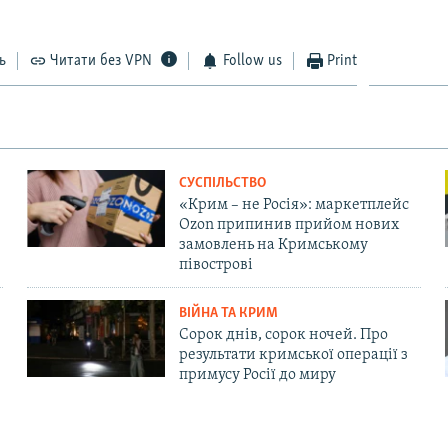
ь
Читати без VPN
Follow us
Print
СУСПІЛЬСТВО
«Крим – не Росія»: маркетплейс
Ozon припинив прийом нових
замовлень на Кримському
півострові
ВІЙНА ТА КРИМ
Сорок днів, сорок ночей. Про
результати кримської операції з
примусу Росії до миру