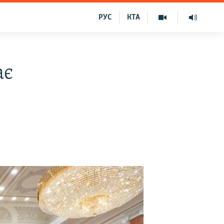
РУС
КТА
ає