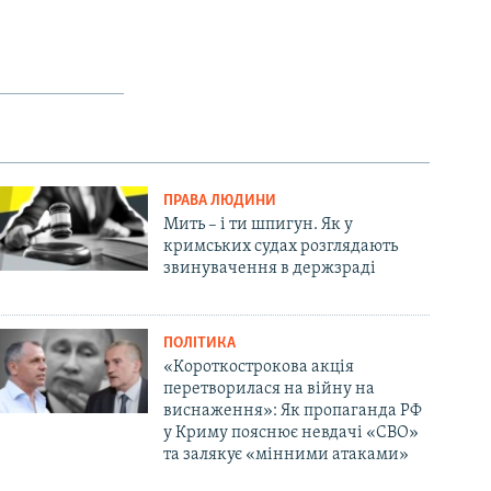
ПРАВА ЛЮДИНИ
Мить – і ти шпигун. Як у
кримських судах розглядають
звинувачення в держзраді
ПОЛІТИКА
«Короткострокова акція
перетворилася на війну на
виснаження»: Як пропаганда РФ
у Криму пояснює невдачі «СВО»
та залякує «мінними атаками»