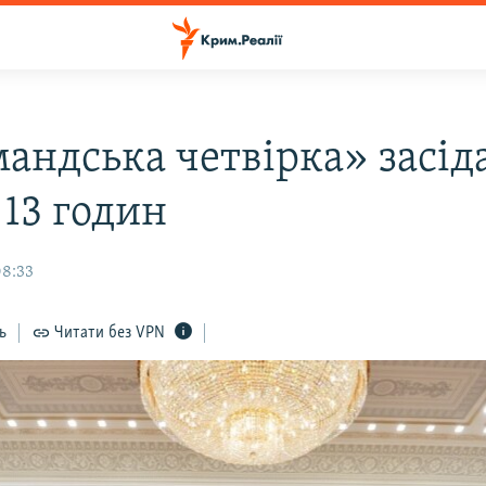
андська четвірка» засід
 13 годин
08:33
ь
Читати без VPN