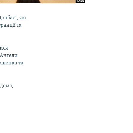
онбасі, які
ранції та
тися
 Анґели
ошенка та
ідомо,