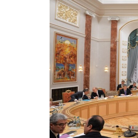
ВІДЕОУРОКИ «ELIFBE»
СВІДЧЕННЯ ОКУПАЦІЇ
УКРАЇНСЬКА ПРОБЛЕМА КРИМУ
ІНФОГРАФІКА