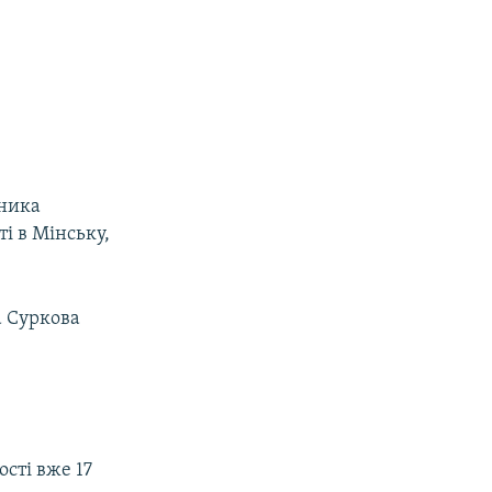
дника
і в Мінську,
а Суркова
сті вже 17