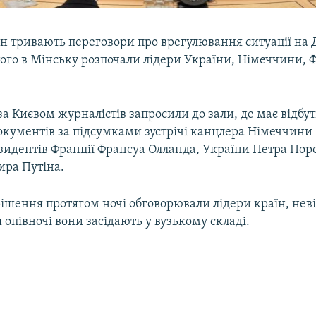
н тривають переговори про врегулювання ситуації на Д
того в Мінську розпочали лідери України, Німеччини, Ф
за Києвом журналістів запросили до зали, де має відбу
окументів за підсумками зустрічі канцлера Німеччини
зидентів Франції Франсуа Олланда, України Петра Пор
ира Путіна.
ішення протягом ночі обговорювали лідери країн, нев
я опівночі вони засідають у вузькому складі.