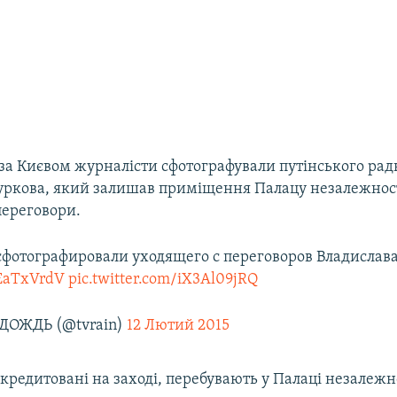
 за Києвом журналісти сфотографували путінського ра
уркова, який залишав приміщення Палацу незалежност
переговори.
фотографировали уходящего с переговоров Владислав
KEaTxVrdV
pic.twitter.com/iX3Al09jRQ
 ДОЖДЬ (@tvrain)
12 Лютий 2015
кредитовані на заході, перебувають у Палаці незалежно