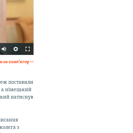
и на комп'ютер
SHARE
 теж поставили
, а німецький
який натиснув
писання
px
width
колега з