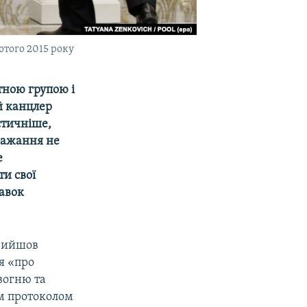
ютого 2015 року
тною групою і
й канцлер
стичніше,
 бажання не
е
ти свої
тавок
 вийшов
я «про
вогню та
им протоколом