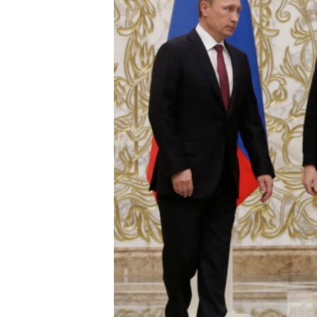
ВІДЕОУРОКИ «ELIFBE»
СВІДЧЕННЯ ОКУПАЦІЇ
УКРАЇНСЬКА ПРОБЛЕМА КРИМУ
ІНФОГРАФІКА