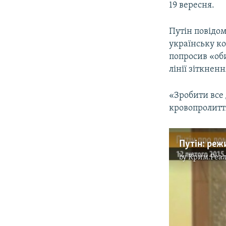
19 вересня.
Путін повідо
українську ко
попросив «оби
лінії зіткненн
«Зробити все 
кровопролиття
Путін: реж
by
Крим.Реал