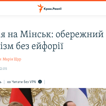
ія на Мінськ: обережний
ізм без ейфорії
н
Марія Щур
22:05
ь
Читати без VPN