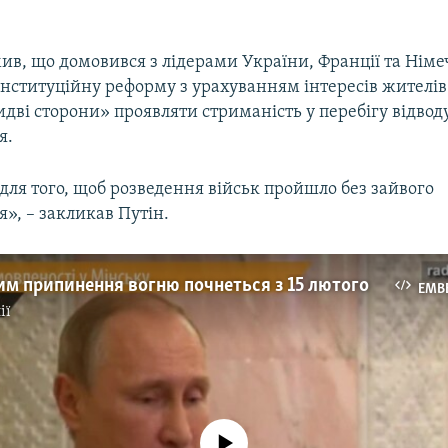
мив, що домовився з лідерами України, Франції та Нім
нституційну реформу з урахуванням інтересів жителів 
дві сторони» проявляти стриманість у перебігу відводу
я.
для того, щоб розведення військ пройшло без зайвого
», – закликав Путін.
им припинення вогню почнеться з 15 лютого
EMB
ії
No media source currently available