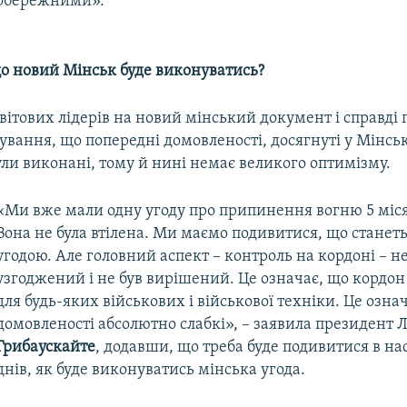
обережними».
що новий Мінськ буде виконуватись?
вітових лідерів на новий мінський документ і справді 
ування, що попередні домовленості, досягнуті у Мінську
ули виконані, тому й нині немає великого оптимізму.
«Ми вже мали одну угоду про припинення вогню 5 міся
Вона не була втілена. Ми маємо подивитися, що станеть
угодою. Але головний аспект – контроль на кордоні – не
узгоджений і не був вирішений. Це означає, що кордон
для будь-яких військових і військової техніки. Це озна
домовленості абсолютно слабкі», – заявила президент
Грибаускайте
, додавши, що треба буде подивитися в на
днів, як буде виконуватись мінська угода.