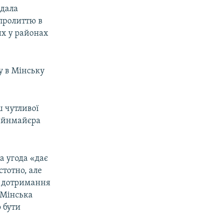
ддала
опролиттю в
их у районах
у в Мінську
ш чутливої
тайнмайєра
а угода «дає
стотно, але
е дотримання
 Мінська
 бути