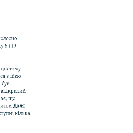
голосно
 5 і 19
ців тому.
ся з цією
 був
 відкритий
чає, що
 Литви
Даля
ступні кілька