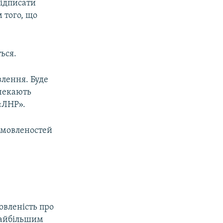
підписати
 того, що
ься.
влення. Буде
 чекають
«ЛНР».
омовленостей
овленість про
 найбільшим