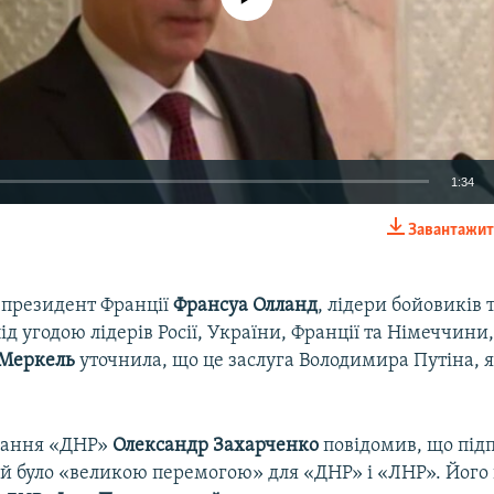
1:34
Завантажит
EMBED
 президент Франції
Франсуа Олланд
, лідери бойовиків
під угодою лідерів Росії, України, Франції та Німеччини
 Меркель
уточнила, що це заслуга Володимира Путіна, 
вання «ДНР»
Олександр Захарченко
повідомив, що під
й було «великою перемогою» для «ДНР» і «ЛНР». Його 