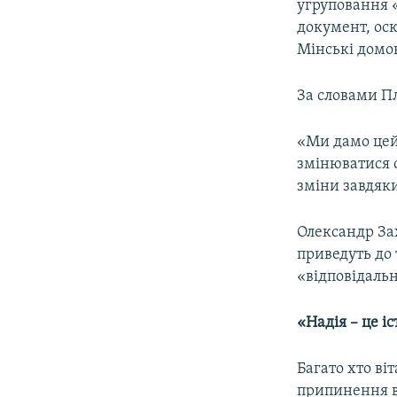
угруповання
документ, ос
Мінські домо
За словами Пл
«Ми дамо цей 
змінюватися с
зміни завдяк
Олександр За
приведуть до 
«відповідальн
«Надія – це і
Багато хто ві
припинення во