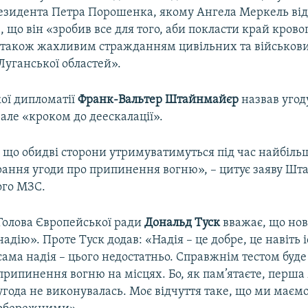
зидента Петра Порошенка, якому Ангела Меркель ві
, що він «зробив все для того, аби покласти край кров
 а також жахливим стражданням цивільних та військов
Луганської областей».
кої дипломатії
Франк-Вальтер Штайнмайєр
назвав угод
але «кроком до деескалації».
 що обидві сторони утримуватимуться під час найбіль
абрання угоди про припинення вогню», – цитує заяву Ш
ого МЗС.
Голова Європейської ради
Дональд Туск
вважає, що нов
надію». Проте Туск додав: «Надія – це добре, це навіть і
сама надія – цього недостатньо. Справжнім тестом буд
припинення вогню на місцях. Бо, як пам’ятаєте, перша
угода не виконувалась. Моє відчуття таке, що ми маємо