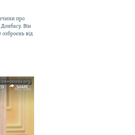
еччини про
Донбасу. Він
 озброєнь від
ED
SHARE