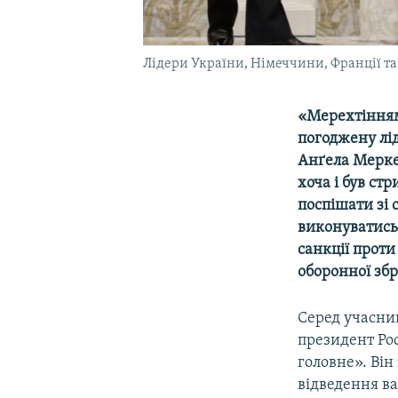
Лідери України, Німеччини, Франції та Р
«Мерехтінням
погоджену лі
Анґела Мерке
хоча і був ст
поспішати зі 
виконуватись 
санкції проти
оборонної збр
Серед учасни
президент Рос
головне». Він
відведення ва