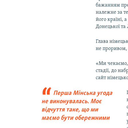
бажанням пре
належне за те
його країні,
Донецької та 
Глава німець
не проривом, 
«Ми чекаємо,
стадії, до н
сайт німецьк
Перша Мінська угода
не виконувалась. Моє
відчуття таке, що ми
маємо бути обережними