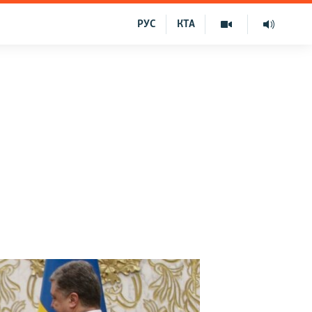
РУС
КТА