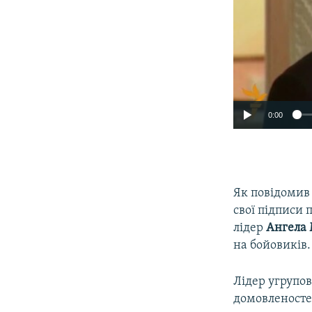
0:00
Як повідомив
свої підписи 
лідер
Ангела
на бойовиків.
Лідер угрупо
домовленосте