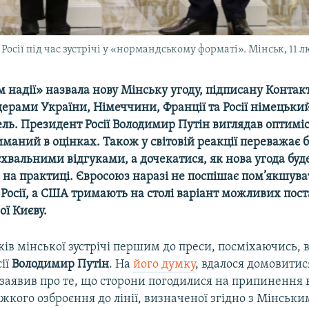
осії під час зустрічі у «нормандському форматі». Мінськ, 11 л
 надії» назвала нову Мінську угоду, підписану Контак
дерами України, Німеччини, Франції та Росії німецьки
ль. Президент Росії Володимир Путін виглядав оптимі
риманий в оцінках. Також у світовій реакції переважає
схвальними відгуками, а дочекатися, як нова угода буд
на практиці. Євросоюз наразі не поспішає пом’якшува
 Росії, а США тримають на столі варіант можливих пос
ої Києву.
ків мінської зустрічі першим до преси, посміхаючись,
ії
Володимир Путін
. На
його думку
, вдалося домовитис
 заявив про те, що сторони погодилися на припинення 
жкого озброєння до лінії, визначеної згідно з Мінськ