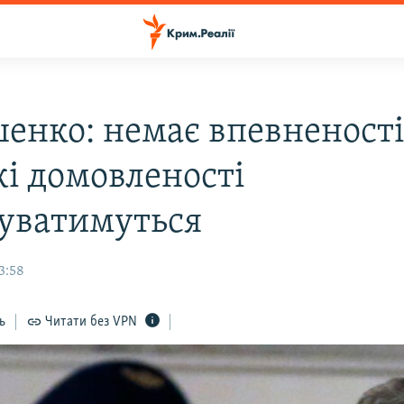
енко: немає впевненості
кі домовленості
уватимуться
3:58
ь
Читати без VPN