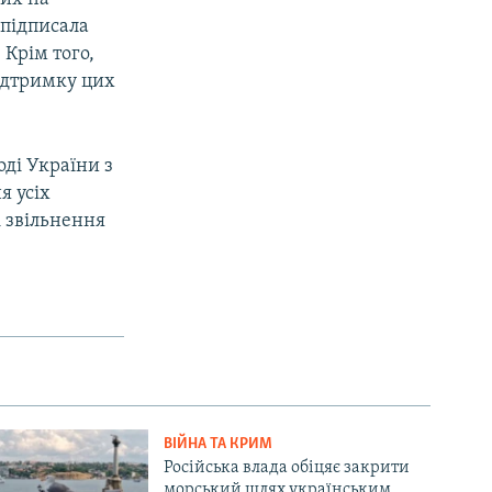
підписала
 Крім того,
підтримку цих
ді України з
я усіх
і звільнення
ВІЙНА ТА КРИМ
Російська влада обіцяє закрити
морський шлях українським