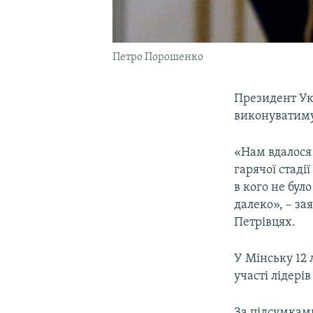
Петро Порошенко
Президент Ук
виконуватимут
«Нам вдалося 
гарячої стаді
в кого не бул
далеко», – за
Петрівцях.
У Мінську 12 
участі лідерів
За підсумкам