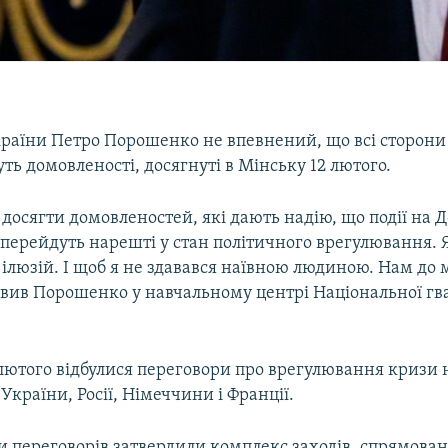
раїни Петро Порошенко не впевнений, що всі сторони
ь домовленості, досягнуті в Мінську 12 лютого.
досягти домовленостей, які дають надію, що події на Д
ї перейдуть нарешті у стан політичного врегулювання. Я
о ілюзій. І щоб я не здавався наївною людиною. Нам до
явив Порошенко у навчальному центрі Національної гва
лютого відбулися переговори про врегулювання кризи н
 України, Росії, Німеччини і Франції.
и переговорів затвердили комплекс заходів, спрямова