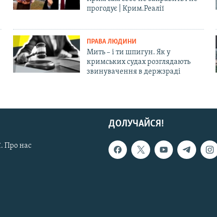
прогодує | Крим.Реалії
ПРАВА ЛЮДИНИ
Мить – і ти шпигун. Як у
кримських судах розглядають
звинувачення в держзраді
ДОЛУЧАЙСЯ!
. Про нас