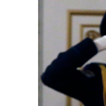
ВІДЕОУРОКИ «ELIFBE»
СВІДЧЕННЯ ОКУПАЦІЇ
УКРАЇНСЬКА ПРОБЛЕМА КРИМУ
ІНФОГРАФІКА