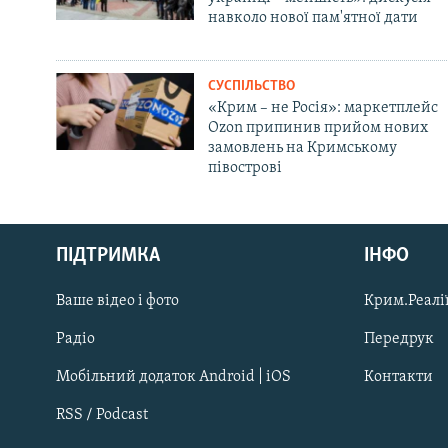
навколо нової пам'ятної дати
СУСПІЛЬСТВО
«Крим – не Росія»: маркетплейс
Ozon припинив прийом нових
замовлень на Кримському
півострові
Русский
ПІДТРИМКА
ІНФО
Qırımtatar
Ваше відео і фото
Крим.Реалії
ДОЛУЧАЙСЯ!
Радіо
Передрук
Мобільний додаток Android | iOS
Контакти
RSS / Podcast
Усі сайти RFE/RL