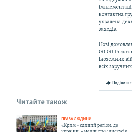
імплементаці
контактна гру
ухвалена декл
заходів.
Нові домовле
00:00 15 люто
іноземних вій
всіх заручник
Поділитис
Читайте також
ПРАВА ЛЮДИНИ
«Крим – єдиний регіон, де
українці – меншість»: дискусія