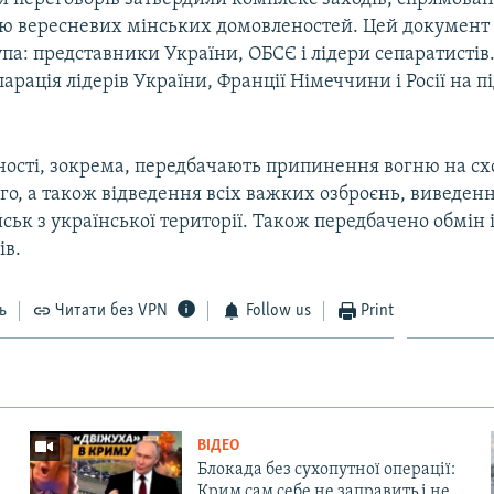
ю вересневих мінських домовленостей. Цей документ 
па: представники України, ОБСЄ і лідери сепаратистів.
арація лідерів України, Франції Німеччини і Росії на 
ності, зокрема, передбачають припинення вогню на схо
го, а також відведення всіх важких озброєнь, виведенн
ськ з української території. Також передбачено обмін 
ів.
ь
Читати без VPN
Follow us
Print
ВІДЕО
Блокада без сухопутної операції:
Крим сам себе не заправить і не