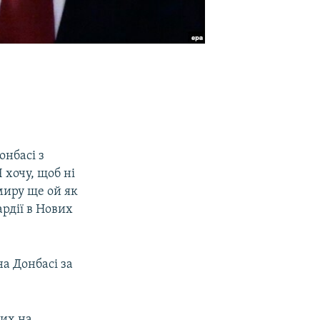
онбасі з
 хочу, щоб ні
 миру ще ой як
рдії в Нових
а Донбасі за
них на