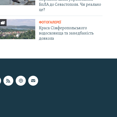
БпЛА до Севастополя. Чи реально
це?
ФОТОГАЛЕРЕЇ
Краса Сімферопольського
водосховища та занедбаність
довкола