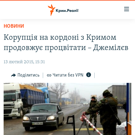
Доступність
посилання
Перейти
НОВИНИ
до
НОВИНИ
Корупція на кордоні з Кримом
основного
ВОДА.КРИМ
матеріалу
продовжує процвітати – Джемілєв
ВІДЕО ТА ФОТО
Перейти
до
13 лютий 2015, 15:31
ПОЛІТИКА
основної
БЛОГИ
Поділитись
Читати без VPN
навігації
Перейти
ПОГЛЯД
до
ІНТЕРВ'Ю
пошуку
ВСЕ ЗА ДЕНЬ
СПЕЦПРОЕКТИ
ЯК ОБІЙТИ БЛОКУВАННЯ
ДЕПОРТАЦІЯ