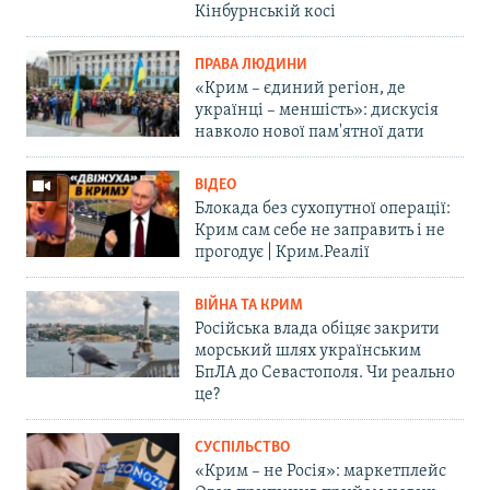
Кінбурнській косі
ПРАВА ЛЮДИНИ
«Крим – єдиний регіон, де
українці – меншість»: дискусія
навколо нової пам'ятної дати
ВІДЕО
Блокада без сухопутної операції:
Крим сам себе не заправить і не
прогодує | Крим.Реалії
ВІЙНА ТА КРИМ
Російська влада обіцяє закрити
морський шлях українським
БпЛА до Севастополя. Чи реально
це?
СУСПІЛЬСТВО
«Крим – не Росія»: маркетплейс