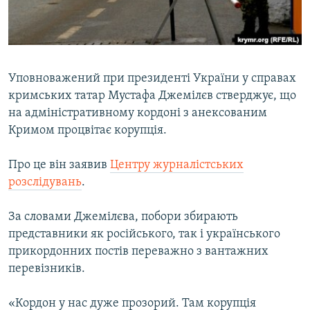
ВІДЕОУРОКИ «ELIFBE»
Русский
СВІДЧЕННЯ ОКУПАЦІЇ
Qırımtatar
УКРАЇНСЬКА ПРОБЛЕМА КРИМУ
Уповноважений при президенті України у справах
ДОЛУЧАЙСЯ!
ІНФОГРАФІКА
кримських татар Мустафа Джемілєв стверджує, що
на адміністративному кордоні з анексованим
Кримом процвітає корупція.
Усі сайти RFE/RL
Про це він заявив
Центру журналістських
розслідувань
.
За словами Джемілєва, побори збирають
представники як російського, так і українського
прикордонних постів переважно з вантажних
перевізників.
«Кордон у нас дуже прозорий. Там корупція