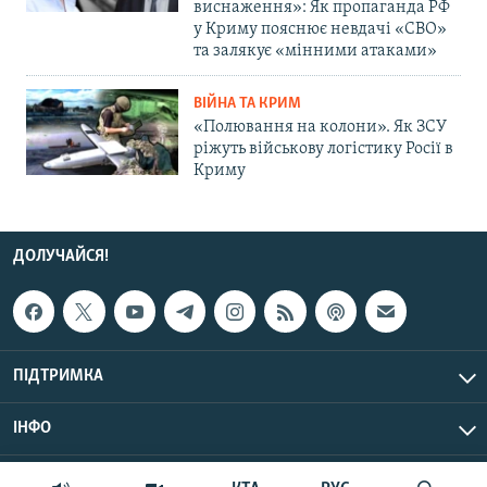
виснаження»: Як пропаганда РФ
у Криму пояснює невдачі «СВО»
та залякує «мінними атаками»
ВІЙНА ТА КРИМ
«Полювання на колони». Як ЗСУ
ріжуть військову логістику Росії в
Криму
ДОЛУЧАЙСЯ!
ПІДТРИМКА
ІНФО
© Крим.Реалії, 2026 | Усі права застережено.