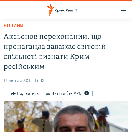
Доступність
посилання
Перейти
НОВИНИ
до
НОВИНИ
Аксьонов переконаний, що
основного
ВОДА.КРИМ
матеріалу
пропаганда заважає світовій
ВІДЕО ТА ФОТО
Перейти
спільноті визнати Крим
до
ПОЛІТИКА
російським
основної
БЛОГИ
навігації
13 лютий 2015, 19:43
Перейти
ПОГЛЯД
до
Поділитись
Читати без VPN
ІНТЕРВ'Ю
пошуку
ВСЕ ЗА ДЕНЬ
СПЕЦПРОЕКТИ
ЯК ОБІЙТИ БЛОКУВАННЯ
ДЕПОРТАЦІЯ