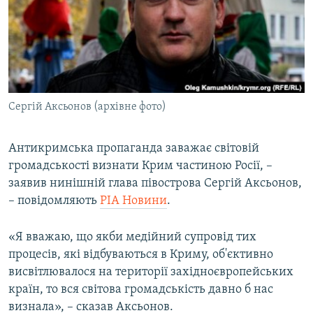
ВІДЕОУРОКИ «ELIFBE»
Русский
СВІДЧЕННЯ ОКУПАЦІЇ
Qırımtatar
УКРАЇНСЬКА ПРОБЛЕМА КРИМУ
ДОЛУЧАЙСЯ!
ІНФОГРАФІКА
Сергій Аксьонов (архівне фото)
Антикримська пропаганда заважає світовій
Усі сайти RFE/RL
громадськості визнати Крим частиною Росії, –
заявив нинішній глава півострова Сергій Аксьонов,
– повідомляють
РІА Новини
.
«Я вважаю, що якби медійний супровід тих
процесів, які відбуваються в Криму, об'єктивно
висвітлювалося на території західноєвропейських
країн, то вся світова громадськість давно б нас
визнала», – сказав Аксьонов.