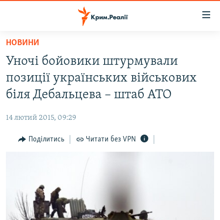
Доступність
посилання
Перейти
НОВИНИ
до
НОВИНИ
Уночі бойовики штурмували
основного
ВОДА.КРИМ
матеріалу
позиції українських військових
ВІДЕО ТА ФОТО
Перейти
біля Дебальцева – штаб АТО
до
ПОЛІТИКА
основної
14 лютий 2015, 09:29
БЛОГИ
навігації
Перейти
Поділитись
Читати без VPN
ПОГЛЯД
до
ІНТЕРВ'Ю
пошуку
ВСЕ ЗА ДЕНЬ
СПЕЦПРОЕКТИ
ЯК ОБІЙТИ БЛОКУВАННЯ
ДЕПОРТАЦІЯ