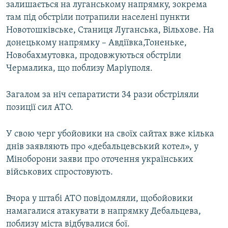
залишається на луганському напрямку, зокрема
там під обстріли потрапили населені пункти
Новотошківське, Станиця Луганська, Вільхове. На
донецькому напрямку – Авдіївка,Тоненьке,
Новобахмутовка, продовжуються обстріли
Чермалика, що поблизу Маріуполя.
Загалом за ніч сепаратисти 34 рази обстріляли
позиції сил АТО.
У свою черг убойовики на своїх сайтах вже кілька
днів заявляють про «дебальцевський котел», у
Міноборони заяви про оточення українських
військових спростовують.
Вчора у штабі АТО повідомляли, щобойовики
намагалися атакувати в напрямку Дебальцева,
поблизу міста відбувалися бої.