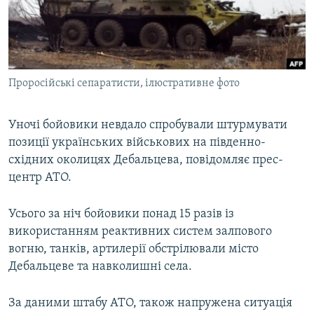
ВІДЕОУРОКИ «ELIFBE»
Русский
СВІДЧЕННЯ ОКУПАЦІЇ
Qırımtatar
УКРАЇНСЬКА ПРОБЛЕМА КРИМУ
Проросійські сепаратисти, ілюстративне фото
ДОЛУЧАЙСЯ!
ІНФОГРАФІКА
Уночі бойовики невдало спробували штурмувати
позиції українських військових на південно-
Усі сайти RFE/RL
східних околицях Дебальцева, повідомляє прес-
центр АТО.
Усього за ніч бойовики понад 15 разів із
використанням реактивних систем залпового
вогню, танків, артилерії обстрілювали місто
Дебальцеве та навколишні села.
За даними штабу АТО, також напружена ситуація