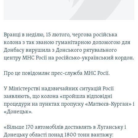
ВІДЕОУРОКИ «ELIFBE»
Русский
СВІДЧЕННЯ ОКУПАЦІЇ
Qırımtatar
УКРАЇНСЬКА ПРОБЛЕМА КРИМУ
Вранці в неділю, 15 лютого, чергова російська
ДОЛУЧАЙСЯ!
ІНФОГРАФІКА
колона з так званою гуманітарною допомогою для
Донбасу вирушила з Донського рятувального
центру МНС Росії на російсько-український кордон.
Усі сайти RFE/RL
Про це повідомляє прес-служба МНС Росії.
У Міністерстві надзвичайних ситуацій Росії
заявляють, що колона «пройшла відповідні
процедури на пунктах пропуску «Матвєєв-Курган» і
«Донецьк».
«Більше 170 автомобілів доставлять в Луганську і
Донецьку області понад 1800 тонн вантажу: