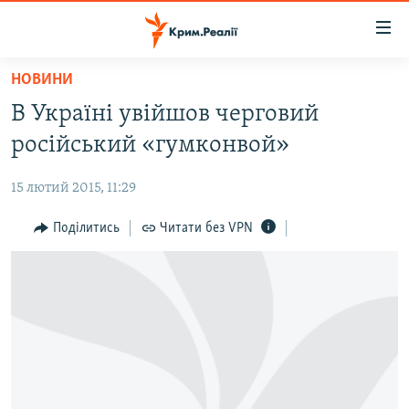
Доступність
посилання
Перейти
НОВИНИ
до
НОВИНИ
В Україні увійшов черговий
основного
ВОДА.КРИМ
матеріалу
російський «гумконвой»
ВІДЕО ТА ФОТО
Перейти
до
15 лютий 2015, 11:29
ПОЛІТИКА
основної
БЛОГИ
Поділитись
Читати без VPN
навігації
Перейти
ПОГЛЯД
до
ІНТЕРВ'Ю
пошуку
ВСЕ ЗА ДЕНЬ
СПЕЦПРОЕКТИ
ЯК ОБІЙТИ БЛОКУВАННЯ
ДЕПОРТАЦІЯ