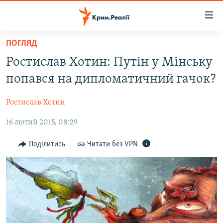
Доступність
посилання
Перейти
ПОГЛЯД
до
НОВИНИ
Ростислав Хотин: Путін у Мінську
основного
ВОДА.КРИМ
матеріалу
попався на дипломатичний гачок?
ВІДЕО ТА ФОТО
Перейти
до
Ростислав Хотин
ПОЛІТИКА
основної
16 лютий 2015, 08:29
БЛОГИ
навігації
Перейти
ПОГЛЯД
Поділитись
Читати без VPN
до
ІНТЕРВ'Ю
пошуку
ВСЕ ЗА ДЕНЬ
СПЕЦПРОЕКТИ
ЯК ОБІЙТИ БЛОКУВАННЯ
ДЕПОРТАЦІЯ