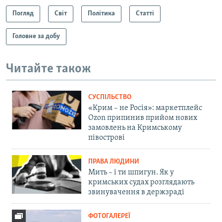
Погляд
Світ
Політика
Статті
Головне за добу
Читайте також
СУСПІЛЬСТВО
«Крим – не Росія»: маркетплейс
Ozon припинив прийом нових
замовлень на Кримському
півострові
ПРАВА ЛЮДИНИ
Мить – і ти шпигун. Як у
кримських судах розглядають
звинувачення в держзраді
ФОТОГАЛЕРЕЇ