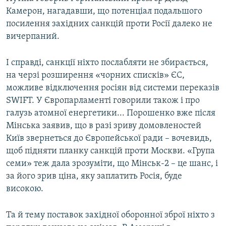
Камерон, нагадавши, що потенціал подальшого
посилення західних санкцій проти Росії далеко не
вичерпаний.
І справді, санкції ніхто послабляти не збирається,
на черзі розширення «чорних списків» ЄС,
можливе відключення росіян від системи переказів
SWIFT. У Європарламенті говорили також і про
галузь атомної енергетики... Порошенко вже після
Мінська заявив, що в разі зриву домовленостей
Київ звернеться до Європейської ради – вочевидь,
щоб підняти планку санкцій проти Москви. «Група
семи» теж дала зрозуміти, що Мінськ-2 – це шанс, і
за його зрив ціна, яку заплатить Росія, буде
високою.
Та й тему поставок західної оборонної зброї ніхто з