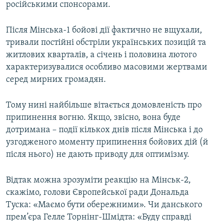
російськими спонсорами.
Після Мінська-1 бойові дії фактично не вщухали,
тривали постійні обстріли українських позицій та
житлових кварталів, а січень і половина лютого
характеризувалися особливо масовими жертвами
серед мирних громадян.
Тому нині найбільше вітається домовленість про
припинення вогню. Якщо, звісно, вона буде
дотримана – події кількох днів після Мінська і до
узгодженого моменту припинення бойових дій (й
після нього) не дають приводу для оптимізму.
Відтак можна зрозуміти реакцію на Мінськ-2,
скажімо, голови Європейської ради Дональда
Туска: «Маємо бути обережними». Чи данського
прем’єра Гелле Торнінг-Шмідта: «Буду справді