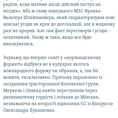
радіти, коли матиме місце дійсний поступ на
місцях». Або ж главу німецького МЗС Франка-
Вальтера Штайнмайєра, який охарактеризував нові
мінські угоди як крок до деескалації, але в жодному
разі не прорив. Але сам факт переговорів і угоди –
позитивний. Знову ж таки, якщо все буде
виконуватись.
Зауважу, що вперше саміт у «нормандському
форматі» відбувся не в кулуарах якогось
міжнародного форуму чи зібрання, а, так би
мовити, ексклюзивно. Причому паралельно із
засіданням тристоронньої Контактної групи.
Меркель і Олланд навіть переступили через
дипломатичну гордість і поїхали до Мінська,
незважаючи на непрості відносини ЄС із Білоруссю
Олександра Лукашенка.