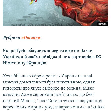
ВІДЕОУРОКИ «ELIFBE»
Русский
СВІДЧЕННЯ ОКУПАЦІЇ
Qırımtatar
УКРАЇНСЬКА ПРОБЛЕМА КРИМУ
ДОЛУЧАЙСЯ!
ІНФОГРАФІКА
Рубрика
«Погляд»
Якщо Путін обдурить знову, то вже не тільки
Усі сайти RFE/RL
Україну, а й своїх найвідданіших партнерів в ЄС –
Німеччину і Францію.
Хоча більшою мірою реакція Європи на нові
мінські домовленості була позитивною, однак
говорити про якусь ейфорію не можна. М’яко
кажучи. Адже європейці пам’ятають, що був і
перший Мінськ, і постійне та зухвале порушення
вересневих мирних угод сепаратистами та їхніми