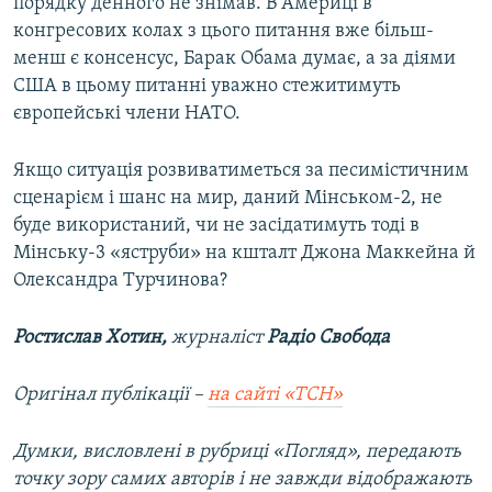
порядку денного не знімав. В Америці в
конгресових колах з цього питання вже більш-
менш є консенсус, Барак Обама думає, а за діями
США в цьому питанні уважно стежитимуть
європейські члени НАТО.
Якщо ситуація розвиватиметься за песимістичним
сценарієм і шанс на мир, даний Мінськом-2, не
буде використаний, чи не засідатимуть тоді в
Мінську-3 «яструби» на кшталт Джона Маккейна й
Олександра Турчинова?
Ростислав Хотин,
журналіст
Радіо Свобода
Оригінал публікації –
на сайті «ТСН»
Думки, висловлені в рубриці «Погляд», передають
точку зору самих авторів і не завжди відображають