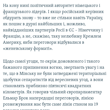
На кону нині політичний авторитет німецького і
французького лідерів. І якщо російський керівник
обдурить знову – то вже не стільки навіть Україну,
як пошиє в дурні найбільших і, можливо,
найвідданіших партнерів Росії в ЄС – Німеччину і
Францію, а не, скажімо, таку нелюбиму Кремлем
Америку, якби переговори відбувалися в
«женевському форматі».
Щодо самої угоди, то окрім домовленого і такого
бажаного припинення вогню, звертають увагу і на
те, що в Мінську не були затверджені територіальні
здобутки сепаратистів від вересневих угод, а вони
становлять приблизно півтисячі квадратних
кілометрів. Як говорив чільний європарламентар
Ельмар Брок напередодні переговорів, лінією
розмежування має бути саме лінія станом на 19