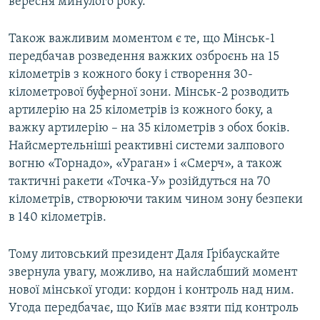
вересня минулого року.
Також важливим моментом є те, що Мінськ-1
передбачав розведення важких озброєнь на 15
кілометрів з кожного боку і створення 30-
кілометрової буферної зони. Мінськ-2 розводить
артилерію на 25 кілометрів із кожного боку, а
важку артилерію – на 35 кілометрів з обох боків.
Найсмертельніші реактивні системи залпового
вогню «Торнадо», «Ураган» і «Смерч», а також
тактичні ракети «Точка-У» розійдуться на 70
кілометрів, створюючи таким чином зону безпеки
в 140 кілометрів.
Тому литовський президент Даля Ґрібаускайте
звернула увагу, можливо, на найслабший момент
нової мінської угоди: кордон і контроль над ним.
Угода передбачає, що Київ має взяти під контроль