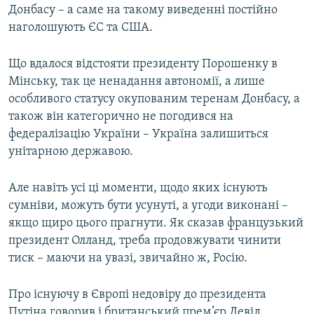
Донбасу – а саме на такому виведенні постійно
наголошують ЄС та США.
Що вдалося відстояти президенту Порошенку в
Мінську, так це ненадання автономії, а лише
особливого статусу окупованим теренам Донбасу, а
також він категорично не погодився на
федералізацію України – Україна залишиться
унітарною державою.
Але навіть усі ці моменти, щодо яких існують
сумніви, можуть бути усунуті, а угоди виконані –
якщо щиро цього прагнути. Як сказав французький
президент Олланд, треба продовжувати чинити
тиск – маючи на увазі, звичайно ж, Росію.
Про існуючу в Європі недовіру до президента
Путіна говорив і британський прем’єр Девід