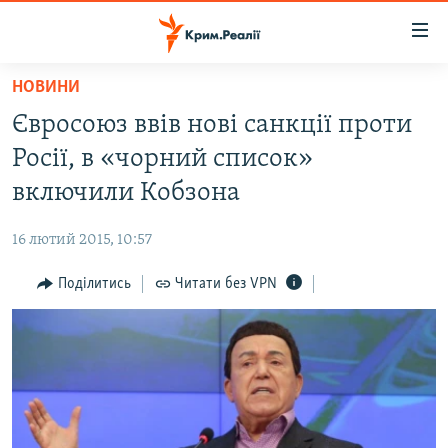
Доступність
посилання
Перейти
НОВИНИ
до
НОВИНИ
Євросоюз ввів нові санкції проти
основного
ВОДА.КРИМ
матеріалу
Росії, в «чорний список»
ВІДЕО ТА ФОТО
Перейти
включили Кобзона
до
ПОЛІТИКА
основної
16 лютий 2015, 10:57
БЛОГИ
навігації
Перейти
Поділитись
Читати без VPN
ПОГЛЯД
до
ІНТЕРВ'Ю
пошуку
ВСЕ ЗА ДЕНЬ
СПЕЦПРОЕКТИ
ЯК ОБІЙТИ БЛОКУВАННЯ
ДЕПОРТАЦІЯ