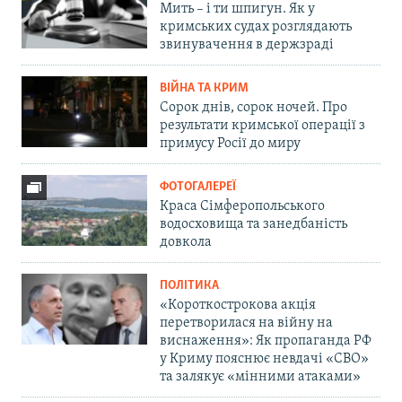
Мить – і ти шпигун. Як у
кримських судах розглядають
звинувачення в держзраді
ВІЙНА ТА КРИМ
Сорок днів, сорок ночей. Про
результати кримської операції з
примусу Росії до миру
ФОТОГАЛЕРЕЇ
Краса Сімферопольського
водосховища та занедбаність
довкола
ПОЛІТИКА
«Короткострокова акція
перетворилася на війну на
виснаження»: Як пропаганда РФ
у Криму пояснює невдачі «СВО»
та залякує «мінними атаками»