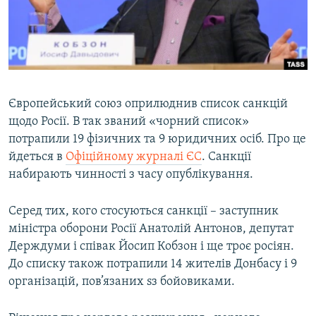
ВІДЕОУРОКИ «ELIFBE»
Русский
СВІДЧЕННЯ ОКУПАЦІЇ
Qırımtatar
УКРАЇНСЬКА ПРОБЛЕМА КРИМУ
ДОЛУЧАЙСЯ!
ІНФОГРАФІКА
Європейський союз оприлюднив список санкцій
щодо Росії. В так званий «чорний список»
потрапили 19 фізичних та 9 юридичних осіб. Про це
Усі сайти RFE/RL
йдеться в
Офіційному журналі ЄС
. Санкції
набирають чинності з часу опублікування.
Серед тих, кого стосуються санкції – заступник
міністра оборони Росії Анатолій Антонов, депутат
Держдуми і співак Йосип Кобзон і ще троє росіян.
До списку також потрапили 14 жителів Донбасу і 9
організацій, пов’язаних sз бойовиками.