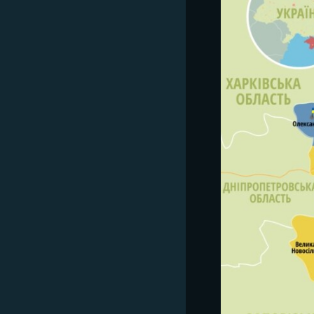
ВІДЕОУРОКИ «ELIFBE»
СВІДЧЕННЯ ОКУПАЦІЇ
УКРАЇНСЬКА ПРОБЛЕМА КРИМУ
ІНФОГРАФІКА