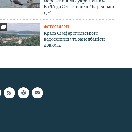
морський шлях українським
БпЛА до Севастополя. Чи реально
це?
ФОТОГАЛЕРЕЇ
Краса Сімферопольського
водосховища та занедбаність
довкола