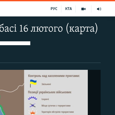
РУС
КТА
басі 16 лютого (карта)
Інфографіка Інформаційно-аналітичного центру Ради національної безпеки і оборони України. Ситуація на 16 лютого. Хронологію розвитку ситуації в зоні бойових дій з 5 листопада 2014 дивіться