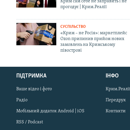
Крим сам себе не заправить і не
прогодує | Крим.Реалії
СУСПІЛЬСТВО
«Крим – не Росія»: маркетплейс
Ozon припинив прийом нових
замовлень на Кримському
півострові
Русский
ПІДТРИМКА
ІНФО
Qırımtatar
Ваше відео і фото
Крим.Реалії
ДОЛУЧАЙСЯ!
Радіо
Передрук
Мобільний додаток Android | iOS
Контакти
RSS / Podcast