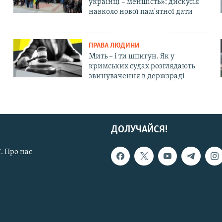
українці – меншість»: дискусія
навколо нової пам'ятної дати
ПРАВА ЛЮДИНИ
Мить – і ти шпигун. Як у
кримських судах розглядають
звинувачення в держзраді
ДОЛУЧАЙСЯ!
. Про нас