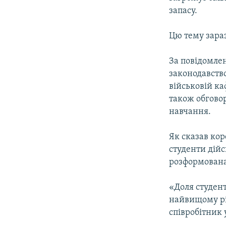
ВІДЕОУРОКИ «ELIFBE»
запасу.
СВІДЧЕННЯ ОКУПАЦІЇ
Цю тему зара
УКРАЇНСЬКА ПРОБЛЕМА КРИМУ
ІНФОГРАФІКА
За повідомлен
законодавств
військовій ка
також обгово
навчання.
Як сказав ко
студенти дійс
розформована
«Доля студент
найвищому рі
співробітник