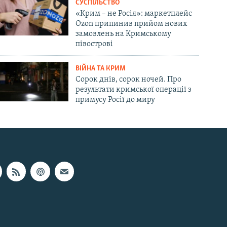
СУСПІЛЬСТВО
«Крим – не Росія»: маркетплейс
Ozon припинив прийом нових
замовлень на Кримському
півострові
ВІЙНА ТА КРИМ
Сорок днів, сорок ночей. Про
результати кримської операції з
примусу Росії до миру