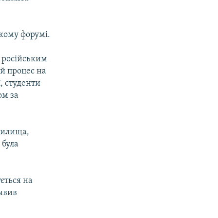
кому форумі.
з російським
й процес на
, студенти
ом за
чилища,
 була
ється на
аявив