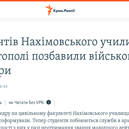
нтів Нахімовського учил
тополі позбавили військо
ри
4:44
ь
Читати без VPN
федру на цивільному факультеті Нахімовського училища
озформували. Тепер студенти побоюються служби в арм
ьшості з них у разі неотримання звання молодшого лей