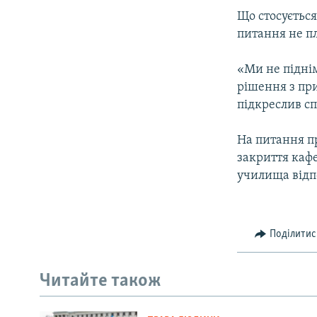
Що стосується
питання не пл
«Ми не підні
рішення з при
підкреслив с
На питання пр
закриття кафе
училища відп
Поділитис
Читайте також