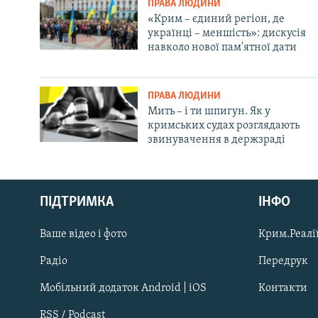
ПРАВА ЛЮДИНИ
«Крим – єдиний регіон, де
українці – меншість»: дискусія
навколо нової пам'ятної дати
ПРАВА ЛЮДИНИ
Мить – і ти шпигун. Як у
кримських судах розглядають
звинувачення в держзраді
Русский
Qırımtatar
ПІДТРИМКА
ІНФО
Ваше відео і фото
Крим.Реалії
ДОЛУЧАЙСЯ!
Радіо
Передрук
Мобільний додаток Android | iOS
Контакти
RSS / Podcast