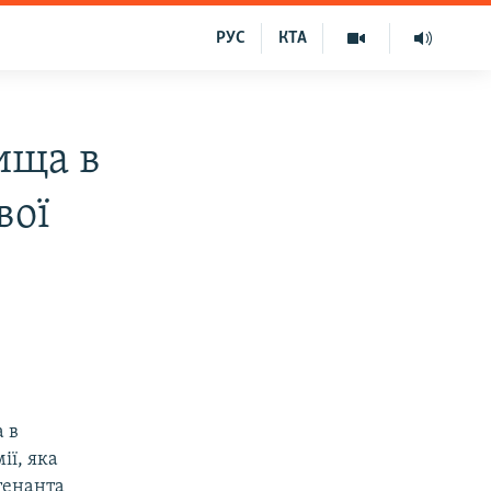
РУС
КТА
ища в
вої
 в
ії, яка
тенанта