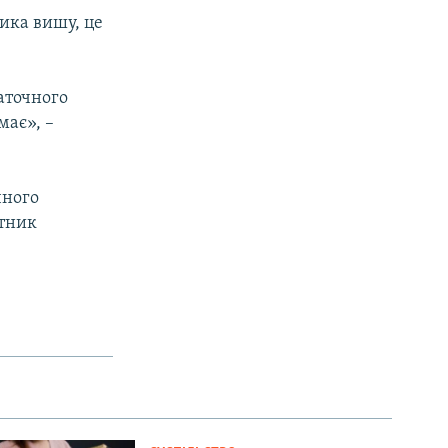
ика вишу, це
аточного
має», –
чного
ітник