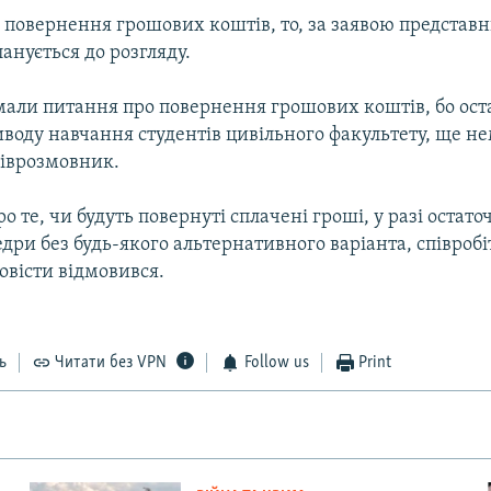
 повернення грошових коштів, то, за заявою представн
анується до розгляду.
мали питання про повернення грошових коштів, бо ост
воду навчання студентів цивільного факультету, ще не
піврозмовник.
о те, чи будуть повернуті сплачені гроші, у разі остато
дри без будь-якого альтернативного варіанта, співроб
овісти відмовився.
ь
Читати без VPN
Follow us
Print