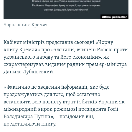
ВІДЕОУРОКИ «ELIFBE»
Русский
СВІДЧЕННЯ ОКУПАЦІЇ
Qırımtatar
Чорна книга Кремля
УКРАЇНСЬКА ПРОБЛЕМА КРИМУ
ДОЛУЧАЙСЯ!
ІНФОГРАФІКА
Кабінет міністрів представив сьогодні «Чорну
книгу Кремля» про «злочини, вчинені Росією проти
українського народу та його економіки», як
Усі сайти RFE/RL
схарактеризував видання радник прем’єр-міністра
Данило Лубківський.
«Фактично це зведення інформації, яке буде
продовжуватись для того, щоб остаточно
встановити всю повноту втрат і збитків України як
міжнародний вирок режимові президента Росії
Володимира Путіна», – повідомив він,
представляючи книгу.