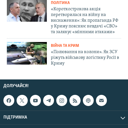
ПОЛІТИКА
«Короткострокова акція
перетворилася на війну на
виснаження»: Як пропаганда РФ
у Криму пояснює невдачі «СВО»
та залякує «мінними атаками»
ВІЙНА ТА КРИМ
«Полювання на колони». Як ЗСУ
ріжуть військову логістику Росії в
Криму
ДОЛУЧАЙСЯ!
ПІДТРИМКА