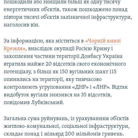
пошкодили або знищили більш як одну тисячу
енергетичних об’єктів, також пошкоджено понад
півтори тисячі об’єктів залізничної інфраструктури,
наголосив він.
За інформацією, яка міститься в
«Чорній книзі
Кремля»
, внаслідок окупації Росією Криму і
захоплення частини території Донбасу Україна
втратила майже 20 відсотків свого економічного
потенціалу, з більш як 150 вугільних шахт 115
опинились на території, яку тимчасово
контролюють угруповання «ДНР» і «ЛНР». Відтак
видобуток вугілля знизився на 35 відсотків,
повідомив Лубківський.
Загальна сума руйнувань, із урахуванням об’єктів
житлово-комунальної, соціальної інфраструктури,
складає понад 1 мільярд 200 мільйонів гривень.