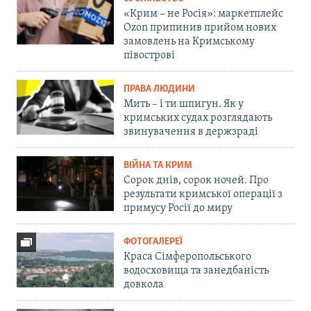
«Крим – не Росія»: маркетплейс
Ozon припинив прийом нових
замовлень на Кримському
півострові
ПРАВА ЛЮДИНИ
Мить – і ти шпигун. Як у
кримських судах розглядають
звинувачення в держзраді
ВІЙНА ТА КРИМ
Сорок днів, сорок ночей. Про
результати кримської операції з
примусу Росії до миру
ФОТОГАЛЕРЕЇ
Краса Сімферопольського
водосховища та занедбаність
довкола