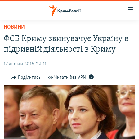
Доступність
посилання
Перейти
НОВИНИ
до
НОВИНИ
ФСБ Криму звинувачує Україну в
основного
ВОДА.КРИМ
матеріалу
підривній діяльності в Криму
ВІДЕО ТА ФОТО
Перейти
до
17 лютий 2015, 22:41
ПОЛІТИКА
основної
БЛОГИ
Поділитись
Читати без VPN
навігації
Перейти
ПОГЛЯД
до
ІНТЕРВ'Ю
пошуку
ВСЕ ЗА ДЕНЬ
СПЕЦПРОЕКТИ
ЯК ОБІЙТИ БЛОКУВАННЯ
ДЕПОРТАЦІЯ