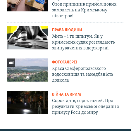
Ozon припинив прийом нових
замовлень на Кримському
півострові
ПРАВА ЛЮДИНИ
Мить – і ти шпигун. Як у
кримських судах розглядають
звинувачення в держзраді
ФОТОГАЛЕРЕЇ
Краса Сімферопольського
водосховища та занедбаність
довкола
ВІЙНА ТА КРИМ
Сорок днів, сорок ночей. Про
результати кримської операції з
примусу Росії до миру