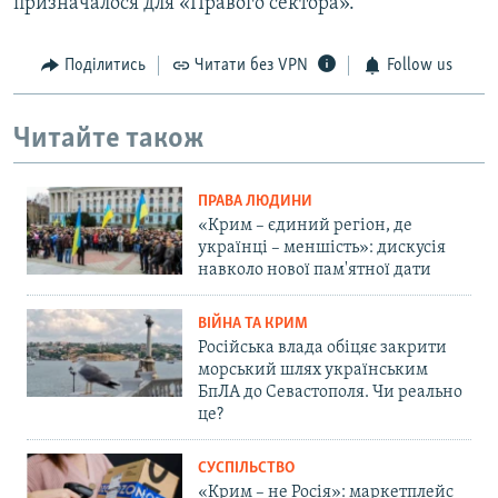
призначалося для «Правого сектора».
Поділитись
Читати без VPN
Follow us
Читайте також
ПРАВА ЛЮДИНИ
«Крим – єдиний регіон, де
українці – меншість»: дискусія
навколо нової пам'ятної дати
ВІЙНА ТА КРИМ
Російська влада обіцяє закрити
морський шлях українським
БпЛА до Севастополя. Чи реально
це?
СУСПІЛЬСТВО
«Крим – не Росія»: маркетплейс