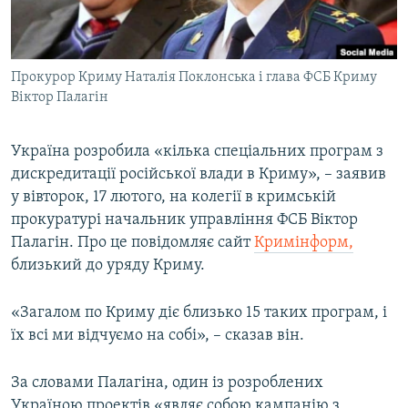
ВІДЕОУРОКИ «ELIFBE»
Русский
СВІДЧЕННЯ ОКУПАЦІЇ
Qırımtatar
Прокурор Криму Наталія Поклонська і глава ФСБ Криму
УКРАЇНСЬКА ПРОБЛЕМА КРИМУ
Віктор Палагін
ДОЛУЧАЙСЯ!
ІНФОГРАФІКА
Україна розробила «кілька спеціальних програм з
дискредитації російської влади в Криму», – заявив
у вівторок, 17 лютого, на колегії в кримській
Усі сайти RFE/RL
прокуратурі начальник управління ФСБ Віктор
Палагін. Про це повідомляє сайт
Кримінформ,
близький до уряду Криму.
«Загалом по Криму діє близько 15 таких програм, і
їх всі ми відчуємо на собі», – сказав він.
За словами Палагіна, один із розроблених
Україною проектів «являє собою кампанію з