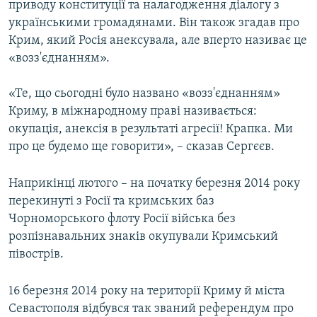
приводу конституції та налагодження діалогу з
ВІДЕОУРОКИ «ELIFBE»
українськими громадянами. Він також згадав про
Русский
СВІДЧЕННЯ ОКУПАЦІЇ
Крим, який Росія анексувала, але вперто називає це
Qırımtatar
«возз'єднанням».
УКРАЇНСЬКА ПРОБЛЕМА КРИМУ
ДОЛУЧАЙСЯ!
ІНФОГРАФІКА
«Те, що сьогодні було названо «возз'єднанням»
Криму, в міжнародному праві називається:
окупація, анексія в результаті агресії! Крапка. Ми
про це будемо ще говорити», – сказав Сергєєв.
Усі сайти RFE/RL
Наприкінці лютого – на початку березня 2014 року
перекинуті з Росії та кримських баз
Чорноморського флоту Росії війська без
розпізнавальних знаків окупували Кримський
півострів.
16 березня 2014 року на території Криму й міста
Севастополя відбувся так званий референдум про