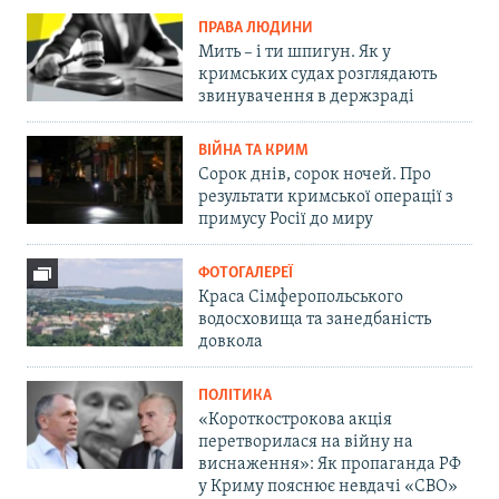
ПРАВА ЛЮДИНИ
Мить – і ти шпигун. Як у
кримських судах розглядають
звинувачення в держзраді
ВІЙНА ТА КРИМ
Сорок днів, сорок ночей. Про
результати кримської операції з
примусу Росії до миру
ФОТОГАЛЕРЕЇ
Краса Сімферопольського
водосховища та занедбаність
довкола
ПОЛІТИКА
«Короткострокова акція
перетворилася на війну на
виснаження»: Як пропаганда РФ
у Криму пояснює невдачі «СВО»