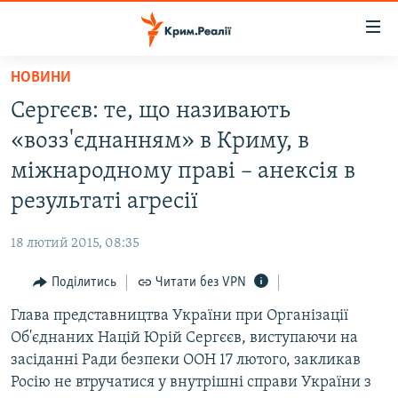
Доступність
посилання
Перейти
НОВИНИ
до
НОВИНИ
Сергєєв: те, що називають
основного
ВОДА.КРИМ
матеріалу
«возз'єднанням» в Криму, в
ВІДЕО ТА ФОТО
Перейти
міжнародному праві – анексія в
до
ПОЛІТИКА
результаті агресії
основної
БЛОГИ
навігації
18 лютий 2015, 08:35
Перейти
ПОГЛЯД
до
Поділитись
Читати без VPN
ІНТЕРВ'Ю
пошуку
Глава представництва України при Організації
ВСЕ ЗА ДЕНЬ
Об'єднаних Націй Юрій Сергєєв, виступаючи на
СПЕЦПРОЕКТИ
засіданні Ради безпеки ООН 17 лютого, закликав
Росію не втручатися у внутрішні справи України з
ЯК ОБІЙТИ БЛОКУВАННЯ
ДЕПОРТАЦІЯ