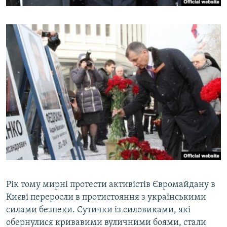
Рік тому мирні протести активістів Євромайдану в
Києві переросли в протистояння з українськими
силами безпеки. Сутички із силовиками, які
обернулися кривавими вуличними боями, стали