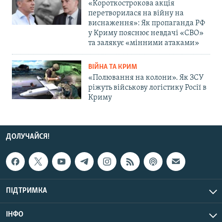
«Короткострокова акція
перетворилася на війну на
виснаження»: Як пропаганда РФ
у Криму пояснює невдачі «СВО»
та залякує «мінними атаками»
ВІЙНА ТА КРИМ
«Полювання на колони». Як ЗСУ
ріжуть військову логістику Росії в
Криму
ДОЛУЧАЙСЯ!
ПІДТРИМКА
ІНФО