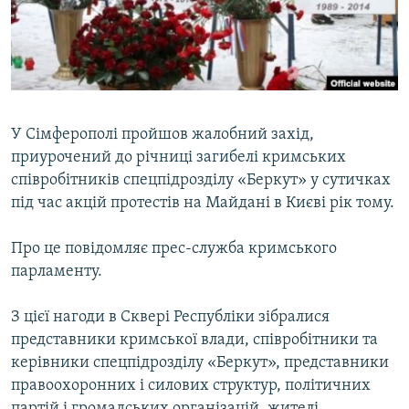
ВІДЕОУРОКИ «ELIFBE»
Русский
СВІДЧЕННЯ ОКУПАЦІЇ
Qırımtatar
УКРАЇНСЬКА ПРОБЛЕМА КРИМУ
ДОЛУЧАЙСЯ!
ІНФОГРАФІКА
У Сімферополі пройшов жалобний захід,
приурочений до річниці загибелі кримських
співробітників спецпідрозділу «Беркут» у сутичках
Усі сайти RFE/RL
під час акцій протестів на Майдані в Києві рік тому.
Про це повідомляє прес-служба кримського
парламенту.
З цієї нагоди в Сквері Республіки зібралися
представники кримської влади, співробітники та
керівники спецпідрозділу «Беркут», представники
правоохоронних і силових структур, політичних
партій і громадських організацій, жителі