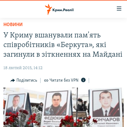
Доступність
посилання
Перейти
НОВИНИ
до
НОВИНИ
У Криму вшанували пам'ять
основного
ВОДА.КРИМ
матеріалу
співробітників «Беркута», які
ВІДЕО ТА ФОТО
Перейти
загинули в зіткненнях на Майдані
до
ПОЛІТИКА
основної
18 лютий 2015, 14:12
БЛОГИ
навігації
Перейти
Поділитись
Читати без VPN
ПОГЛЯД
до
ІНТЕРВ'Ю
пошуку
ВСЕ ЗА ДЕНЬ
СПЕЦПРОЕКТИ
ЯК ОБІЙТИ БЛОКУВАННЯ
ДЕПОРТАЦІЯ