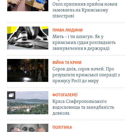
Ozon припинив прийом нових
замовлень на Кримському
півострові
ПРАВА ЛЮДИНИ
Мить – і ти шпигун. Як у
кримських судах розглядають
звинувачення в держзраді
ВІЙНА ТА КРИМ
Сорок днів, сорок ночей. Про
результати кримської операції з
примусу Росії до миру
ФОТОГАЛЕРЕЇ
Краса Сімферопольського
водосховища та занедбаність
довкола
ПОЛІТИКА