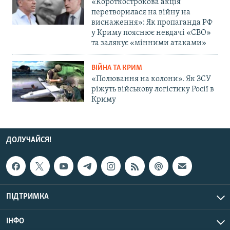
«Короткострокова акція
перетворилася на війну на
виснаження»: Як пропаганда РФ
у Криму пояснює невдачі «СВО»
та залякує «мінними атаками»
ВІЙНА ТА КРИМ
«Полювання на колони». Як ЗСУ
ріжуть військову логістику Росії в
Криму
ДОЛУЧАЙСЯ!
ПІДТРИМКА
ІНФО