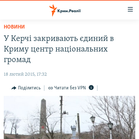
Доступність
посилання
Перейти
НОВИНИ
до
НОВИНИ
У Керчі закривають єдиний в
основного
ВОДА.КРИМ
матеріалу
Криму центр національних
ВІДЕО ТА ФОТО
Перейти
громад
до
ПОЛІТИКА
основної
18 лютий 2015, 17:32
БЛОГИ
навігації
Перейти
Поділитись
Читати без VPN
ПОГЛЯД
до
ІНТЕРВ'Ю
пошуку
ВСЕ ЗА ДЕНЬ
СПЕЦПРОЕКТИ
ЯК ОБІЙТИ БЛОКУВАННЯ
ДЕПОРТАЦІЯ