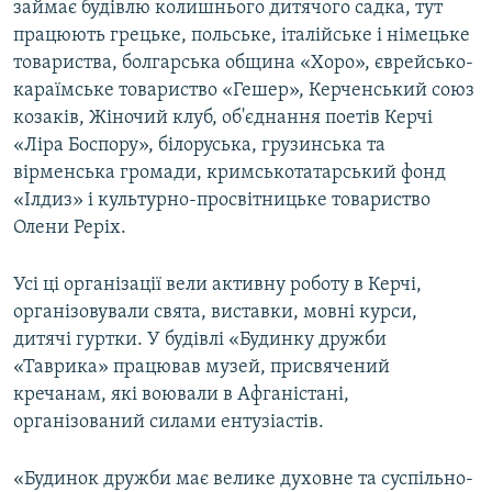
займає будівлю колишнього дитячого садка, тут
працюють грецьке, польське, італійське і німецьке
товариства, болгарська община «Хоро», єврейсько-
караїмське товариство «Гешер», Керченський союз
козаків, Жіночий клуб, об'єднання поетів Керчі
«Ліра Боспору», білоруська, грузинська та
вірменська громади, кримськотатарський фонд
«Ілдиз» і культурно-просвітницьке товариство
Олени Реріх.
Усі ці організації вели активну роботу в Керчі,
організовували свята, виставки, мовні курси,
дитячі гуртки. У будівлі «Будинку дружби
«Таврика» працював музей, присвячений
кречанам, які воювали в Афганістані,
організований силами ентузіастів.
«Будинок дружби має велике духовне та суспільно-