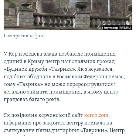
ВІДЕОУРОКИ «ELIFBE»
Русский
СВІДЧЕННЯ ОКУПАЦІЇ
Qırımtatar
УКРАЇНСЬКА ПРОБЛЕМА КРИМУ
Ілюстративне фото
ДОЛУЧАЙСЯ!
ІНФОГРАФІКА
У Керчі місцева влада позбавляє приміщення
єдиний в Криму центр національних громад
Усі сайти RFE/RL
«Будинок дружби «Таврика». Як з'ясувалося,
подібних об'єднань в Російській Федерації немає,
тому «Таврика» не може перереєструватися і
легально займати приміщення, в якому центр
працював багато років.
Як повідомив керченський сайт
kerch.com
,
інформація про закриття центру припала на
святкування п'ятнадцятиріччя «Таврики». Центр