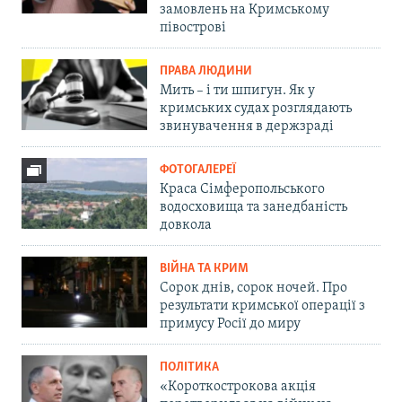
замовлень на Кримському
півострові
ПРАВА ЛЮДИНИ
Мить – і ти шпигун. Як у
кримських судах розглядають
звинувачення в держзраді
ФОТОГАЛЕРЕЇ
Краса Сімферопольського
водосховища та занедбаність
довкола
ВІЙНА ТА КРИМ
Сорок днів, сорок ночей. Про
результати кримської операції з
примусу Росії до миру
ПОЛІТИКА
«Короткострокова акція