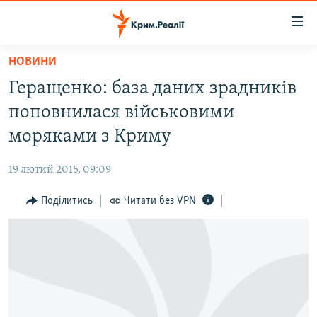
Доступність
посилання
Перейти
НОВИНИ
до
НОВИНИ
Геращенко: база даних зрадників
основного
ВОДА.КРИМ
матеріалу
поповнилася військовими
ВІДЕО ТА ФОТО
Перейти
моряками з Криму
до
ПОЛІТИКА
основної
19 лютий 2015, 09:09
БЛОГИ
навігації
Перейти
Поділитись
Читати без VPN
ПОГЛЯД
до
ІНТЕРВ'Ю
пошуку
ВСЕ ЗА ДЕНЬ
СПЕЦПРОЕКТИ
ЯК ОБІЙТИ БЛОКУВАННЯ
ДЕПОРТАЦІЯ