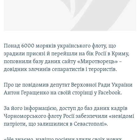
ВІДЕОУРОКИ «ELIFBE»
Русский
СВІДЧЕННЯ ОКУПАЦІЇ
Qırımtatar
УКРАЇНСЬКА ПРОБЛЕМА КРИМУ
ДОЛУЧАЙСЯ!
ІНФОГРАФІКА
Понад 6000 моряків українського флоту, що
зрадили присязі й перейшли на бік Росії в Криму,
поповнили базу даних сайту «Миротворець» –
Усі сайти RFE/RL
довідник злочинів сепаратистів і терористів.
Про це повідомив депутат Верховної Ради України
Антон Геращенко на своїй сторінці у Facebook.
За його інформацією, доступ до баз даних кадрів
Чорноморського флоту Росії забезпечили «невідомі
патріоти, що залишилися в Севастополі».
«Не знаємо, навіщо росіяни злили своїх нових