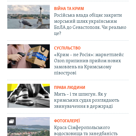
ВІЙНА ТА КРИМ
Російська влада обіцяє закрити
морський шлях українським
БпЛА до Севастополя. Чи реально
це?
СУСПІЛЬСТВО
«Крим – не Росія»: маркетплейс
Ozon припинив прийом нових
замовлень на Кримському
півострові
ПРАВА ЛЮДИНИ
Мить – і ти шпигун. Як у
кримських судах розглядають
звинувачення в держзраді
ФОТОГАЛЕРЕЇ
Краса Сімферопольського
водосховища та занедбаність