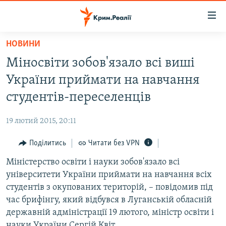
Доступність
посилання
Перейти
НОВИНИ
до
НОВИНИ
Міносвіти зобов'язало всі виші
основного
ВОДА.КРИМ
матеріалу
України приймати на навчання
ВІДЕО ТА ФОТО
Перейти
студентів-переселенців
до
ПОЛІТИКА
основної
19 лютий 2015, 20:11
БЛОГИ
навігації
Перейти
Поділитись
Читати без VPN
ПОГЛЯД
до
Міністерство освіти і науки зобов'язало всі
ІНТЕРВ'Ю
пошуку
університети України приймати на навчання всіх
ВСЕ ЗА ДЕНЬ
студентів з окупованих територій, – повідомив під
СПЕЦПРОЕКТИ
час брифінгу, який відбувся в Луганській обласній
державній адміністрації 19 лютого, міністр освіти і
ЯК ОБІЙТИ БЛОКУВАННЯ
ДЕПОРТАЦІЯ
науки України Сергій Квіт.