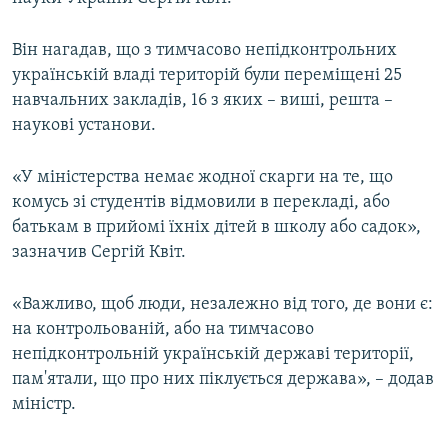
ВІДЕОУРОКИ «ELIFBE»
Русский
Він нагадав, що з тимчасово непідконтрольних
СВІДЧЕННЯ ОКУПАЦІЇ
Qırımtatar
українській владі територій були переміщені 25
УКРАЇНСЬКА ПРОБЛЕМА КРИМУ
навчальних закладів, 16 з яких – виші, решта –
наукові установи.
ДОЛУЧАЙСЯ!
ІНФОГРАФІКА
«У міністерства немає жодної скарги на те, що
комусь зі студентів відмовили в перекладі, або
Усі сайти RFE/RL
батькам в прийомі їхніх дітей в школу або садок»,
зазначив Сергій Квіт.
«Важливо, щоб люди, незалежно від того, де вони є:
на контрольованій, або на тимчасово
непідконтрольній українській державі території,
пам'ятали, що про них піклується держава», – додав
міністр.