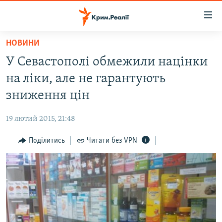
Доступність
посилання
Перейти
НОВИНИ
до
НОВИНИ
У Севастополі обмежили націнки
основного
ВОДА.КРИМ
матеріалу
на ліки, але не гарантують
ВІДЕО ТА ФОТО
Перейти
зниження цін
до
ПОЛІТИКА
основної
19 лютий 2015, 21:48
БЛОГИ
навігації
Перейти
Поділитись
Читати без VPN
ПОГЛЯД
до
ІНТЕРВ'Ю
пошуку
ВСЕ ЗА ДЕНЬ
СПЕЦПРОЕКТИ
ЯК ОБІЙТИ БЛОКУВАННЯ
ДЕПОРТАЦІЯ