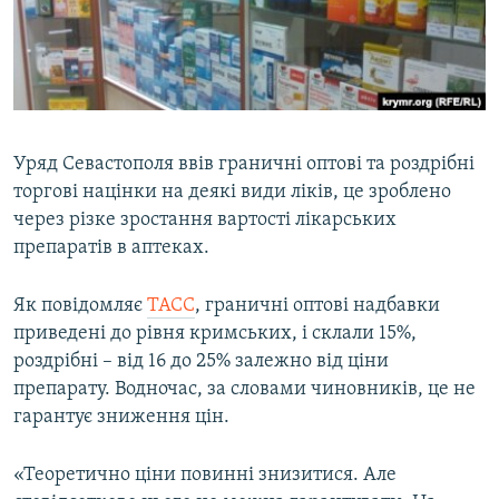
ВІДЕОУРОКИ «ELIFBE»
Русский
СВІДЧЕННЯ ОКУПАЦІЇ
Qırımtatar
УКРАЇНСЬКА ПРОБЛЕМА КРИМУ
ДОЛУЧАЙСЯ!
ІНФОГРАФІКА
Уряд Севастополя ввів граничні оптові та роздрібні
торгові націнки на деякі види ліків, це зроблено
через різке зростання вартості лікарських
Усі сайти RFE/RL
препаратів в аптеках.
Як повідомляє
ТАСС
, граничні оптові надбавки
приведені до рівня кримських, і склали 15%,
роздрібні – від 16 до 25% залежно від ціни
препарату. Водночас, за словами чиновників, це не
гарантує зниження цін.
«Теоретично ціни повинні знизитися. Але