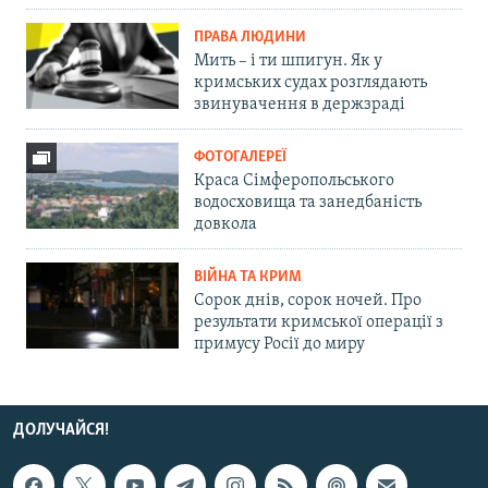
ПРАВА ЛЮДИНИ
Мить – і ти шпигун. Як у
кримських судах розглядають
звинувачення в держзраді
ФОТОГАЛЕРЕЇ
Краса Сімферопольського
водосховища та занедбаність
довкола
ВІЙНА ТА КРИМ
Сорок днів, сорок ночей. Про
результати кримської операції з
примусу Росії до миру
ДОЛУЧАЙСЯ!