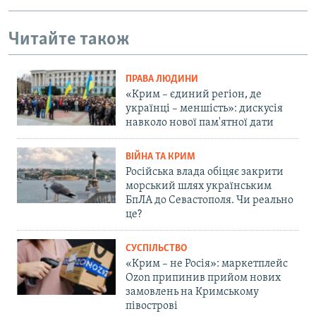
Читайте також
ПРАВА ЛЮДИНИ
«Крим – єдиний регіон, де
українці – меншість»: дискусія
навколо нової пам'ятної дати
ВІЙНА ТА КРИМ
Російська влада обіцяє закрити
морський шлях українським
БпЛА до Севастополя. Чи реально
це?
СУСПІЛЬСТВО
«Крим – не Росія»: маркетплейс
Ozon припинив прийом нових
замовлень на Кримському
півострові