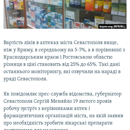
ВІДЕОУРОКИ «ELIFBE»
Русский
СВІДЧЕННЯ ОКУПАЦІЇ
Qırımtatar
УКРАЇНСЬКА ПРОБЛЕМА КРИМУ
ДОЛУЧАЙСЯ!
ІНФОГРАФІКА
Вартість ліків в аптеках міста Севастополя вище,
ніж у Криму, в середньому на 5-7%, а в порівнянні з
Краснодарським краєм і Ростовською областю
Усі сайти RFE/RL
різниця в ціні становить від 25% до 65%. Такі дані
останнього моніторингу, які озвучили на нараді в
уряді Севастополя.
Як повідомляє прес-служба відомства, губернатор
Севастополя Сергій Меняйло 19 лютого провів
робочу зустріч з керівниками аптек і
фармацевтичних організацій міста, на якій заявив
про необхідність зробити лікарські препарати