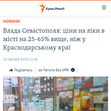
Доступність
посилання
Перейти
НОВИНИ
до
НОВИНИ
Влада Севастополя: ціни на ліки в
основного
ВОДА.КРИМ
матеріалу
місті на 25-65% вище, ніж у
ВІДЕО ТА ФОТО
Перейти
Краснодарському краї
до
ПОЛІТИКА
основної
20 лютий 2015, 11:46
БЛОГИ
навігації
Перейти
Поділитись
Читати без VPN
ПОГЛЯД
до
ІНТЕРВ'Ю
пошуку
ВСЕ ЗА ДЕНЬ
СПЕЦПРОЕКТИ
ЯК ОБІЙТИ БЛОКУВАННЯ
ДЕПОРТАЦІЯ