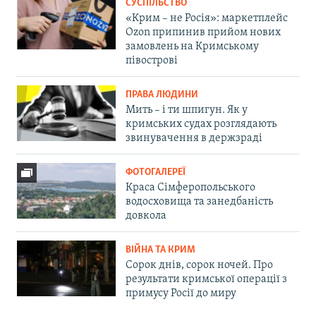
СУСПІЛЬСТВО
«Крим – не Росія»: маркетплейс
Ozon припинив прийом нових
замовлень на Кримському
півострові
ПРАВА ЛЮДИНИ
Мить – і ти шпигун. Як у
кримських судах розглядають
звинувачення в держзраді
ФОТОГАЛЕРЕЇ
Краса Сімферопольського
водосховища та занедбаність
довкола
ВІЙНА ТА КРИМ
Сорок днів, сорок ночей. Про
результати кримської операції з
примусу Росії до миру