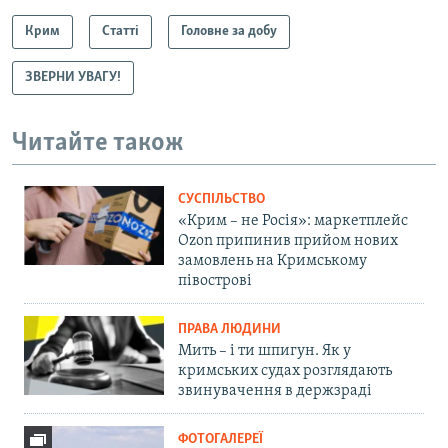
Крим
Статті
Головне за добу
ЗВЕРНИ УВАГУ!
Читайте також
СУСПІЛЬСТВО
«Крим – не Росія»: маркетплейс
Ozon припинив прийом нових
замовлень на Кримському
півострові
ПРАВА ЛЮДИНИ
Мить – і ти шпигун. Як у
кримських судах розглядають
звинувачення в держзраді
ФОТОГАЛЕРЕЇ