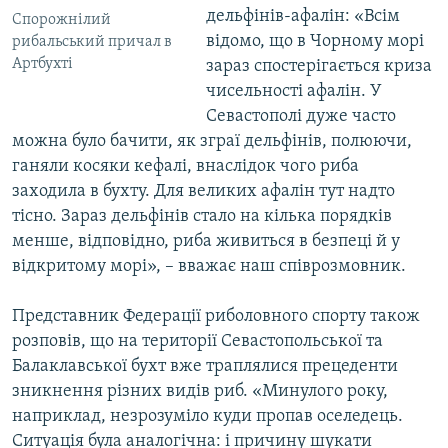
дельфінів-афалін: «Всім
Спорожнілий
відомо, що в Чорному морі
рибальський причал в
Артбухті
зараз спостерігається криза
чисельності афалін. У
Севастополі дуже часто
можна було бачити, як зграї дельфінів, полюючи,
ганяли косяки кефалі, внаслідок чого риба
заходила в бухту. Для великих афалін тут надто
тісно. Зараз дельфінів стало на кілька порядків
менше, відповідно, риба живиться в безпеці й у
відкритому морі», – вважає наш співрозмовник.
Представник Федерації риболовного спорту також
розповів, що на території Севастопольської та
Балаклавської бухт вже траплялися прецеденти
зникнення різних видів риб. «Минулого року,
наприклад, незрозуміло куди пропав оселедець.
Ситуація була аналогічна: і причину шукати