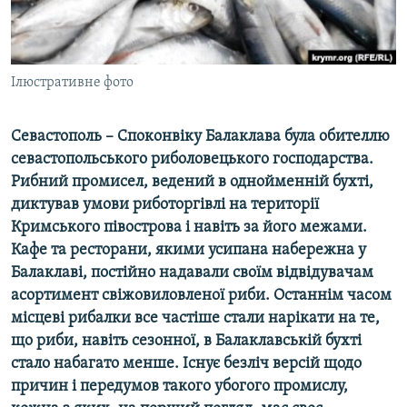
ВІДЕОУРОКИ «ELIFBE»
Русский
СВІДЧЕННЯ ОКУПАЦІЇ
Qırımtatar
УКРАЇНСЬКА ПРОБЛЕМА КРИМУ
Ілюстративне фото
ДОЛУЧАЙСЯ!
ІНФОГРАФІКА
Севастополь – Споконвіку Балаклава була обителлю
севастопольського риболовецького господарства.
Рибний промисел, ведений в однойменній бухті,
Усі сайти RFE/RL
диктував умови риботоргівлі на території
Кримського півострова і навіть за його межами.
Кафе та ресторани, якими усипана набережна у
Балаклаві, постійно надавали своїм відвідувачам
асортимент свіжовиловленої риби. Останнім часом
місцеві рибалки все частіше стали нарікати на те,
що риби, навіть сезонної, в Балаклавській бухті
стало набагато менше. Існує безліч версій щодо
причин і передумов такого убогого промислу,