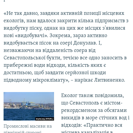
«Не так давно, завдяки активній позиції місцевих
екологів, нам вдалося закрити кілька підприємств з
видобутку піску, однак на цих же місцях з'явилися
нові «видобувачі». Зокрема, зараз активно
видобувається пісок на озері Донузлав. І,
незважаючи на віддаленість озера від
Севастопольської бухти, течією все одно заносить в
прибережні води відходи, кількість яких є
достатньою, щоб завдати серйозної шкоди
підводному мікроклімату», – нарікає Литвиненко.
Еколог також повідомила,
що Севастополь є містом-
рекордсменом за обсягами
викидів в море стічних вод і
відходів: «Практично вся
Промислові масиви на
місцева каналізація в