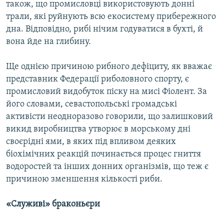
також, що промисловці використовують донні
трали, які руйнують всю екосистему прибережного
дна. Відповідно, рибі нічим годуватися в бухті, й
вона йде на глибину.
Ще однією причиною рибного дефіциту, як вважає
представник Федерації риболовного спорту, є
промисловий видобуток піску на мисі Фіолент. За
його словами, севастопольські громадські
активісти неодноразово говорили, що залишковий
викид виробництва утворює в морському дні
своєрідні ями, в яких під впливом деяких
біохімічних реакцій починається процес гниття
водоростей та інших донних організмів, що теж є
причиною зменшення кількості риби.
«Служиві» браконьєри