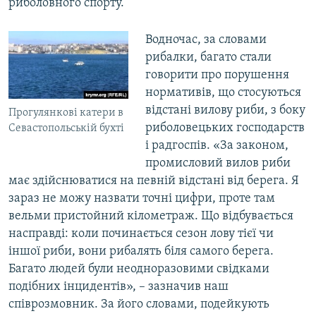
риболовного спорту.
Водночас, за словами
рибалки, багато стали
говорити про порушення
нормативів, що стосуються
відстані вилову риби, з боку
Прогулянкові катери в
риболовецьких господарств
Севастопольській бухті
і радгоспів. «За законом,
промисловий вилов риби
має здійснюватися на певній відстані від берега. Я
зараз не можу назвати точні цифри, проте там
вельми пристойний кілометраж. Що відбувається
насправді: коли починається сезон лову тієї чи
іншої риби, вони рибалять біля самого берега.
Багато людей були неодноразовими свідками
подібних інцидентів», – зазначив наш
співрозмовник. За його словами, подейкують