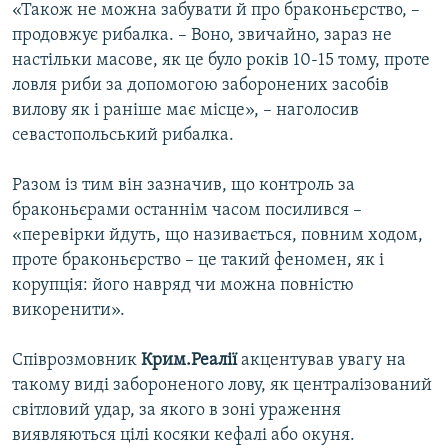
«Також не можна забувати й про браконьєрство, –
продовжує рибалка. – Воно, звичайно, зараз не
настільки масове, як це було років 10-15 тому, проте
ловля риби за допомогою заборонених засобів
вилову як і раніше має місце», – наголосив
севастопольський рибалка.
Разом із тим він зазначив, що контроль за
браконьєрами останнім часом посилився –
«перевірки йдуть, що називається, повним ходом,
проте браконьєрство – це такий феномен, як і
корупція: його навряд чи можна повністю
викоренити».
Співрозмовник
Крим.Реалії
акцентував увагу на
такому виді забороненого лову, як централізований
світловий удар, за якого в зоні ураження
виявляються цілі косяки кефалі або окуня.