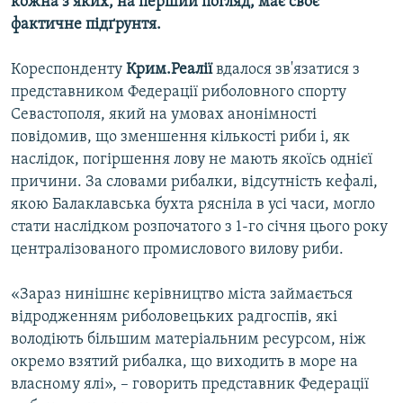
кожна з яких, на перший погляд, має своє
фактичне підґрунтя.
Кореспонденту
Крим.Реалії
вдалося зв'язатися з
представником Федерації риболовного спорту
Севастополя, який на умовах анонімності
повідомив, що зменшення кількості риби і, як
наслідок, погіршення лову не мають якоїсь однієї
причини. За словами рибалки, відсутність кефалі,
якою Балаклавська бухта рясніла в усі часи, могло
стати наслідком розпочатого з 1-го січня цього року
централізованого промислового вилову риби.
«Зараз нинішнє керівництво міста займається
відродженням риболовецьких радгоспів, які
володіють більшим матеріальним ресурсом, ніж
окремо взятий рибалка, що виходить в море на
власному ялі», – говорить представник Федерації