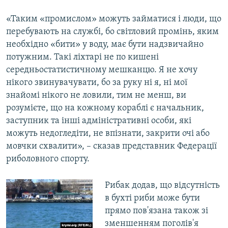
«Таким «промислом» можуть займатися і люди, що
перебувають на службі, бо світловий промінь, яким
необхідно «бити» у воду, має бути надзвичайно
потужним. Такі ліхтарі не по кишені
середньостатистичному мешканцю. Я не хочу
нікого звинувачувати, бо за руку ні я, ні мої
знайомі нікого не ловили, тим не менш, ви
розумієте, що на кожному кораблі є начальник,
заступник та інші адміністративні особи, які
можуть недогледіти, не впізнати, закрити очі або
мовчки схвалити», – сказав представник Федерації
риболовного спорту.
Рибак додав, що відсутність
в бухті риби може бути
прямо пов'язана також зі
зменшенням поголів'я