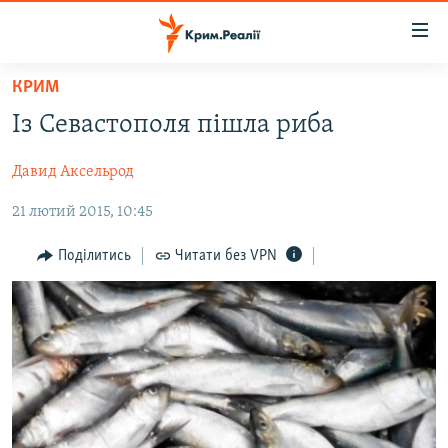
Доступність
посилання
Перейти
КРИМ
до
НОВИНИ
Із Севастополя пішла риба
основного
ВОДА.КРИМ
матеріалу
Давид Аксельрод
ВІДЕО ТА ФОТО
Перейти
до
21 лютий 2015, 10:45
ПОЛІТИКА
основної
БЛОГИ
навігації
Поділитись
Читати без VPN
Перейти
ПОГЛЯД
до
ІНТЕРВ'Ю
пошуку
ВСЕ ЗА ДЕНЬ
СПЕЦПРОЕКТИ
ЯК ОБІЙТИ БЛОКУВАННЯ
ДЕПОРТАЦІЯ