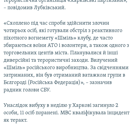
терористична організація «Харківські партизани»,
– повідомив Лубківський.
«Схоплено під час спроби здійснити злочин
чотирьох осіб, які готували обстріл з реактивного
піхотного вогнемету «Шміль» клубу, де часто
збираються воїни АТО і волонтери, а також одного з
торговельних центів міста. Планувалися й інші
диверсійні та терористичні заходи. Вилучений
«Шміль» російського виробництва. За свідченнями
затриманих, він був отриманий ватажком групи в
Бєлгороді (Російська Федерація)», – зазначив
радник голови СБУ.
Унаслідок вибуху в неділю у Харкові загинуло 2
особи, 11 осіб поранені. МВС кваліфікувала інцидент
як теракт.