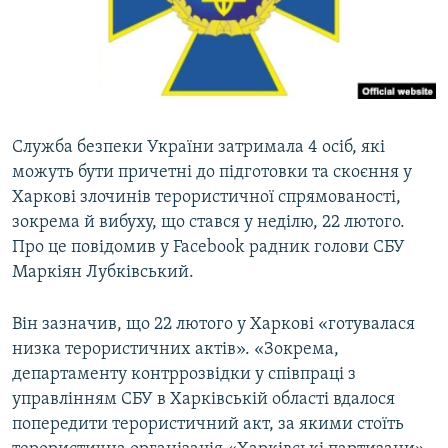
ВІДЕОУРОКИ «ELIFBE»
Русский
СВІДЧЕННЯ ОКУПАЦІЇ
Qırımtatar
УКРАЇНСЬКА ПРОБЛЕМА КРИМУ
ДОЛУЧАЙСЯ!
ІНФОГРАФІКА
Служба безпеки України затримала 4 осіб, які
можуть бути причетні до підготовки та скоєння у
Харкові злочинів терористичної спрямованості,
Усі сайти RFE/RL
зокрема й вибуху, що стався у неділю, 22 лютого.
Про це повідомив у Facebook радник голови СБУ
Маркіян Лубківський.
Він зазначив, що 22 лютого у Харкові «готувалася
низка терористичних актів». «Зокрема,
департаменту контррозвідки у співпраці з
управлінням СБУ в Харківській області вдалося
попередити терористичний акт, за якими стоїть