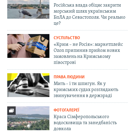
Російська влада обіцяє закрити
морський шлях українським
БпЛА до Севастополя. Чи реально
це?
СУСПІЛЬСТВО
«Крим – не Росія»: маркетплейс
Ozon припинив прийом нових
замовлень на Кримському
півострові
ПРАВА ЛЮДИНИ
Мить – і ти шпигун. Як у
кримських судах розглядають
звинувачення в держзраді
ФОТОГАЛЕРЕЇ
Краса Сімферопольського
водосховища та занедбаність
довкола