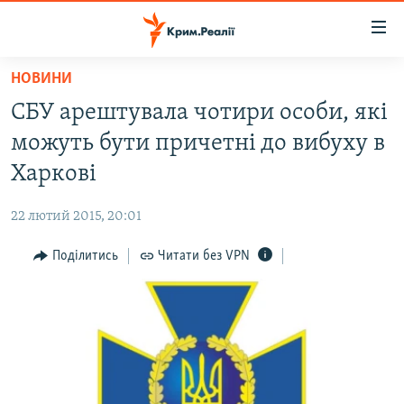
Доступність
посилання
Перейти
НОВИНИ
до
НОВИНИ
СБУ арештувала чотири особи, які
основного
ВОДА.КРИМ
матеріалу
можуть бути причетні до вибуху в
ВІДЕО ТА ФОТО
Перейти
Харкові
до
ПОЛІТИКА
основної
22 лютий 2015, 20:01
БЛОГИ
навігації
Перейти
Поділитись
Читати без VPN
ПОГЛЯД
до
ІНТЕРВ'Ю
пошуку
ВСЕ ЗА ДЕНЬ
СПЕЦПРОЕКТИ
ЯК ОБІЙТИ БЛОКУВАННЯ
ДЕПОРТАЦІЯ